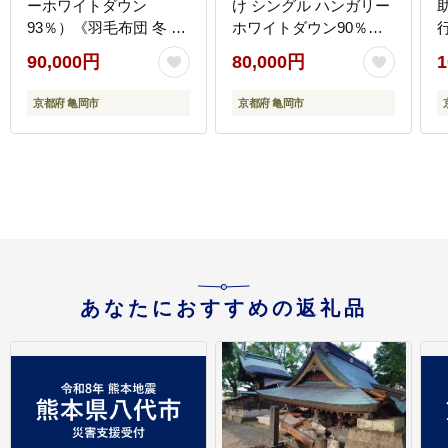
ーホワイトダウン
け シングル ハンガリー
助
93％）《羽毛布団 冬 暖
ホワイトダウン90％
睡眠 軽量》ミスト
DP360 日本製 京都亀岡
90,000円
80,000円
1
産 ｜ 冬用 掛け布団 掛
布団 ｜ アクア
京都府 亀岡市
京都府 亀岡市
あなたにおすすめの返礼品