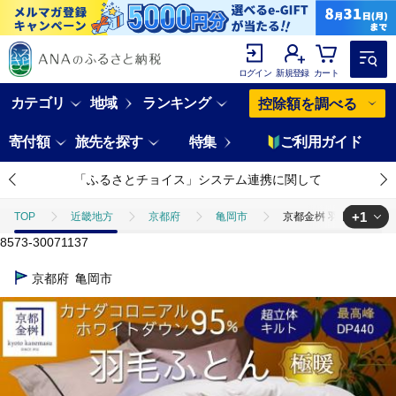
ログイン
新規登録
カート
カテゴリ
地域
ランキング
控除額を調べる
寄付額
旅先を探す
特集
ご利用ガイド
「ふるさとチョイス」システム連携に関して
+1
TOP
近畿地方
京都府
亀岡市
京都金桝 羽毛布団 掛け
8573-30071137
TOP
日用品・雑貨
寝具・タオル
京都金桝 羽毛布団 掛け布団
京都府
亀岡市