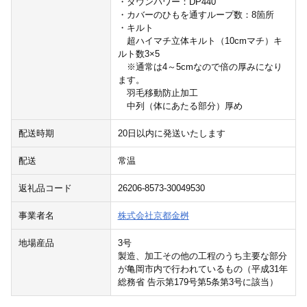
・ダウンパワー：DP440
・カバーのひもを通すループ数：8箇所
・キルト
超ハイマチ立体キルト（10cmマチ）キ
ルト数3×5
※通常は4～5cmなので倍の厚みになり
ます。
羽毛移動防止加工
中列（体にあたる部分）厚め
配送時期
20日以内に発送いたします
配送
常温
返礼品コード
26206-8573-30049530
事業者名
株式会社京都金桝
地場産品
3号
製造、加工その他の工程のうち主要な部分
が亀岡市内で行われているもの（平成31年
総務省 告示第179号第5条第3号に該当）