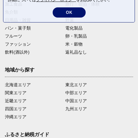
加工食品
旅行・宿泊・体験
魚介類
麺類
OK
日用品・雑貨
野菜
パン・菓子類
電化製品
フルーツ
卵・乳製品
ファッション
米・穀物
飲料(酒以外)
返礼品なし
地域から探す
北海道エリア
東北エリア
関東エリア
中部エリア
近畿エリア
中国エリア
四国エリア
九州エリア
沖縄エリア
ふるさと納税ガイド