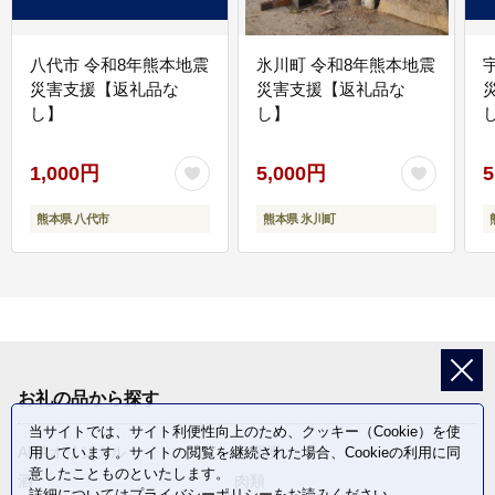
八代市 令和8年熊本地震
氷川町 令和8年熊本地震
災害支援【返礼品な
災害支援【返礼品な
し】
し】
し
1,000円
5,000円
5
熊本県 八代市
熊本県 氷川町
お礼の品から探す
当サイトでは、サイト利便性向上のため、クッキー（Cookie）を使
ANAオリジナル
定期便
用しています。サイトの閲覧を継続された場合、Cookieの利用に同
意したことものといたします。
酒
肉類
詳細については
プライバシーポリシー
をお読みください。