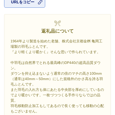
URLをコピー
お気に入
返礼品について
1964年より製造を始めた老舗、株式会社京都金桝 亀岡工
場製の羽毛ふとんです。
『より軽くより暖かく』そんな思いで作られています。
中羽毛は自然界でとれる最高峰のDP440の超高品質ダウ
ン。
ダウンを抑え込まないよう通常の倍のマチの高さ100mm
（通常は40mm～50mm）にした規格外のかさ高を誇る羽
毛ふとんです。
また羽毛の入れ方も体にあたる中央部を厚めにしているの
でより暖かいです。一枚づつつくる手作りならではの品
質。
羽毛移動防止加工もしてあるので長く使っても移動の心配
もございません。