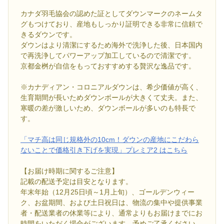
カナダ羽毛協会の認めた証としてダウンマークのネームタ
グもつけており、産地もしっかり証明できる非常に信頼で
きるダウンです。
ダウンはより清潔にするため海外で洗浄した後、日本国内
で再洗浄してパワーアップ加工しているので清潔です。
京都金桝が自信をもっておすすめする贅沢な逸品です。
※カナディアン・コロニアルダウンは、希少価値が高く、
生育期間が長いためダウンボールが大きくて丈夫。また、
寒暖の差が激しいため、ダウンボールが多いのも特長で
す。
「マチ高は同じ規格外の10cm！ダウンの産地にこだわら
ないことで価格引き下げを実現」プレミア2 はこちら
【お届け時期に関するご注意】
記載の配送予定は目安となります。
年末年始（12月25日頃～1月上旬）、ゴールデンウィー
ク、お盆期間、および土日祝日は、物流の集中や提供事業
者・配送業者の休業等により、通常よりもお届けまでにお
時間をいただく場合がございます。予めご了承ください。