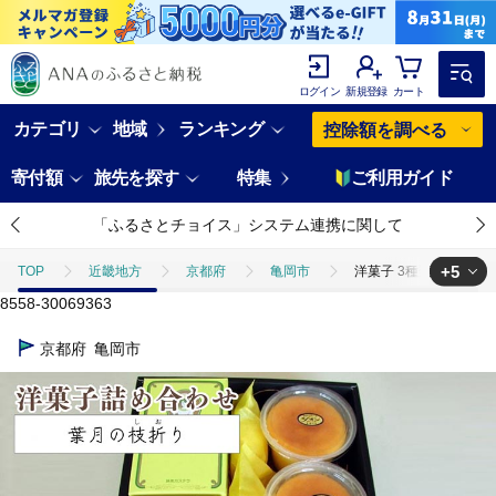
ログイン
新規登録
カート
カテゴリ
地域
ランキング
控除額を調べる
寄付額
旅先を探す
特集
ご利用ガイド
「ふるさとチョイス」システム連携に関して
+5
TOP
近畿地方
京都府
亀岡市
洋菓子 3種類 詰め合
8558-30069363
TOP
パン・菓子類
洋菓子 3種類 詰め合わせ＜葉月の枝折り＞大納
京都府
亀岡市
TOP
パン・菓子類
洋菓子
洋菓子 3種類 詰め合わせ＜葉月
TOP
パン・菓子類
洋菓子
ケーキ
洋菓子 3種類 詰
TOP
パン・菓子類
洋菓子
プリン
洋菓子 3種類 詰
TOP
パン・菓子類
洋菓子
カステラ
洋菓子 3種類 