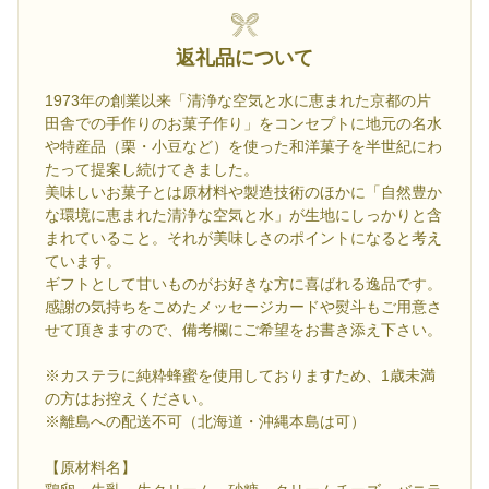
返礼品について
1973年の創業以来「清浄な空気と水に恵まれた京都の片
田舎での手作りのお菓子作り」をコンセプトに地元の名水
や特産品（栗・小豆など）を使った和洋菓子を半世紀にわ
たって提案し続けてきました。
美味しいお菓子とは原材料や製造技術のほかに「自然豊か
な環境に恵まれた清浄な空気と水」が生地にしっかりと含
まれていること。それが美味しさのポイントになると考え
ています。
ギフトとして甘いものがお好きな方に喜ばれる逸品です。
感謝の気持ちをこめたメッセージカードや熨斗もご用意さ
せて頂きますので、備考欄にご希望をお書き添え下さい。
※カステラに純粋蜂蜜を使用しておりますため、1歳未満
の方はお控えください。
※離島への配送不可（北海道・沖縄本島は可）
【原材料名】