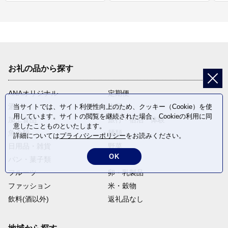
お礼の品から探す
ANAオリジナル
定期便
酒
肉類
当サイトでは、サイト利便性向上のため、クッキー（Cookie）を使
用しています。サイトの閲覧を継続された場合、Cookieの利用に同
加工食品
旅行・宿泊・体験
意したことものといたします。
魚介類
麺類
詳細については
プライバシーポリシー
をお読みください。
日用品・雑貨
野菜
OK
パン・菓子類
電化製品
フルーツ
卵・乳製品
ファッション
米・穀物
飲料(酒以外)
返礼品なし