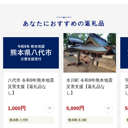
あなたにおすすめの返礼品
八代市 令和8年熊本地震
氷川町 令和8年熊本地震
災害支援【返礼品な
災害支援【返礼品な
し】
し】
し
1,000円
5,000円
5
熊本県 八代市
熊本県 氷川町