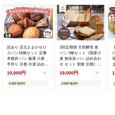
訳あり 店主おまかせロ
3回定期便 天然酵母 食
スパン18個セット 定番
パン 3種セット《国産小
本格的 パン 厳選 小麦
麦 無添加 パン 詰め合わ
手作り 京都 冷凍 詰め合
せ セット 朝食 京都》※
わせ ギフト おすすめ 人
北海道・沖縄・離島へ
10,000円
19,000円
1
気 冷凍パン 朝食 パン好
の配送不可
C
き ベーカリー 毎日楽し
京都府 亀岡市
京都府 亀岡市
める