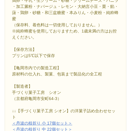
鶏卵・牛乳・生クリーム・砂糖・クリームチーズ・バニラ
・加工澱粉・ナパージュ・レモン・大納言小豆・栗・餡・
藷・鶏卵・砂糖・和三盆糖蜜・本みりん・小麦粉・純粋蜂
蜜
（保存料、着色料は一切使用しておりません。）
※純粋蜂蜜を使用しておりますため、1歳未満の方はお控
えください。
【保存方法】
プリンは5℃以下で保存
【亀岡市内での製造工程】
原材料の仕入れ、製菓、包装まで製品化の全工程
【製造者】
手づくり菓子工房 シオン
（京都府亀岡市安町64-3）
↓↓【手づくり菓子工房 シオン】の洋菓子詰め合わせセッ
ト
＜丹波の枝折り 小 17個セット＞
＜丹波の枝折り 中 22個セット＞