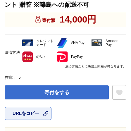
ント 贈答 ※離島への配送不可
14,000円
寄付額
クレジット
Amazon
ANA Pay
カード
Pay
決済方法
d払い
PayPay
決済方法ごとに決済上限額が異なります。
在庫：
○
寄付をする
URLをコピー
お気に入