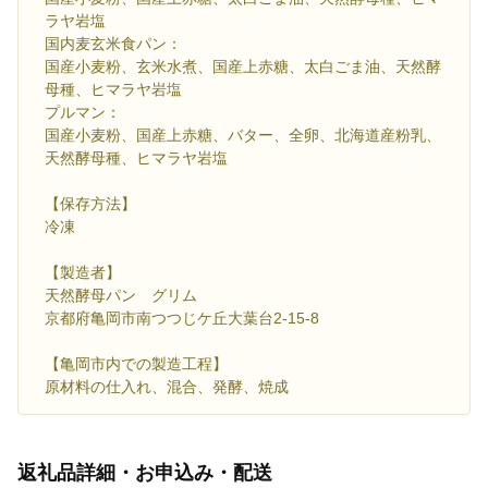
ラヤ岩塩
国内麦玄米食パン：
国産小麦粉、玄米水煮、国産上赤糖、太白ごま油、天然酵
母種、ヒマラヤ岩塩
プルマン：
国産小麦粉、国産上赤糖、バター、全卵、北海道産粉乳、
天然酵母種、ヒマラヤ岩塩
【保存方法】
冷凍
【製造者】
天然酵母パン グリム
京都府亀岡市南つつじケ丘大葉台2-15-8
【亀岡市内での製造工程】
原材料の仕入れ、混合、発酵、焼成
返礼品詳細・お申込み・配送