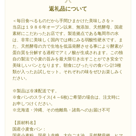
返礼品について
＜毎日食べるものだから手間ひまかけた美味しさを＞
当店は１９８６年オープン以来、無添加、天然酵母、国産
素材にこだわったお店です。製造拠点である亀岡市の水
は、非常に美味しく国内では稀にみる弱酸性硬水です。ま
た、天然酵母の力で生地を低温発酵させる事により酵素が
蛋白質を分解する過程でアミノ酸が生成されます。この独
自の製法で小麦の旨みを最大限引き出すことができ安全で
美味しいパンとなります。朝食にぴったりの食パン計3種
類が入ったお試しセット。それぞれの味をぜひお楽しみく
ださい。
※製品は冷凍配送です。
※食パンのスライス(４～6枚)ご希望の場合は、注文時に
お申しつけください。
※北海道・沖縄、その他離島・諸島へのお届け不可
【原材料名】
国産小麦食パン：
国産小麦粉、国産上赤糖、太白ごま油、天然酵母種、ヒマ