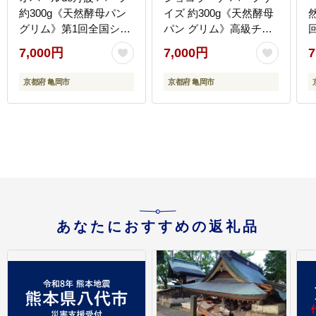
約300g《天然酵母パン
イズ 約300g《天然酵母
グリム》第1回全国シュ
パン グリム》高級チョ
トレンコンテスト入賞
コレート・丹波ワイン
7,000円
7,000円
7
亀岡地域ブランド認定
使用 国産小麦｜クリス
品｜シュトレン クリス
マス プレゼント スイー
京都府 亀岡市
京都府 亀岡市
マス プレゼント ふるさ
ツ ふるさと納税
と納税
あなたにおすすめの返礼品