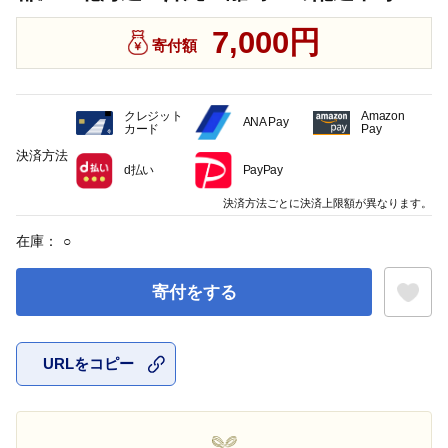
7,000円
寄付額
クレジット
Amazon
ANA Pay
カード
Pay
決済方法
d払い
PayPay
決済方法ごとに決済上限額が異なります。
在庫：
○
寄付をする
URLをコピー
お気に入