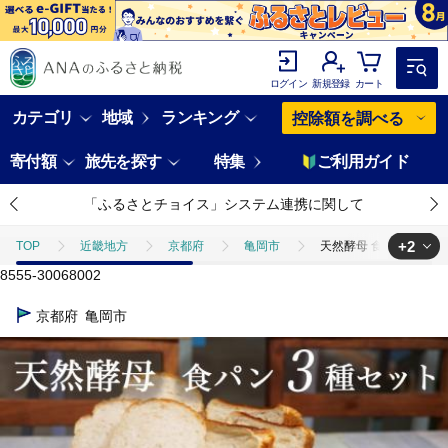
ログイン
新規登録
カート
カテゴリ
地域
ランキング
控除額を調べる
寄付額
旅先を探す
特集
ご利用ガイド
「ふるさとチョイス」システム連携に関して
+2
TOP
近畿地方
京都府
亀岡市
天然酵母 食パン 3種 
8555-30068002
TOP
パン・菓子類
天然酵母 食パン 3種 お試しセット《国産小麦 
京都府
亀岡市
TOP
パン・菓子類
パン
天然酵母 食パン 3種 お試しセット