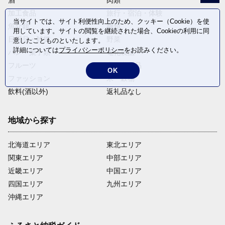
酒
肉類
加工食品
旅行・宿泊・体験
当サイトでは、サイト利便性向上のため、クッキー（Cookie）を使
魚介類
麺類
用しています。サイトの閲覧を継続された場合、Cookieの利用に同
日用品・雑貨
野菜
意したことものといたします。
詳細については
プライバシーポリシー
をお読みください。
パン・菓子類
電化製品
フルーツ
卵・乳製品
OK
ファッション
米・穀物
飲料(酒以外)
返礼品なし
地域から探す
北海道エリア
東北エリア
関東エリア
中部エリア
近畿エリア
中国エリア
四国エリア
九州エリア
沖縄エリア