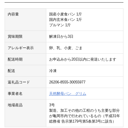
内容量
国産小麦食パン 1斤
国内玄米食パン 1斤
プルマン 1斤
賞味期限
解凍日から3日
アレルギー表示
卵、乳、小麦、ごま
配送時期
お申込みから20日以内に発送いたします
配送
冷凍
返礼品コード
26206-8555-30055977
事業者名
天然酵母パン グリム
地場産品
3号
製造、加工その他の工程のうち主要な部分
が亀岡市内で行われているもの（平成31年
総務省 告示第179号第5条第3号に該当）