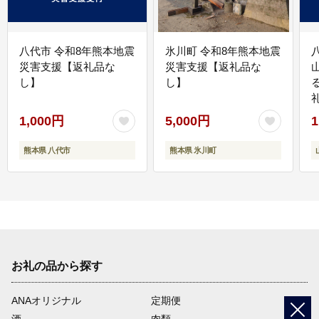
八代市 令和8年熊本地震
氷川町 令和8年熊本地震
災害支援【返礼品な
災害支援【返礼品な
し】
し】
1,000円
5,000円
1
熊本県 八代市
熊本県 氷川町
お礼の品から探す
ANAオリジナル
定期便