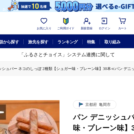
お気に入り
ご利用ガイド
新規登録
ログイン
カート
額から探す
旅先を探す
ランキング
特集
取り組み
「ふるさとチョイス」システム連携に関して
ッシュバー ネコのしっぽ 2種類【シュガー味・プレーン味】30本≪パン デニッ
ぽ 2種類【シュガー味・プレーン味】30本≪パン デニッシュ ネコ 猫 おやつ 
ネコのしっぽ 2種類【シュガー味・プレーン味】30本≪パン デニッシュ ネコ 
京都府
亀岡市
パン デニッシュバ
味・プレーン味】3