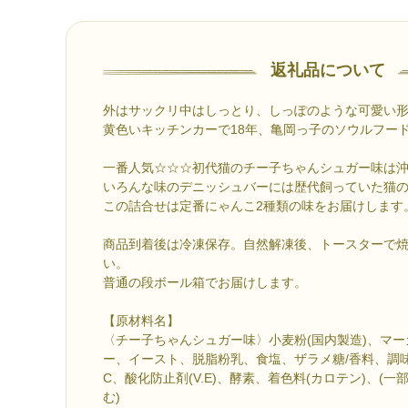
返礼品について
外はサックリ中はしっとり、しっぽのような可愛い
黄色いキッチンカーで18年、亀岡っ子のソウルフー
一番人気☆☆☆初代猫のチー子ちゃんシュガー味は
いろんな味のデニッシュバーには歴代飼っていた猫
この詰合せは定番にゃんこ2種類の味をお届けします
商品到着後は冷凍保存。自然解凍後、トースターで
い。
普通の段ボール箱でお届けします。
【原材料名】
〈チー子ちゃんシュガー味〉小麦粉(国内製造)、マ
ー、イースト、脱脂粉乳、食塩、ザラメ糖/香料、調味
C、酸化防止剤(V.E)、酵素、着色料(カロテン)、(
む)