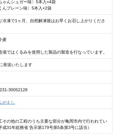
ちゃんシュガー味〉5本入×4袋
くんプレーン味〉5本入×2袋
り冷凍で1ヶ月、自然解凍後はお早くお召し上がりくださ
小麦
造場ではくるみを使用した製品の製造を行なっています。
内に発送いたします
231-30052128
んがえし
工その他の工程のうち主要な部分が亀岡市内で行われてい
成31年総務省 告示第179号第5条第3号に該当）