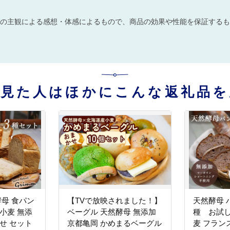
の主観による感想・体感によるもので、商品の効果や性能を保証するも
を見た人はほかにこんな返礼品を
酵母 食パン
【TVで放映されました！】
天然酵母 
小麦 無添
ベーグル 天然酵母 無添加
種 お試
ット
京都亀岡 かめまるベーグル
麦 フラン