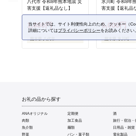
八代市 令和8年熊本地震 災
氷川町 令和8年
害支援【返礼品なし】
害支援【返礼品
1,000円
5,000円
当サイトでは、サイト利便性向上のため、クッキー（Coo
詳細については
プライバシーポリシー
をお読みください
熊本県 八代市
熊本県 氷川町
お礼の品から探す
ANAオリジナル
定期便
酒
肉類
加工食品
旅行・宿泊・
魚介類
麺類
日用品・雑貨
野菜
パン・菓子類
電化製品