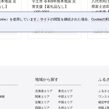
熊本地震 災
宇土市 令和8年熊本地震 災
八代市向け
なし】
害支援【返礼品なし】
県富士吉
_U00-0001
への支援
5,000円
1,000
kie）を使用しています。サイトの閲覧を継続された場合、Cookie
。
熊本県 宇土市
山梨県 富
地域から探す
ふる
北海道エリア
東北エリア
ふるさ
体験
関東エリア
中部エリア
ワンス
近畿エリア
中国エリア
確定申
四国エリア
九州エリア
控除上