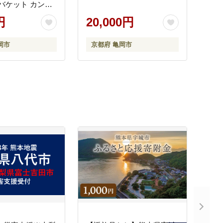
 バケット カンパ
め合わせ セット
円
20,000円
》※北海道・沖
への配送不可
岡市
京都府 亀岡市