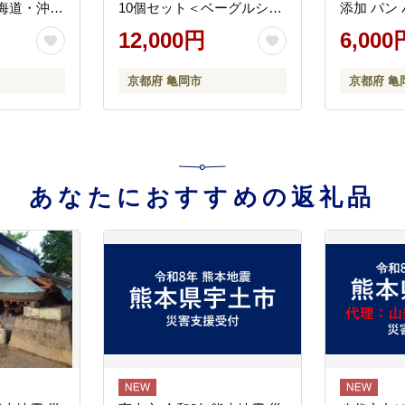
海道・沖
10個セット＜ベーグルショ
添加 パン
送不可
ップCocoroPan＞天然白神
ーニュ 詰
12,000円
6,000
こだま酵母使用《もちもち
朝食 京都
しっとり 国産小麦 天然酵
縄・離島
京都府 亀岡市
京都府 亀
母 無添加 個包装》
あなたにおすすめの返礼品