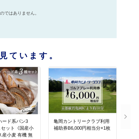
のではありません。
見ています。
ハード系パン3
亀岡カントリークラブ利用
しセット《国産小
補助券B6,000円相当分×1枚
ス産小麦 有機 無