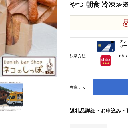
やつ 朝食 冷凍≫
クレ
カー
d払
決済方法
在庫：
○
返礼品詳細・お申込み・