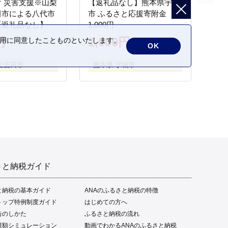
 災害支援※山梨
【返礼品なし】熊本県宇城
田市による八代市
市 ふるさと応援寄附金
【返礼品なし】
1,000円
円
1,000円
の利用に同意したことものといたします。
OK
士吉田市
熊本県 宇城市
さと納税ガイド
と納税の基本ガイド
ANAのふるさと納税の特徴
トップ特例制度ガイド
はじめての方へ
告のしかた
ふるさと納税の流れ
限額シミュレーション
動画でわかるANAのふるさと納税