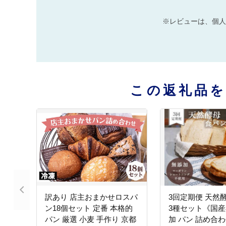
※レビューは、個人
この返礼品
訳あり 店主おまかせロスパ
3回定期便 天然
ン18個セット 定番 本格的
3種セット《国産
パン 厳選 小麦 手作り 京都
加 パン 詰め合わせ セ