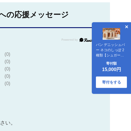
への応援メッセージ
パン デニッシュバ
ー ネコのしっぽ 2
(0)
種類【シュガー
(0)
味・プレーン味】
寄付額
30本≪パン デニッ
(0)
15,000円
シュ ネコ 猫 おやつ
(0)
朝食 冷凍≫※着日
指定不可
寄付をする
(0)
ださい。