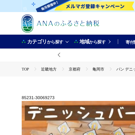
カテゴリ
地域
から探す
から探す
寄付
TOP
近畿地方
京都府
亀岡市
パン デニ
TOP
パン・菓子類
パン デニッシュバー ネコのしっ
TOP
パン・菓子類
パン
パン デニッシュバー 
85231-30069273