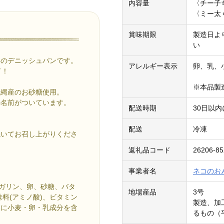
内容量
〈チー子
〈ミー太
賞味期限
製造日よ
い
形のデニッシュパンです。
アレルギー表示
卵、乳、
ド！
※本品製
沖縄産のお砂糖使用。
の名前がついています。
配送時期
30日以
。
配送
冷凍
焼いてお召し上がりくださ
返礼品コード
26206-85
事業者名
ネコのお
ーガリン、卵、砂糖、バタ
地場産品
3号
料(アミノ酸)、ビタミン
製造、加
一部に小麦・卵・乳成分を含
るもの（平