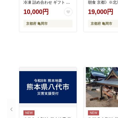
冷凍 詰め合わせ ギフト お
朝食 京都》※北
すすめ 人気 冷凍パン 朝食
縄・離島への配
10,000円
19,000円
パン好き ベーカリー 毎日
楽しめる
京都府 亀岡市
京都府 亀岡市