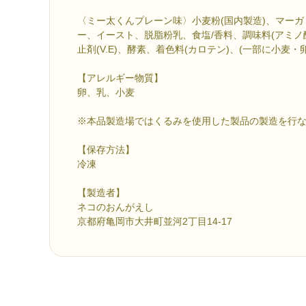
〈ミー太くんプレーン味〉小麦粉(国内製造)、マー
ー、イースト、脱脂粉乳、食塩/香料、調味料(アミノ
止剤(V.E)、酵素、着色料(カロテン)、(一部に小麦
【アレルギー物質】
卵、乳、小麦
※本品製造場ではくるみを使用した製品の製造を行
【保存方法】
冷凍
【製造者】
ネコのおんがえし
京都府亀岡市大井町並河2丁目14-17