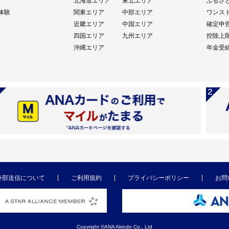
北海道エリア
東北エリア
ふるさ
体験
関東エリア
中部エリア
ワンス
近畿エリア
中国エリア
確定申
四国エリア
九州エリア
控除上
沖縄エリア
年金受
外部送信について
ご利用規約
プライバシーポリシー
お問
Copyright ©ANA Akindo Co., Ltd