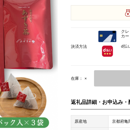
クレ
カー
d払
決済方法
在庫：
×
返礼品詳細・お申込み・
原産地
京都府亀