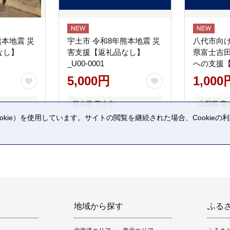
熊本地震 災
宇土市 令和8年熊本地震 災
八代市向け
なし】
害支援【返礼品なし】
県富士吉
_U00-0001
への支援
5,000円
1,000
熊本県 宇土市
山梨県 富
kie）を使用しています。サイトの閲覧を継続された場合、Cookie
。
地域から探す
ふる