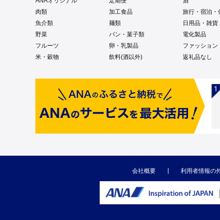
ANAオリジナル
定期便
酒
肉類
加工食品
旅行・宿泊・
魚介類
麺類
日用品・雑貨
野菜
パン・菓子類
電化製品
フルーツ
卵・乳製品
ファッション
米・穀物
飲料(酒以外)
返礼品なし
会社概要
利用者情報の