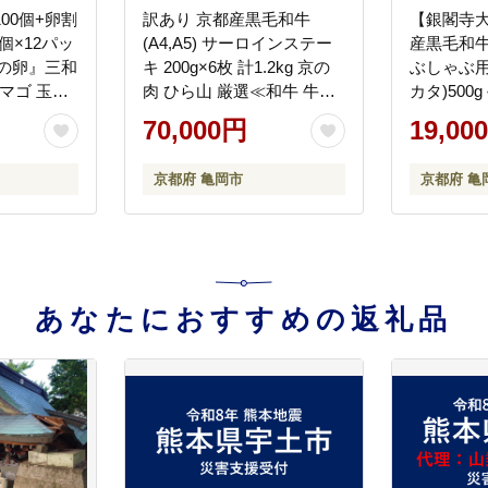
100個+卵割
訳あり 京都産黒毛和牛
【銀閣寺大
個×12パッ
(A4,A5) サーロインステー
産黒毛和牛
の卵』三和
キ 200g×6枚 計1.2kg 京の
ぶしゃぶ用
マゴ 玉子
肉 ひら山 厳選≪和牛 牛肉
カタ)500
 贈答 ギフ
亀岡牛 京都肉 国産 京都 丹
薄切り 肉
70,000円
19,00
卵 直送 冷
波産 ふるさと納税 ステー
都 老舗 
気≫ ※北海
キ ふるさと
おすすめ 
京都府 亀岡市
京都府 亀
への配送不
あなたにおすすめの返礼品