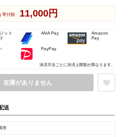
11,000円
寄付額
ジット
ANA Pay
Amazon
ド
Pay
い
PayPay
決済方法ごとに決済上限額が異なります。
在庫がありません
配送
お気に入り登録
岡市