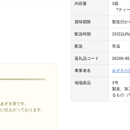
内容量
3袋
?ティー
賞味期限
製造日から
配送時期
20日以
配送
常温
返礼品コード
26206-85
事業者名
あずきの
地場産品
3号
製造、加
るもの（平
なあずき茶です。
茶に仕上がっております。