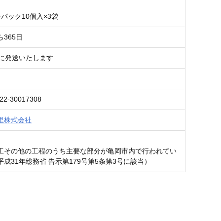
パック10個入×3袋
365日
内に発送いたします
22-30017308
里株式会社
工その他の工程のうち主要な部分が亀岡市内で行われてい
成31年総務省 告示第179号第5条第3号に該当）