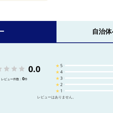
ー
自治体
★
5
0.0
★
4
★
3
0
レビュー件数：
件
★
2
★
1
レビューはありません。