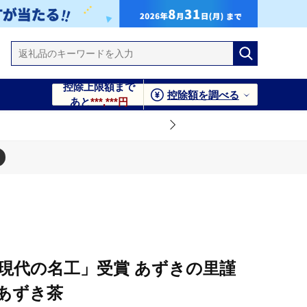
控除上限額まで
控除額を調べる
あと
***,***円
き茶
「現代の名工」受賞 あずきの里謹
あずき茶