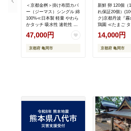
＜京都金桝＞掛け布団カバ
新鮮 卵 120個（
ー（ジーマス）シングル 綿
れ保証20個）(10
100%≪日本製 軽量 やわら
ク)京都丹波『霧
かタッチ 吸水性 速乾性 保
鶏園 ≪たまご タ
温性 両サイドファスナー
生卵 鶏卵 小分け
47,000円
14,000円
モダン ナチュラル 格子柄
ト ふるさと納税 
スピンエアーR 中空糸 サテ
蔵 朝食 料理 人
京都府 亀岡市
京都府 亀岡市
ン生地≫
道・沖縄・離島
可