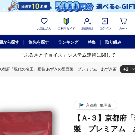
お気に入り
ご利用ガイド
新規登録
ログイン
カート
額から探す
旅先を探す
ランキング
特集
取り組み
「ふるさとチョイス」システム連携に関して
+2
】京都府「現代の名工」受賞 あずきの里謹製 プレミアム あずき茶
」受賞 あずきの里謹製 プレミアム あずき茶
【Ａ-３】京都府「現代の名工」受賞 あずきの里謹製 プレミアム あず
京都府
亀岡市
【Ａ-３】京都府
製 プレミアム 