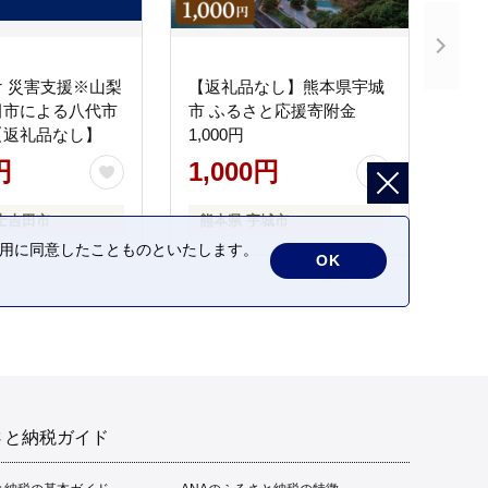
 災害支援※山梨
【返礼品なし】熊本県宇城
田市による八代市
市 ふるさと応援寄附金
【返礼品なし】
1,000円
円
1,000円
士吉田市
熊本県 宇城市
の利用に同意したことものといたします。
OK
さと納税ガイド