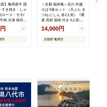
西】亀岡産牛 国
＜京都 薬師庵＞京の 年越
 すき焼き・しゃ
そば 6食セット （天ぷら き
(ロース・モモ/
つね にしん 各2人前）《蕎
g 牛肉 冷凍 保存
麦 具材 薬味 付き 6人前》
巻き 送料無料 京
※年末12/29、12/30お届け
0円
14,000円
厳選 京都府産 人気
限定
グルメ 国産牛
岡市
京都府 亀岡市