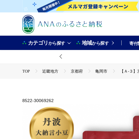
カテゴリ
地域
から探す
から探す
寄付
TOP
近畿地方
京都府
亀岡市
【Ａ-３
TOP
飲料（酒以外）
【Ａ-３】京都府「現代の名工
TOP
飲料（酒以外）
ソフトドリンク
お茶
8522-30069262