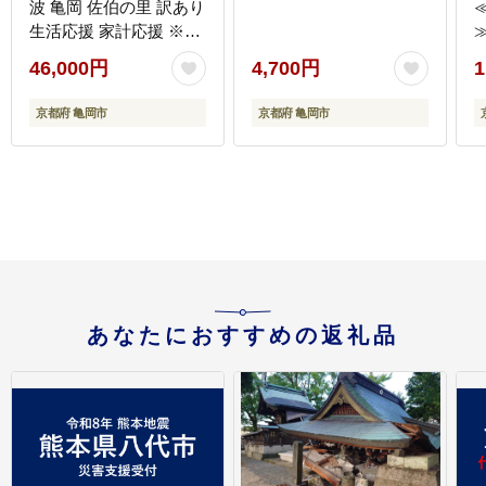
波 亀岡 佐伯の里 訳あり
生活応援 家計応援 ※北
海道・沖縄・離島への
46,000円
4,700円
1
配送不可
京都府 亀岡市
京都府 亀岡市
あなたにおすすめの返礼品