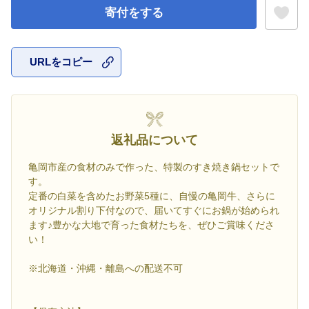
寄付をする
URLをコピー
お気に入
返礼品について
亀岡市産の食材のみで作った、特製のすき焼き鍋セットで
す。
定番の白菜を含めたお野菜5種に、自慢の亀岡牛、さらに
オリジナル割り下付なので、届いてすぐにお鍋が始められ
ます♪豊かな大地で育った食材たちを、ぜひご賞味くださ
い！
※北海道・沖縄・離島への配送不可