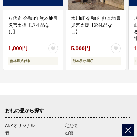
八代市 令和8年熊本地震
氷川町 令和8年熊本地震
災害支援【返礼品な
災害支援【返礼品な
し】
し】
1,000円
5,000円
1
熊本県 八代市
熊本県 氷川町
お礼の品から探す
ANAオリジナル
定期便
酒
肉類