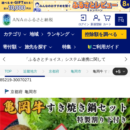
ログイン
新規登録
カート
カテゴリ
地域
ランキング
控除額を調べる
寄付額
旅先を探す
特集
ご利用ガイド
「ふるさとチョイス」システム連携に関して
+5
TOP
近畿地方
京都府
亀岡市
亀岡牛 すき焼き 鍋セ
85219-30070271
TOP
肉
牛肉
亀岡牛 すき焼き 鍋セット＜京風料理 新橋謹製
京都府
亀岡市
TOP
肉
牛肉
すき焼き(牛肉)
亀岡牛 すき焼き 鍋セッ
TOP
肉
牛肉
しゃぶしゃぶ(牛肉)
亀岡牛 すき焼き 鍋
TOP
野菜
野菜セット
亀岡牛 すき焼き 鍋セット＜京風料理 
TOP
野菜
ほかの野菜
亀岡牛 すき焼き 鍋セット＜京風料理 