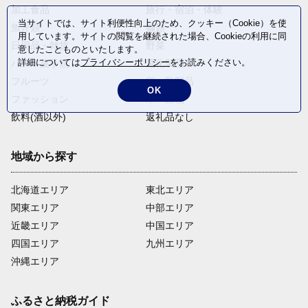
加工食品
旅行・宿泊・体験
当サイトでは、サイト利便性向上のため、クッキー（Cookie）を使
魚介類
麺類
用しています。サイトの閲覧を継続された場合、Cookieの利用に同
日用品・雑貨
野菜
意したことものといたします。
詳細については
プライバシーポリシー
をお読みください。
パン・菓子類
電化製品
フルーツ
卵・乳製品
OK
ファッション
米・穀物
飲料(酒以外)
返礼品なし
地域から探す
北海道エリア
東北エリア
関東エリア
中部エリア
近畿エリア
中国エリア
四国エリア
九州エリア
沖縄エリア
ふるさと納税ガイド