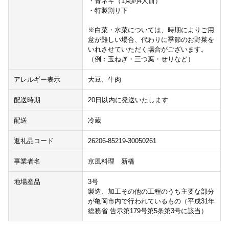
・青ネギ（1束約4人前）
・特製割り下
※白菜・水菜については、時期によりご用
意が難しい場合、代わりに季節のお野菜を
いれさせていただく場合がございます。
（例：玉ねぎ・三つ葉・せりなど）
アレルギー表示
大豆、牛肉
配送時期
20日以内に発送いたします
配送
冷蔵
返礼品コード
26206-85219-30050261
事業者名
京風料理 新橋
地場産品
3号
製造、加工その他の工程のうち主要な部分
が亀岡市内で行われているもの（平成31年
総務省 告示第179号第5条第3号に該当）