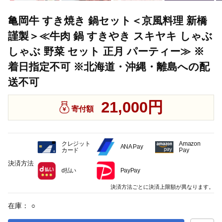
亀岡牛 すき焼き 鍋セット＜京風料理 新橋
謹製＞≪牛肉 鍋 すきやき スキヤキ しゃぶ
しゃぶ 野菜 セット 正月 パーティー≫ ※
着日指定不可 ※北海道・沖縄・離島への配
送不可
21,000円
寄付額
クレジット
Amazon
ANA Pay
カード
Pay
決済方法
d払い
PayPay
決済方法ごとに決済上限額が異なります。
在庫：
○