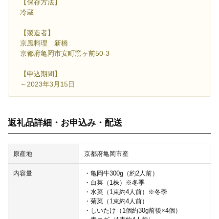
【保存方法】
冷蔵
【製造者】
京風料理 新橋
京都府亀岡市安町窯ヶ前50-3
【申込期間】
～2023年3月15日
返礼品詳細・お申込み・配送
原産地
京都府亀岡市産
内容量
・亀岡牛300g（約2人前）
・白菜（1株）※冬季
・水菜（1束約4人前）※冬季
・菊菜（1束約4人前）
・しいたけ（1個約30g前後×4個）