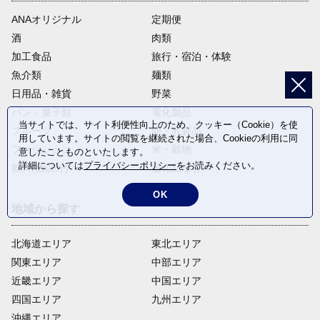
ANAオリジナル
定期便
酒
肉類
加工食品
旅行・宿泊・体験
魚介類
麺類
日用品・雑貨
野菜
パン・菓子類
電化製品
当サイトでは、サイト利便性向上のため、クッキー（Cookie）を使
フルーツ
卵・乳製品
用しています。サイトの閲覧を継続された場合、Cookieの利用に同
ファッション
米・穀物
意したことものといたします。
詳細については
プライバシーポリシー
をお読みください。
飲料(酒以外)
返礼品なし
OK
地域から探す
北海道エリア
東北エリア
関東エリア
中部エリア
近畿エリア
中国エリア
四国エリア
九州エリア
沖縄エリア