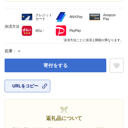
クレジット
Amazon
ANA Pay
カード
Pay
決済方法
d払い
PayPay
決済方法ごとに決済上限額が異なります。
在庫：
○
寄付をする
URLをコピー
お気に入
返礼品について