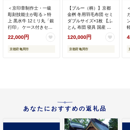
＜京印章制作士・一級
【ブルー（柄）】京都
彫刻技能士が彫る＞特
金桝 冬用羽毛布団 セミ
上 黒水牛 12ミリ丸「銀
ダブルサイズ×1枚 【ふ
行印」 ケース付きセッ
とん 布団 寝具 国産 日
ト
本製 羽毛布団 羽毛ふと
22,000円
120,000円
4
ん 羽毛ぶとん うもうぶ
とん うもうふとん 本掛
京都府 亀岡市
京都府 亀岡市
け 羽毛布団セミダブル
掛け布団 掛布団】アク
ア
あなたにおすすめの返礼品