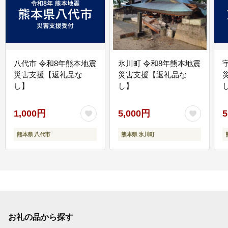
八代市 令和8年熊本地震
氷川町 令和8年熊本地震
災害支援【返礼品な
災害支援【返礼品な
し】
し】
し
1,000円
5,000円
5
熊本県 八代市
熊本県 氷川町
お礼の品から探す