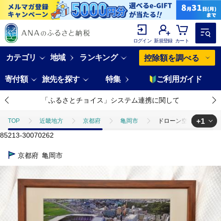
ログイン
新規登録
カート
カテゴリ
地域
ランキング
控除額を調べる
寄付額
旅先を探す
特集
ご利用ガイド
「ふるさとチョイス」システム連携に関して
+1
TOP
近畿地方
京都府
亀岡市
ドローン空撮による京都
85213-30070262
TOP
日用品・雑貨
ほかの雑貨・日用品
ドローン空撮による
京都府
亀岡市