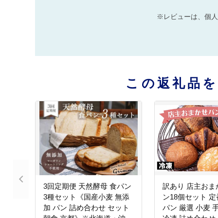
※レビューは、個人
この返礼品
3回定期便 天然酵母 食パン
訳あり 店主おま
3種セット《国産小麦 無添
ン18個セット 定
加 パン 詰め合わせ セット
パン 厳選 小麦 