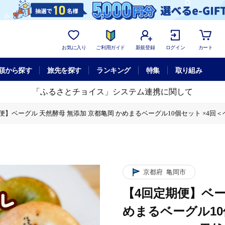
お気に入り
ご利用ガイド
新規登録
ログイン
カート
額から探す
旅先を探す
ランキング
特集
取り組み
「ふるさとチョイス」システム連携に関して
便】ベーグル 天然酵母 無添加 京都亀岡 かめまるベーグル10個セット ×4回＜
10個セット ×4回＜ベーグルショップCocoroPan＞天然白神こだま酵母使用
京都府
亀岡市
【4回定期便】ベー
めまるベーグル10