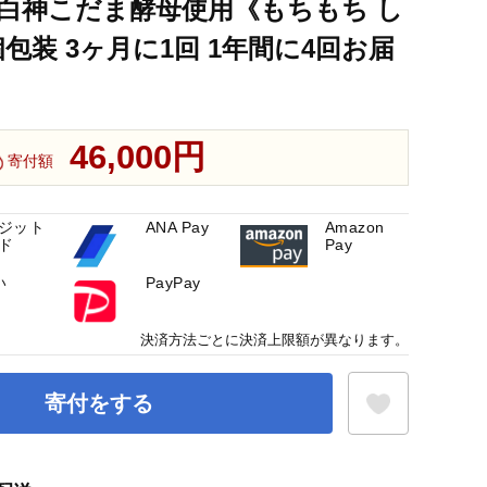
＞天然白神こだま酵母使用《もちもち し
包装 3ヶ月に1回 1年間に4回お届
46,000円
寄付額
ジット
ANA Pay
Amazon
ド
Pay
い
PayPay
決済方法ごとに決済上限額が異なります。
寄付をする