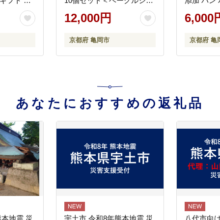
ギフト お
10個セット＜ベーグルショ
添加 パン
パン 朝食
ップCocoroPan＞天然白神
ーニュ 詰
12,000円
6,000
リー 毎日
こだま酵母使用《もちもち
朝食 京都
しっとり 国産小麦 天然酵
縄・離島
京都府 亀岡市
京都府 亀
母 無添加 個包装》
あなたにおすすめの返礼品
熊本地震 災
宇土市 令和8年熊本地震 災
八代市向け