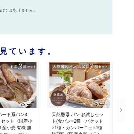
のではありません。
見ています。
ハード系パン3
天然酵母 パン お試しセッ
しセット《国産小
ト(食パン×2種・バケット
ス産小麦 有機 無
×1種・カンパーニュ×4種