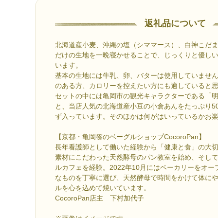
返礼品について
北海道産小麦、沖縄の塩（シママース）、白神こだ
だけの生地を一晩寝かせることで、じっくりと優し
います。
基本の生地には牛乳、卵、バターは使用していませ
のある方、カロリーを控えたい方にも適していると
セットの中には亀岡市の観光キャラクターである「
と、当店人気の北海道産小豆の小倉あんをたっぷり5
ず入っています。そのほかは何がはいっているかお
【京都・亀岡篠のベーグルショップCocoroPan】
長年看護師として働いた経験から「健康と食」の大
素材にこだわった天然酵母のパン教室を始め、そし
ルカフェを経験。2022年10月にはベーカリーをオ
なものを丁寧に選び、天然酵母で時間をかけて体に
ルを心を込めて焼いています。
CocoroPan店主 下村加代子