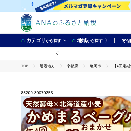
カテゴリ
地域
から探す
から探す
寄付
TOP
近畿地方
京都府
亀岡市
【4回定期
TOP
パン・菓子類
パン
【4回定期便】ベーグル 天然酵母 無添加 京都亀岡 かめまるベーグル
お届け》
85209-30070255