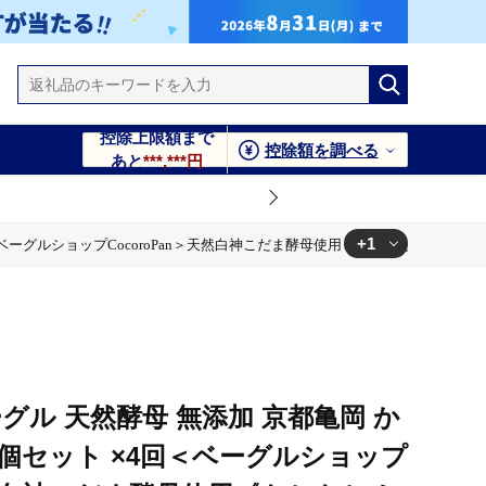
控除上限額まで
控除額を調べる
あと
***,***円
+1
ベーグルショップCocoroPan＞天然白神こだま酵母使用《もちもち しっとり 国
《もちもち しっとり 国産小麦 個包装 3ヶ月に1回 1年間に4回
グル 天然酵母 無添加 京都亀岡 か
個セット ×4回＜ベーグルショップ