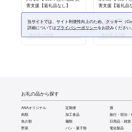
害支援【返礼品なし】
害支援【返礼品
1,000円
5,000円
当サイトでは、サイト利便性向上のため、クッキー（Coo
詳細については
プライバシーポリシー
をお読みください
熊本県 八代市
熊本県 氷川町
お礼の品から探す
ANAオリジナル
定期便
酒
肉類
加工食品
旅行・宿泊・
魚介類
麺類
日用品・雑貨
野菜
パン・菓子類
電化製品