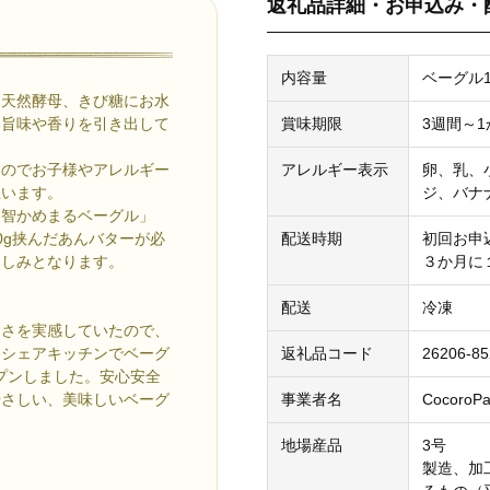
返礼品詳細・お申込み・
内容量
ベーグル1
ま天然酵母、きび糖にお水
い旨味や香りを引き出して
賞味期限
3週間～1
んのでお子様やアレルギー
アレルギー表示
卵、乳、
思います。
ジ、バナ
明智かめまるベーグル」
0g挟んだあんバターが必
配送時期
初回お申
楽しみとなります。
３か月に
配送
冷凍
切さを実感していたので、
てシェアキッチンでベーグ
返礼品コード
26206-85
ープンしました。安心安全
やさしい、美味しいベーグ
事業者名
CocoroP
地場産品
3号
製造、加