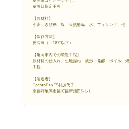
※画像はイメージです。
※着日指定不可
【原材料】
小麦、きび糖、塩、天然酵母、水、フィリング、他
【保存方法】
要冷凍（－18℃以下）
【亀岡市内での製造工程】
原材料の仕入れ、生地捏ね、成形、発酵、ボイル、
工程
【製造者】
CocoroPan 下村加代子
京都府亀岡市篠町篠新畑田5-1-1