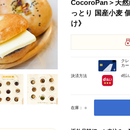
CocoroPan
っとり 国産小麦 個
け》
クレ
カー
d払
決済方法
在庫：
○