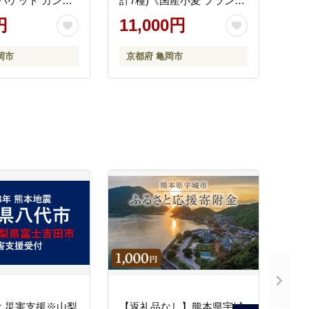
 バケット カンパ
計7種)《国産小麦 フランス
め合わせ セット
産小麦 有機 無添加 詰め合
円
11,000円
》※北海道・沖
わせ セット 朝食 京都》※
への配送不可
北海道・沖縄・離島への配
岡市
京都府 亀岡市
送不可
 災害支援※山梨
【返礼品なし】熊本県宇城