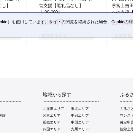
なし】
害支援【返礼品なし】
県富士吉
_U00-0001
への支援
5,000円
1,000
kie）を使用しています。サイトの閲覧を継続された場合、Cookie
。
熊本県 宇土市
山梨県 富
地域から探す
ふる
北海道エリア
東北エリア
ふるさ
体験
関東エリア
中部エリア
ワンス
近畿エリア
中国エリア
確定申
四国エリア
九州エリア
控除上