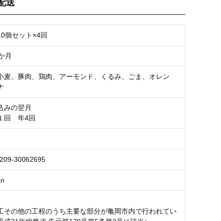
配送
お気に入り登録
0個セット×4回
か月
小麦、豚肉、鶏肉、アーモンド、くるみ、ごま、オレン
ナ
込みの翌月
１回 年4回
209-30062695
an
工その他の工程のうち主要な部分が亀岡市内で行われてい