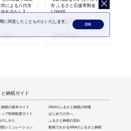
田市による八代市
市 ふるさと応援寄附金
【返礼品なし】
1,000円
円
1,000円
の利用に同意したことものといたします。
OK
士吉田市
熊本県 宇城市
さと納税ガイド
と納税の基本ガイド
ANAのふるさと納税の特徴
トップ特例制度ガイド
はじめての方へ
告のしかた
ふるさと納税の流れ
限額シミュレーション
動画でわかるANAのふるさと納税