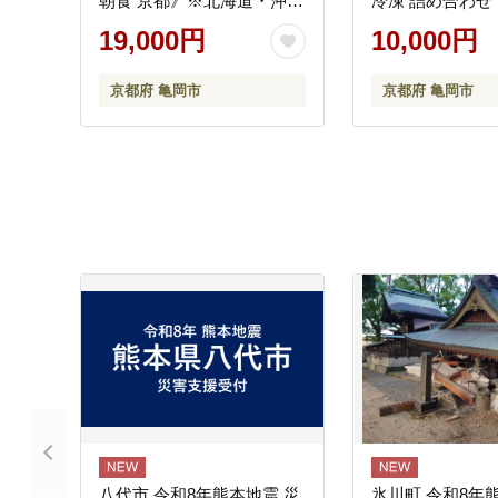
朝食 京都》※北海道・沖
冷凍 詰め合わせ 
縄・離島への配送不可
すすめ 人気 冷凍
19,000円
10,000円
パン好き ベーカ
楽しめる
京都府 亀岡市
京都府 亀岡市
八代市 令和8年熊本地震 災
氷川町 令和8年