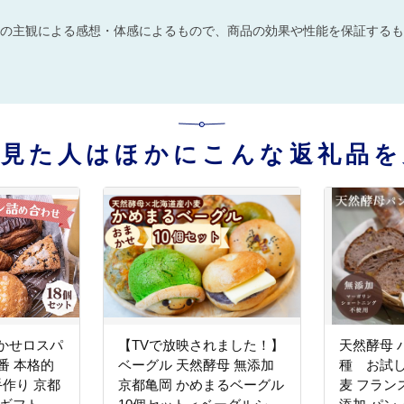
の主観による感想・体感によるもので、商品の効果や性能を保証するも
を見た人はほかにこんな返礼品を
かせロスパ
【TVで放映されました！】
天然酵母 
番 本格的
ベーグル 天然酵母 無添加
種 お試
手作り 京都
京都亀岡 かめまるベーグル
麦 フラン