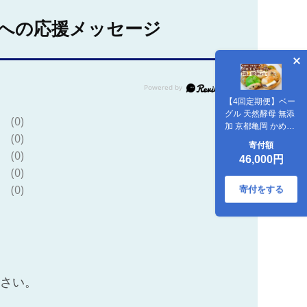
への応援メッセージ
【4回定期便】ベー
グル 天然酵母 無添
(0)
加 京都亀岡 かめま
(0)
るベーグル10個セ
寄付額
ット ×4回＜ベーグ
(0)
46,000円
ルショップ
(0)
CocoroPan＞天然
(0)
白神こだま酵母使
寄付をする
用《もちもち しっ
とり 国産小麦 個包
装 3ヶ月に1回 1年
間に4回お届け》
ださい。