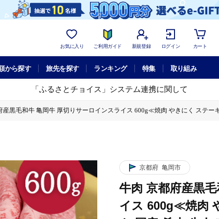
お気に入り
ご利用ガイド
新規登録
ログイン
カート
額から探す
旅先を探す
ランキング
特集
取り組み
「ふるさとチョイス」システム連携に関して
府産黒毛和牛 亀岡牛 厚切りサーロインスライス 600g≪焼肉 やきにく ステーキ
切りサーロインスライス 600g≪焼肉 やきにく ステーキ サイコロステーキ 国産
焼肉 やきにく ステーキ サイコロステーキ 国産 希少 牛肉 京都府産 黒毛和牛
焼肉 やきにく ステーキ サイコロステーキ 国産 希少 牛肉 京都府産 黒毛和牛
京都府
亀岡市
牛肉 京都府産黒毛
イス 600g≪焼