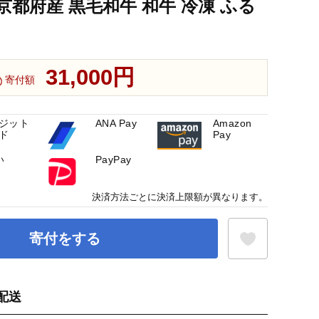
 京都府産 黒毛和牛 和牛 冷凍 ふる
31,000円
寄付額
ジット
ANA Pay
Amazon
ド
Pay
い
PayPay
決済方法ごとに決済上限額が異なります。
寄付をする
配送
お気に入り登録