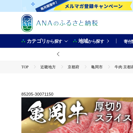
カテゴリ
地域
から探す
から探す
寄付
TOP
近畿地方
京都府
亀岡市
牛肉 京都
TOP
肉
牛肉
牛肉 京都府産黒毛和牛 亀岡牛 厚
TOP
肉
牛肉
すき焼き(牛肉)
牛肉 京都府産黒毛和牛 亀岡牛 厚切りサーロインスライス 600g≪
TOP
肉
牛肉
しゃぶしゃぶ(牛肉)
85205-30071150
牛肉 京都府産黒毛和牛 亀岡牛 厚切りサーロインスライス 600g≪