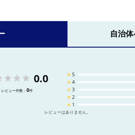
ー
自治体
★
5
0.0
★
4
★
3
0
レビュー件数：
件
★
2
★
1
レビューはありません。