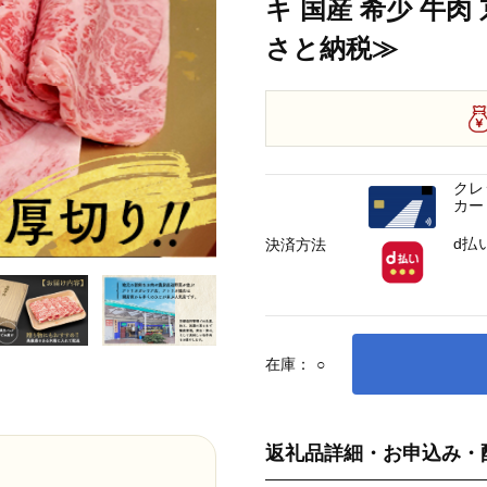
キ 国産 希少 牛肉
さと納税≫
クレ
カー
d払
決済方法
在庫：
○
返礼品詳細・お申込み・