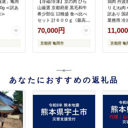
厳選」亀岡
【冷蔵/冷凍】京の肉 ひら
鶏肉 丹波
0g ≪訳あ
山厳選 京都府産 黒毛和牛
り むね肉 
凍≫
希少部位 12種盛 食べ比べ
訳あり 国
セット 計６００ｇ《最高級
業務用 冷
A5ランク 冷蔵 冷凍》
70,000円
11,00
京都府 亀岡市
京都府 亀
あなたにおすすめの返礼品