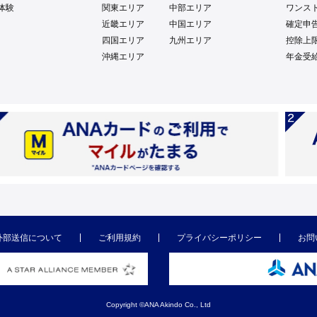
体験
関東エリア
中部エリア
ワンス
近畿エリア
中国エリア
確定申
四国エリア
九州エリア
控除上
沖縄エリア
年金受
外部送信について
ご利用規約
プライバシーポリシー
お問
Copyright ©ANA Akindo Co., Ltd