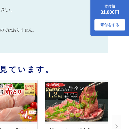
ス 600g≪焼肉 やき
寄付額
にく ステーキ サイ
ださい。
31,000円
コロステーキ 国産
希少 牛肉 京都府産
黒毛和牛 和牛 冷凍
寄付をする
ふるさと納税≫
のではありません。
見ています。