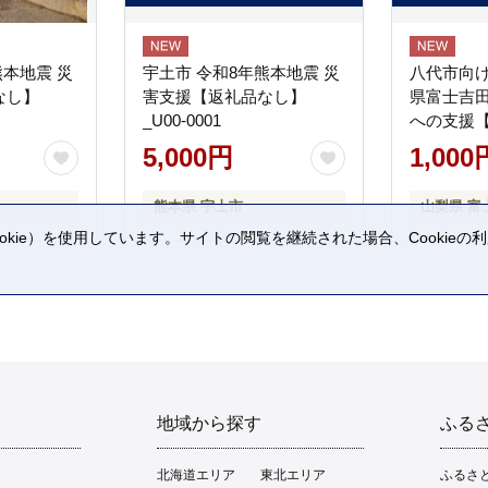
熊本地震 災
宇土市 令和8年熊本地震 災
八代市向け
なし】
害支援【返礼品なし】
県富士吉
_U00-0001
への支援
5,000円
1,000
熊本県 宇土市
山梨県 富
kie）を使用しています。サイトの閲覧を継続された場合、Cookie
。
地域から探す
ふる
北海道エリア
東北エリア
ふるさ