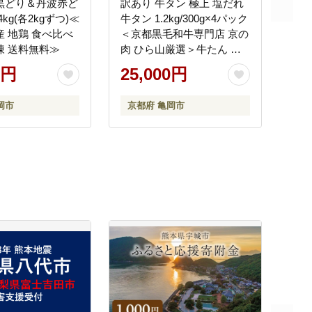
黒どり＆丹波赤ど
訳あり 牛タン 極上 塩だれ
4kg(各2kgずつ)≪
牛タン 1.2kg/300g×4パック
産 地鶏 食べ比べ
＜京都黒毛和牛専門店 京の
凍 送料無料≫
肉 ひら山厳選＞牛たん 牛
タン 薄切り スライス 1kg以
0円
25,000円
上 牛肉 焼肉 BBQ タン 塩
タン 小分け 味付き ふるさ
岡市
京都府 亀岡市
と納税牛肉