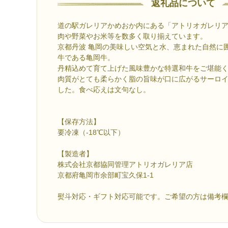
返礼品について
道の駅ガレリアかめおか内にある「アトリオガレリ
肉や野菜やお米等を数多く取り揃えています。
京都丹波 亀岡の美味しい空気と水、恵まれた自然に
牛である亀岡牛。
丹精込めて育て上げた風味豊かな特選和牛をご堪能
肉質がとても柔らかく脂の旨味が口に広がるサーロ
した。食べ応えは文句なし。
【保存方法】
要冷凍（-18℃以下）
【製造者】
株式会社京都協同管理アトリオガレリア店
京都府亀岡市余部町宝久保1-1
熨斗対応・ギフト対応可能です。ご希望の方は備考