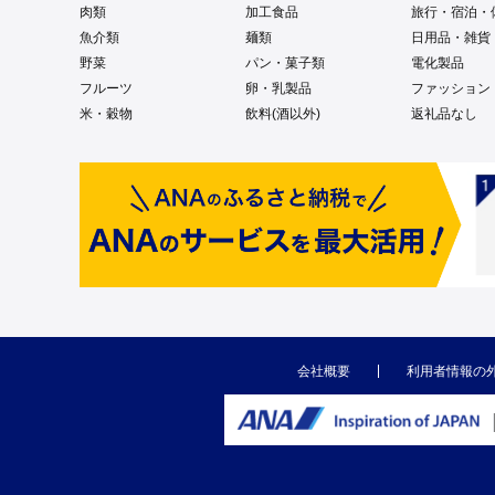
肉類
加工食品
旅行・宿泊・
魚介類
麺類
日用品・雑貨
野菜
パン・菓子類
電化製品
フルーツ
卵・乳製品
ファッション
米・穀物
飲料(酒以外)
返礼品なし
会社概要
利用者情報の