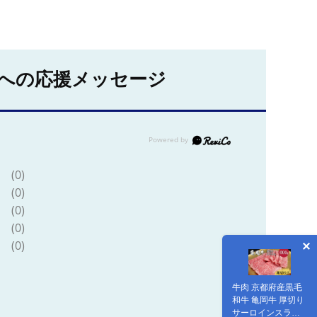
への応援メッセージ
(0)
(0)
(0)
(0)
(0)
牛肉 京都府産黒毛
和牛 亀岡牛 厚切り
サーロインスライ