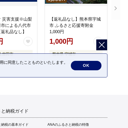
 災害支援※山梨
【返礼品なし】熊本県宇城
田市による八代市
市 ふるさと応援寄附金
【返礼品なし】
1,000円
円
1,000円
士吉田市
熊本県 宇城市
の利用に同意したことものといたします。
OK
さと納税ガイド
と納税の基本ガイド
ANAのふるさと納税の特徴