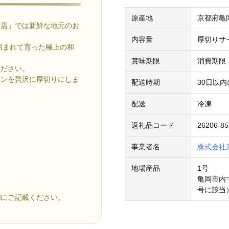
原産地
京都府亀
ア店」では新鮮な地元のお
内容量
厚切りサ
囲まれて育った極上の和
賞味期限
消費期限
ください。
インを贅沢に厚切りにしま
配送時期
30日以
配送
冷凍
返礼品コード
26206-85
事業者名
株式会社
地場産品
1号
亀岡市内
号に該当
欄にご記載ください。