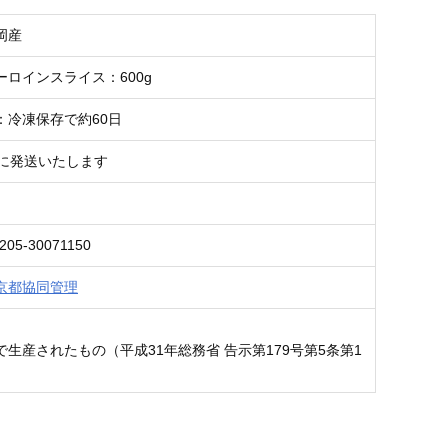
岡産
ーロインスライス：600g
：冷凍保存で約60日
内に発送いたします
205-30071150
京都協同管理
で生産されたもの（平成31年総務省 告示第179号第5条第1
）