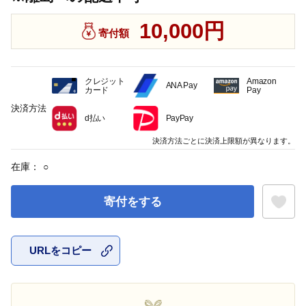
10,000円
寄付額
クレジット
Amazon
ANA Pay
カード
Pay
決済方法
d払い
PayPay
決済方法ごとに決済上限額が異なります。
在庫：
○
寄付をする
URLをコピー
お気に入