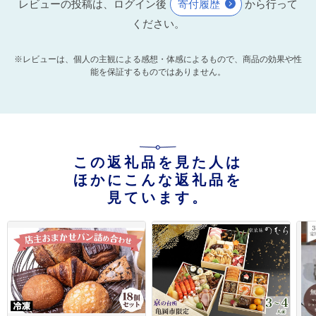
レビューの投稿は、ログイン後
寄付履歴
から行って
ください。
※レビューは、個人の主観による感想・体感によるもので、商品の効果や性
能を保証するものではありません。
この返礼品を見た人は
ほかにこんな返礼品を
見ています。