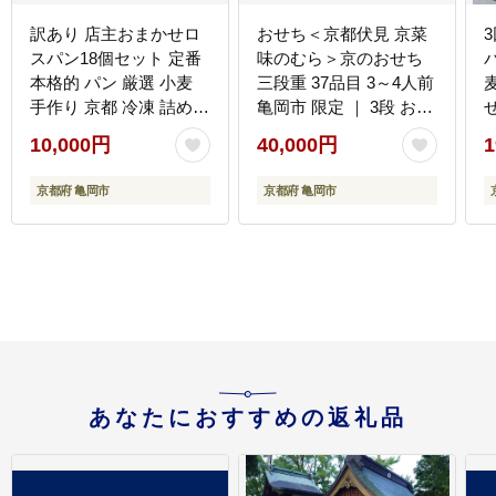
訳あり 店主おまかせロ
おせち＜京都伏見 京菜
スパン18個セット 定番
味のむら＞京のおせち
本格的 パン 厳選 小麦
三段重 37品目 3～4人前
手作り 京都 冷凍 詰め合
亀岡市 限定 ｜ 3段 お節
せ セット 朝
わせ ギフト おすすめ 人
2027 予約 おせち料理
10,000円
40,000円
1
気 冷凍パン 朝食 パン好
冷凍 数量限定 御節 亀岡
き ベーカリー 毎日楽し
牛 ローストビーフ ※離
京都府 亀岡市
京都府 亀岡市
める
島へのお届け不可 ふる
さと納税おせち
あなたにおすすめの返礼品