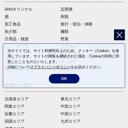
ANAオリジナル
定期便
酒
肉類
加工食品
旅行・宿泊・体験
魚介類
麺類
日用品・雑貨
野菜
パン・菓子類
電化製品
当サイトでは、サイト利便性向上のため、クッキー（Cookie）を使
フルーツ
卵・乳製品
用しています。サイトの閲覧を継続された場合、Cookieの利用に同
ファッション
米・穀物
意したことものといたします。
詳細については
プライバシーポリシー
をお読みください。
飲料(酒以外)
返礼品なし
OK
地域から探す
北海道エリア
東北エリア
関東エリア
中部エリア
近畿エリア
中国エリア
四国エリア
九州エリア