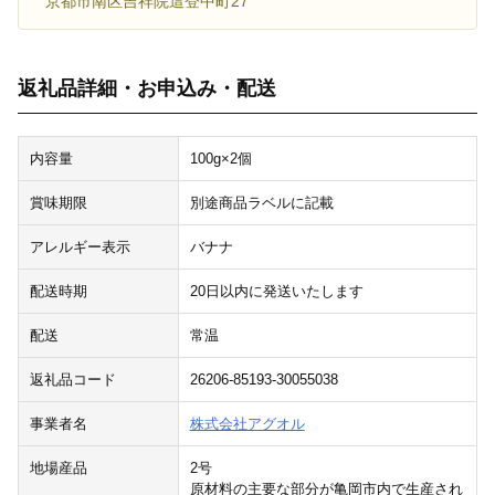
京都市南区吉祥院這登中町27
返礼品詳細・お申込み・配送
内容量
100g×2個
賞味期限
別途商品ラベルに記載
アレルギー表示
バナナ
配送時期
20日以内に発送いたします
配送
常温
返礼品コード
26206-85193-30055038
事業者名
株式会社アグオル
地場産品
2号
原材料の主要な部分が亀岡市内で生産され