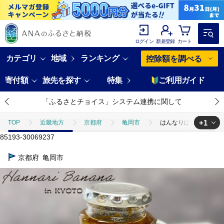
ログイン
新規登録
カート
カテゴリ
地域
ランキング
控除額を調べる
寄付額
旅先を探す
特集
ご利用ガイド
「ふるさとチョイス」システム連携に関して
+1
TOP
近畿地方
京都府
亀岡市
はんなりばななの黒糖コ
85193-30069237
TOP
加工食品
缶詰・瓶詰
ジャム
はんなりばななの黒
京都府
亀岡市