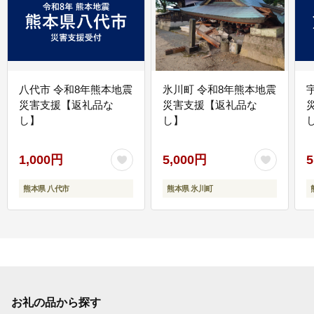
八代市 令和8年熊本地震
氷川町 令和8年熊本地震
災害支援【返礼品な
災害支援【返礼品な
し】
し】
し
1,000円
5,000円
5
熊本県 八代市
熊本県 氷川町
お礼の品から探す