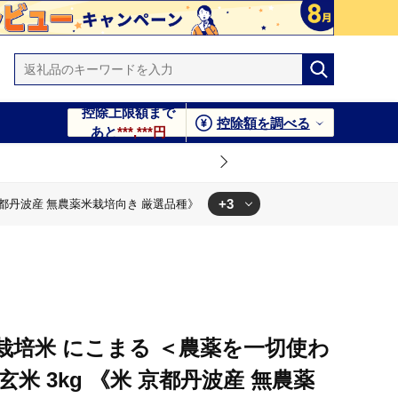
控除上限額まで
控除額を調べる
あと
***,***円
+3
 京都丹波産 無農薬米栽培向き 厳選品種》
 厳選品種》
米栽培向き 厳選品種》
都丹波産 無農薬米栽培向き 厳選品種》
然栽培米 にこまる ＜農薬を一切使わ
米 3kg 《米 京都丹波産 無農薬