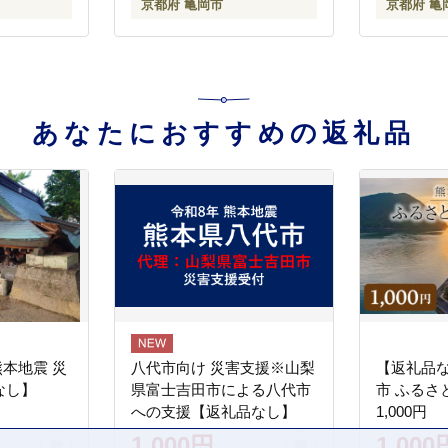
京都府 亀岡市
京都府 亀
あなたにおすすめの返礼品
熊本地震 災
八代市向け 災害支援※山梨
【返礼品
なし】
県富士吉田市による八代市
市 ふるさ
への支援【返礼品なし】
1,000円
1,000円
1,000