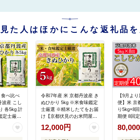
を見た人はほかにこんな返礼品を
 食べ比べ
令和7年産 米 京都丹波産 き
【9月より
波産 こし
ぬひかり 5kg ※米食味鑑定
便】米 京
 各5kg 計
士厳選 ※精米したてをお届
り5kg×8
味鑑定士厳選
け【京都伏見のお米問屋が
期便 8回定
お届け【京
精米】米 令和7年産 ※沖縄
8ヶ月 ※
12,000円
80,00
屋が精米】
本島・離島への配送不可
け ｜ 米
縄本島・離
コシヒカリ