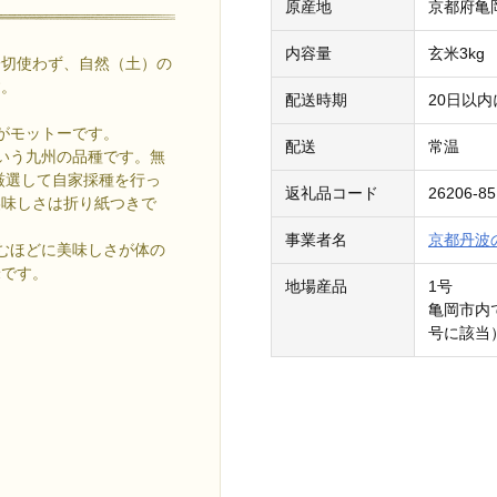
原産地
京都府亀
内容量
玄米3kg
一切使わず、自然（土）の
す。
配送時期
20日以
がモットーです。
配送
常温
いう九州の品種です。無
厳選して自家採種を行っ
返礼品コード
26206-85
美味しさは折り紙つきで
事業者名
京都丹波
むほどに美味しさが体の
米です。
地場産品
1号
。
亀岡市内
号に該当