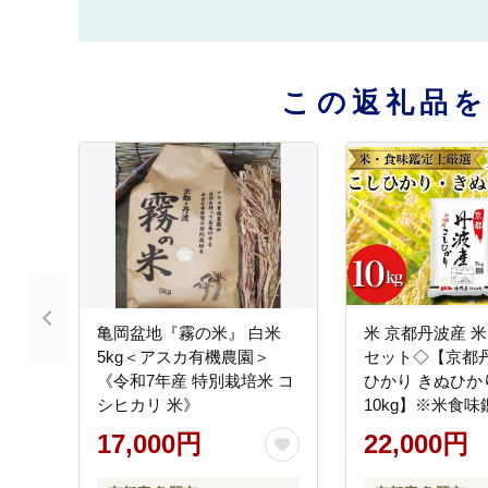
この返礼品
亀岡盆地『霧の米』 白米
米 京都丹波産 米
5kg＜アスカ有機農園＞
セット◇【京都丹
《令和7年産 特別栽培米 コ
ひかり きぬひかり
シヒカリ 米》
10kg】※米食
※精米したてを
17,000円
22,000円
都伏見のお米問
食べくらべ ※沖