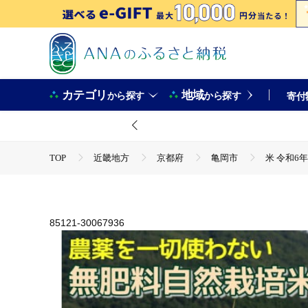
カテゴリ
地域
から探す
から探す
寄付
TOP
近畿地方
京都府
亀岡市
米 令和6
TOP
米・穀物
米 令和6年産 自然栽培米 にこまる 
TOP
米・穀物
米
米 令和6年産 自然栽培米 に
TOP
米・穀物
米
ほかの米
米 令和6年
85121-30067936