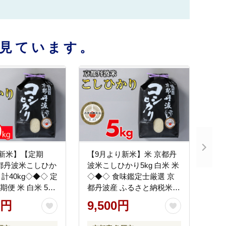
見ています。
新米】【定期
【9月より新米】米 京都丹
都丹波米こしひか
波米こしひかり5kg 白米 米
回 計40kg◇◆◇ 定
◇◆◇ 食味鑑定士厳選 京
期便 米 白米 5kg
都丹波産 ふるさと納税米
精米したてをお届
※精米したてをお届け
0円
9,500円
・食味鑑定士厳選
 京都丹波産