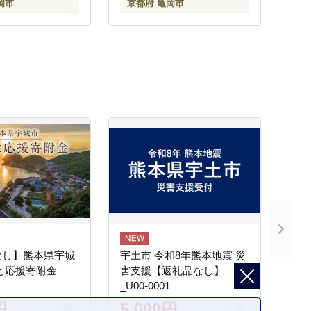
岡市
京都府 亀岡市
なし】熊本県宇城
宇土市 令和8年熊本地震 災
と応援寄附金
害支援【返礼品なし】
_U00-0001
円
5,000円