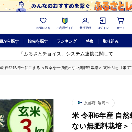
お気に入り
ご利用ガイド
新規登録
ログイン
カート
額から探す
旅先を探す
ランキング
特集
取り組み
「ふるさとチョイス」システム連携に関して
年産 自然栽培米 にこまる ＜農薬を一切使わない無肥料栽培＞ 玄米 3kg 《米
＜農薬を一切使わない無肥料栽培＞ 玄米 3kg 《米 京都丹波産 無農薬米栽培向き
こまる ＜農薬を一切使わない無肥料栽培＞ 玄米 3kg 《米 京都丹波産 無農薬
産 自然栽培米 にこまる ＜農薬を一切使わない無肥料栽培＞ 玄米 3kg 《米 京
京都府
亀岡市
米 令和6年産 自
ない無肥料栽培＞ 玄