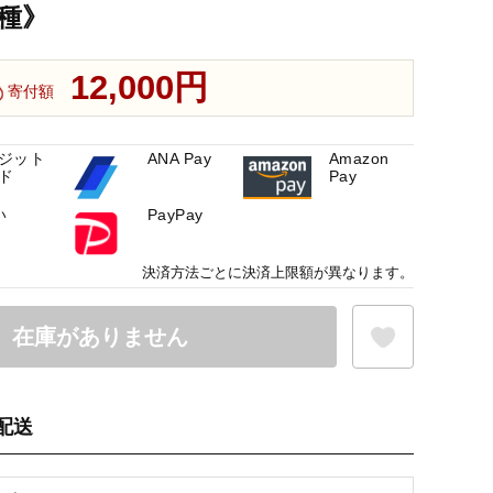
種》
12,000円
寄付額
ジット
ANA Pay
Amazon
ド
Pay
い
PayPay
決済方法ごとに決済上限額が異なります。
在庫がありません
配送
お気に入り登録