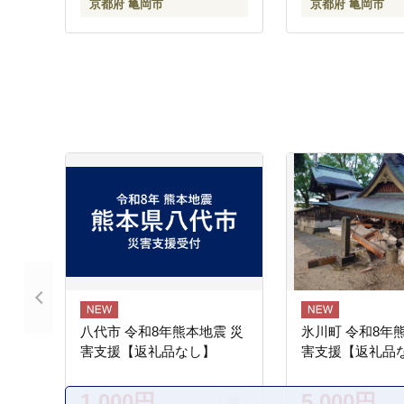
京都府 亀岡市
京都府 亀岡市
島への配送不可
八代市 令和8年熊本地震 災
氷川町 令和8年
害支援【返礼品なし】
害支援【返礼品
1,000円
5,000円