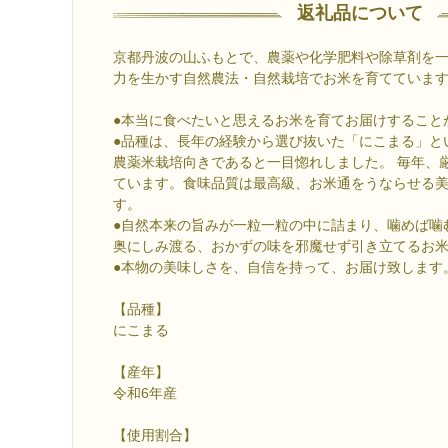
返礼品について
京都丹波の山ふもとで、農薬や化学肥料や除草剤を
力を生かす自然農法・自然栽培でお米を育てていま
●本当に食べたいと思えるお米を育てお届けすること
●品種は、長年の経験から選び抜いた「にこまる」と
農薬米栽培向きであると一目惚れしました。 毎年、
ています。食味品質は最高級、お米通をうならせる
す。
●自然本来の旨みが一粒一粒の中に詰まり、噛めば噛
奥にしみ渡る、おかずの味を邪魔せず引き立てるお
●本物の美味しさを、自信を持って、お届け致します
【品種】
にこまる
【産年】
令和6年産
【使用割合】