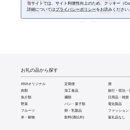
当サイトでは、サイト利便性向上のため、クッキー（Coo
詳細については
プライバシーポリシー
をお読みください
熊本県 八代市
熊本県 氷川町
お礼の品から探す
ANAオリジナル
定期便
酒
肉類
加工食品
旅行・宿泊・
魚介類
麺類
日用品・雑貨
野菜
パン・菓子類
電化製品
フルーツ
卵・乳製品
ファッション
米・穀物
飲料(酒以外)
返礼品なし