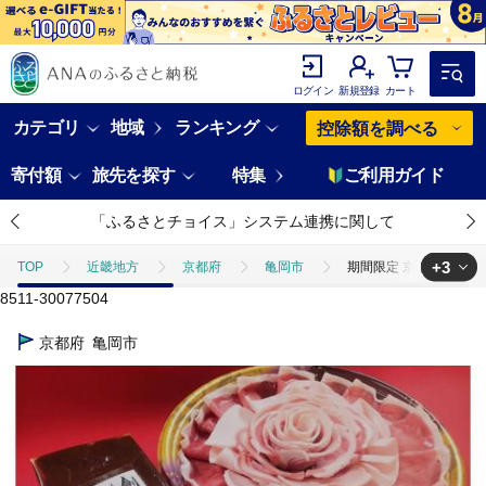
ログイン
新規登録
カート
カテゴリ
地域
ランキング
控除額を調べる
寄付額
旅先を探す
特集
ご利用ガイド
「ふるさとチョイス」システム連携に関して
+3
TOP
近畿地方
京都府
亀岡市
期間限定 京都丹波 特上
8511-30077504
TOP
肉
期間限定 京都丹波 特上猪肉 ぼたん花盛り・京味噌セット 2
京都府
亀岡市
TOP
肉
ジビエ
期間限定 京都丹波 特上猪肉 ぼたん花盛り・京
TOP
加工食品
鍋
期間限定 京都丹波 特上猪肉 ぼたん花盛り・