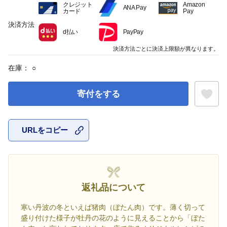
クレジット
Amazon
ANA Pay
カード
Pay
決済方法
d払い
PayPay
決済方法ごとに決済上限額が異なります。
在庫：
○
寄付をする
URLをコピー
お気に入
返礼品について
寒い丹波の冬といえば猪肉（ぼたん肉）です。薄く切って
盛り付けた様子が牡丹の花のように見えることから「ぼた