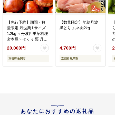
【先行予約】期間・数
【数量限定】地鶏丹波
量限定 丹波栗 Lサイズ
黒どり ムネ肉2kg
1.2kg ＜丹波四季菜料理
宮本屋＞≪くり 栗 丹波
産≫ ※2026年9月～発
20,000円
4,700円
2
送
京都府 亀岡市
京都府 亀岡市
あなたにおすすめの返礼品