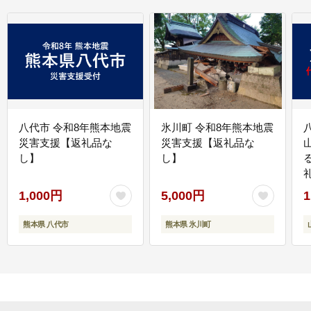
八代市 令和8年熊本地震
氷川町 令和8年熊本地震
災害支援【返礼品な
災害支援【返礼品な
し】
し】
1,000円
5,000円
1
熊本県 八代市
熊本県 氷川町