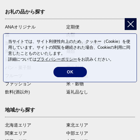
お礼の品から探す
ANAオリジナル
定期便
酒
肉類
当サイトでは、サイト利便性向上のため、クッキー（Cookie）を使
加工食品
旅行・宿泊・体験
用しています。サイトの閲覧を継続された場合、Cookieの利用に同
魚介類
麺類
意したことものといたします。
詳細については
プライバシーポリシー
をお読みください。
日用品・雑貨
野菜
パン・菓子類
電化製品
OK
フルーツ
卵・乳製品
ファッション
米・穀物
飲料(酒以外)
返礼品なし
地域から探す
北海道エリア
東北エリア
関東エリア
中部エリア