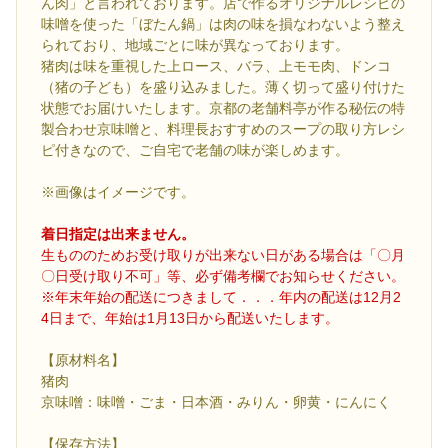
ん肉」と言われております。店で作るオリジナルレシピの
味噌を使った「ぼたん鍋」は肉の味を損なわないよう整え
られており、地域ごとに味が異なっております。
猪肉は味を重視した上ロース、バラ、上モモ肉、ドンコ
（猪の子ども）を盛り込みました。薄く切って盛り付けた
状態でお届けいたします。京都の老舗料亭が作る秘伝の特
製合わせ京味噌と、料理長おすすめのスープの取り方レシ
ピ付きなので、ご自宅で老舗の味が楽しめます。
※画像はイメージです。
着日指定は出来ません。
生もののためお受け取りが出来ない日がある場合は「〇月
〇日受け取り不可」等、必ず備考欄でお知らせください。
※年末年始の配送につきまして．．．年内の配送は12月2
4日まで、年始は1月13日から配送いたします。
【原材料名】
猪肉
京味噌：味噌・ごま・日本酒・みりん・卵黄・にんにく
【保存方法】