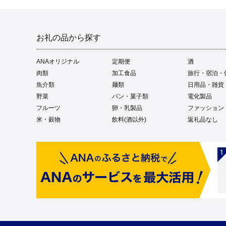
お礼の品から探す
ANAオリジナル
定期便
酒
肉類
加工食品
旅行・宿泊・
魚介類
麺類
日用品・雑貨
野菜
パン・菓子類
電化製品
フルーツ
卵・乳製品
ファッション
米・穀物
飲料(酒以外)
返礼品なし