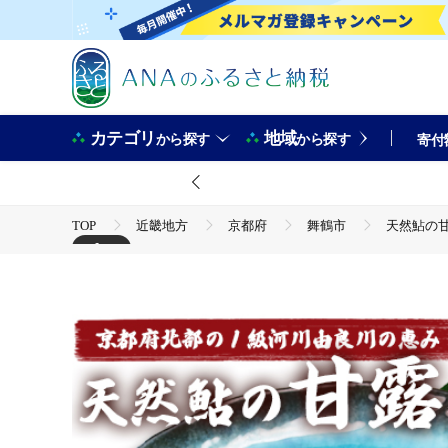
カテゴリ
地域
から探す
から探す
寄付
TOP
近畿地方
京都府
舞鶴市
天然鮎の甘露
+1
TOP
魚介類
天然鮎の甘露煮 10匹 【 由良川漁協 あゆ 