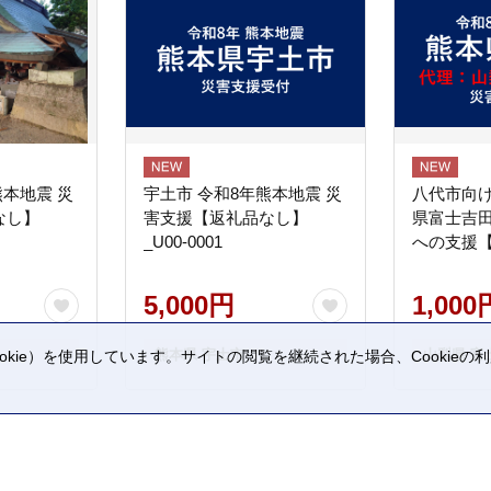
熊本地震 災
宇土市 令和8年熊本地震 災
八代市向け
なし】
害支援【返礼品なし】
県富士吉
_U00-0001
への支援
5,000円
1,000
熊本県 宇土市
山梨県 富
kie）を使用しています。サイトの閲覧を継続された場合、Cookie
。