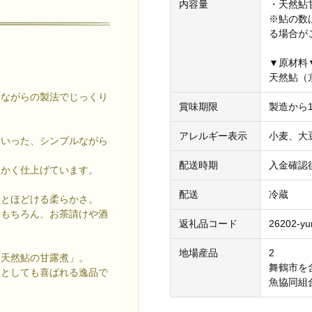
内容量
・天然鮎
※鮎の数
る場合が
▼原材料
天然鮎（
昔ながらの製法でじっくり
賞味期限
製造から1
アレルギー表示
小麦、大
といった、シンプルながら
配送時期
入金確認
らかく仕上げています。
配送
冷蔵
りとほどける柔らかさ。
はもちろん、お茶請けや酒
返礼品コード
26202-yu
地場産品
2
「天然鮎の甘露煮」。
舞鶴市を
物としても喜ばれる逸品で
魚協同組