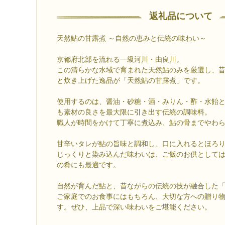
返礼品について
天然鮎の甘露煮 ～自然の恵みと伝統の味わい～
京都府北部を流れる一級河川・由良川。
この清らかな水域で育まれた天然鮎のみを厳選し、
と炊き上げた逸品が「天然鮎の甘露煮」です。
使用するのは、醤油・砂糖・酒・みりん・酢・水飴
も素材の良さを最大限に引き出す伝統の調味料。
職人が時間をかけて丁寧に煮込み、鮎の骨までやわ
甘辛いタレが鮎の旨味と調和し、口に入れるとほろ
じっくりと染み込んだ味わいは、ご飯のお供として
の肴にも最適です。
自然が育んだ鮎と、昔ながらの伝統の技が融合した
ご家庭でのお食事にはもちろん、大切な方への贈り
す。ぜひ、上品で深い味わいをご堪能ください。