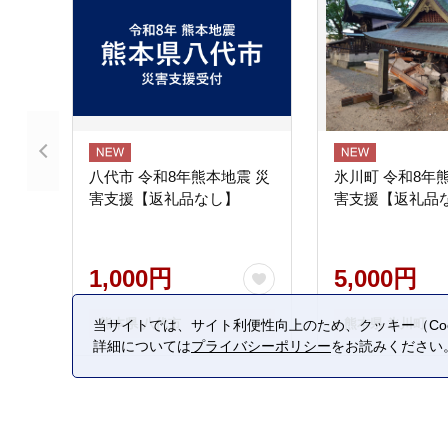
八代市 令和8年熊本地震 災
氷川町 令和8年
害支援【返礼品なし】
害支援【返礼品
1,000円
5,000円
熊本県 八代市
熊本県 氷川町
当サイトでは、サイト利便性向上のため、クッキー（Coo
詳細については
プライバシーポリシー
をお読みください