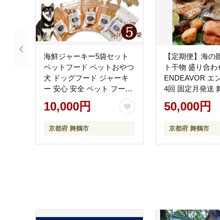
海鮮ジャーキー5袋セット
【定期便】海の贈
ペットフード ペットおやつ
ト干物 盛り合わ
犬 ドッグフード ジャーキ
ENDEAVOR エ
ー 安心 安全 ペット フード
4回 固定月発送 
ペット用品 いぬ 犬用 魚 海
ソフト干物 干物 
10,000円
50,000円
鮮 ごはん ご飯 餌 エサ わん
感覚 TV出演 人
こ 動物 乾物 間食 ご褒美 舞
京都府 舞鶴市
京都府 舞鶴市
鶴市 京都府