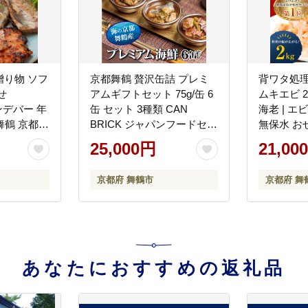
り物 ソフ
京都舞鶴 贅沢缶詰 プレミ
背ワタ処理
せ
アムギフトセット 75g/缶 6
ムキエビ 2
ンデバー 年
缶 セット 3種類 CAN
海老 | エ
舞鶴 京都
BRICK ジャパンフードセレ
無保水 お
生干物 新
クション 金賞 受賞 サワラ
び むきエ
25,000円
21,00
気
のゆずしょう油 ゆずしょう
なし 処理
油 スパイス アヒージョ 万
要 簡単 
京都府 舞鶴市
京都府 舞
願寺とうがらし 魚 海鮮 シ
ーフード 旬 サワラ 鰆 缶詰
おつまみ缶
あなたにおすすめの返礼品