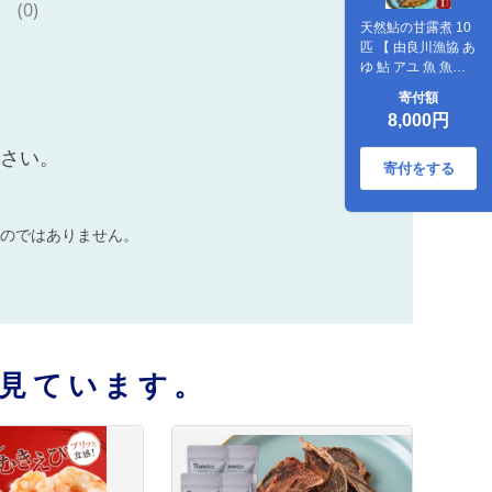
(0)
天然鮎の甘露煮 10
匹 【 由良川漁協 あ
ゆ 鮎 アユ 魚 魚介
川魚 海鮮 天然 甘露
寄付額
煮 佃煮 つくだ煮 姿
8,000円
煮 大人 贅沢 おつま
み 酒の肴 珍味 舞鶴
ださい。
京都 】
寄付をする
のではありません。
見ています。