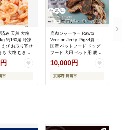
済み 天然 大粒
鹿肉ジャーキー Rawto
kg 約160尾 冷凍
Venison Jerky 25g×4袋 ：
ビ えび お取り寄せ
国産 ペットフード ドッグ
せち 大粒 むきえ
フード 犬用 ペット用 鹿肉
ビ むき身 背わた
ジャーキー 無添加 おやつ
0円
10,000円
済 下ごしらえ不
ご褒美 高たんぱく 低脂肪
簡単調理 便利
低カロリー 鉄分 ビタミン
鶴市
京都府 舞鶴市
亜鉛