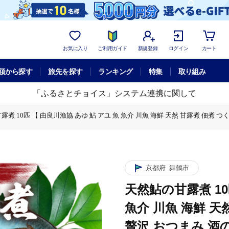
お気に入り
ご利用ガイド
新規登録
ログイン
カート
額から探す
旅先を探す
ランキング
特集
取り組み
「ふるさとチョイス」システム連携に関して
煮 10匹 【 由良川漁協 あゆ 鮎 アユ 魚 魚介 川魚 海鮮 天然 甘露煮 佃煮 つ
鮎 アユ 魚 魚介 川魚 海鮮 天然 甘露煮 佃煮 つくだ煮 姿煮 大人 贅沢 おつまみ
京都府
舞鶴市
天然鮎の甘露煮 10
魚介 川魚 海鮮 天
贅沢 おつまみ 酒の