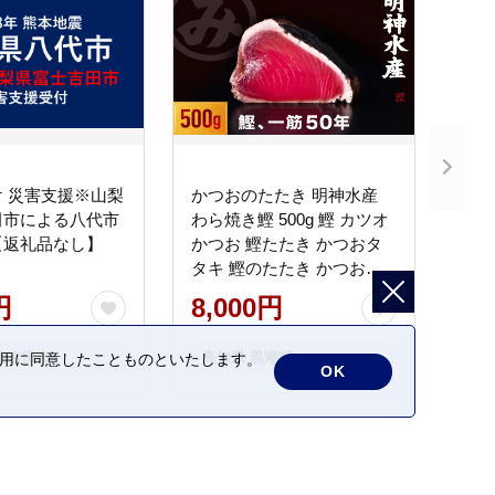
 災害支援※山梨
かつおのたたき 明神水産
田市による八代市
わら焼き鰹 500g 鰹 カツオ
【返礼品なし】
かつお 鰹たたき かつおタ
タキ 鰹のたたき かつおの
タタキ 藁焼き わら焼き 魚
円
8,000円
さかな 海鮮 刺身 お刺身 冷
凍 ご家庭用 グルメ 特産品
士吉田市
高知県 黒潮町
の利用に同意したことものといたします。
ご当地 本場 高知 黒潮町 ギ
OK
フト 贈答品 人気 返礼品 ふ
るさと納税 魚介類 高知県
産 土佐名物 高知県 高評価
食卓 ご飯のお供 父の日 ギ
フト プレゼント[1669]