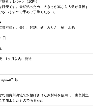
甘露煮：1パック（10匹）
は目安です。天然鮎のため、大きさが異なり入数が前後す
ございますので予めご了承ください。
▼
京都府産）、醤油、砂糖、酒、みりん、酢、水飴
0日
豆
後、1ヶ月以内に発送
ragawa7-1p
含む由良川流域で水揚げされた原材料を使用し、由良川魚
合で加工したものであるため