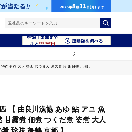
控除上限額まで
控除額を調べる
あと
***,***円
くだ煮 姿煮 大人 贅沢 おつまみ 酒の肴 珍味 舞鶴 京都 】
 酒の肴 珍味 舞鶴 京都 】
匹 【 由良川漁協 あゆ 鮎 アユ 魚
然 甘露煮 佃煮 つくだ煮 姿煮 大人
肴 珍味 舞鶴 京都 】