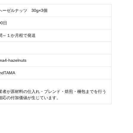
ーゼルナッツ 30g×3個
0日
間～１か月程で発送
ma4-hazelnuts
andTAMA
業者が原材料の仕入れ・ブレンド・焙煎・梱包までを行う
相応の付加価値が生じています。