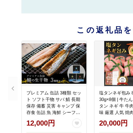
この返礼品
プレミアム 缶詰 3種類 セッ
塩タンネギ包み 
ト ソフト干物 サバ 鯖 長期
30g×8個 | 牛た
保存 備蓄 災害 キャンプ 保
タン ネギ 牛 牛
存食 缶詰 魚 海鮮 シーフー
味 厳選 人気 焼
ド 鯖缶 高級缶
け ギフト 贈答用
12,000円
20,000円
お勧め おすすめ 
市 京都府