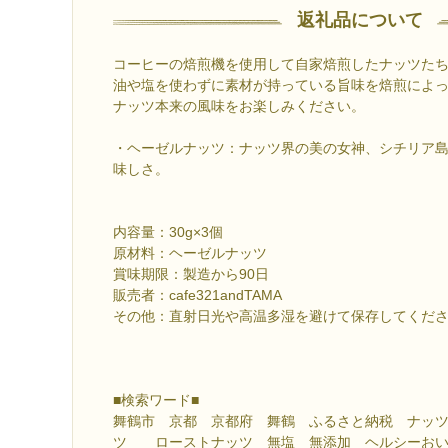
返礼品について
コーヒーの焙煎機を使用して自家焙煎したナッツた
油や塩を使わずに素材が持っている旨味を焙煎によ
ナッツ本来の風味をお楽しみください。
・ヘーゼルナッツ：ナッツ界の美の女神、シチリア
味しさ。
内容量：30g×3個
原材料：ヘーゼルナッツ
賞味期限：製造から90日
販売者：cafe321andTAMA
その他：直射日光や高温多湿を避けて保存してくだ
■検索ワード■
舞鶴市 京都 京都府 舞鶴 ふるさと納税 ナッ
ツ ローストナッツ 無塩 無添加 ヘルシーお