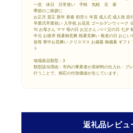
一息 休日 日常使い 手軽 気軽 豆 家
季節のご挨拶に
お正月 賀正 新年 新春 初売り 年賀 成人式 成人祝 
卒業式卒業祝い 入学祝 お花見 ゴールデンウィーク 
句 お母さん ママ 母の日 お父さん パパ 父の日 七夕 
中元 お彼岸 残暑御見舞 残暑見舞い 敬老の日 おじい
祖母 寒中お見舞い クリスマス お歳暮 御歳暮 ギフト
ト
地場産品類型：3
類型該当理由：市内の事業者が原材料の仕入れ・ブ
行うことで、相応の付加価値が生じています。
返礼品レビュ