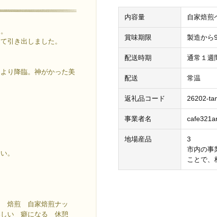
内容量
自家焙煎ヘ
ち。
賞味期限
製造から9
って引き出しました。
配送時期
通常１週
島より降臨。神がかった美
配送
常温
返礼品コード
26202-ta
事業者名
cafe321
地場産品
3
市内の事
さい。
ことで、
ツ 焙煎 自家焙煎ナッ
いしい 癖になる 休憩