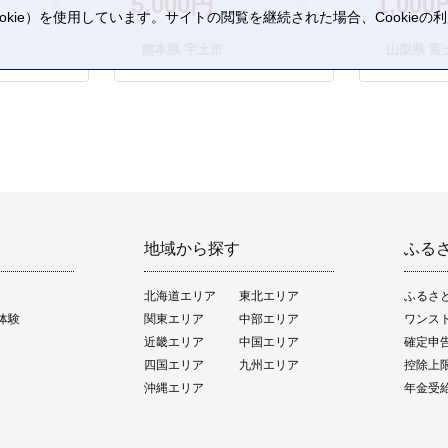
5,000円
1,000
kie）を使用しています。サイトの閲覧を継続された場合、Cookie
。
熊本県 宇土市
山梨県 富
地域から探す
ふる
北海道エリア
東北エリア
ふるさ
体験
関東エリア
中部エリア
ワンス
近畿エリア
中国エリア
確定申
四国エリア
九州エリア
控除上
沖縄エリア
年金受