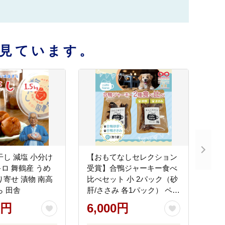
見ています。
干し 減塩 小分け
【おもてなしセレクション
.5キロ 舞鶴産 うめ
受賞】合鴨ジャーキー食べ
り寄せ 漬物 南高
比べセット 小 2パック（砂
ら 田舎
肝/ささみ 各1パック） ペッ
トフーディスト監修 個包装
0円
6,000円
| 犬 おやつ 合鴨 ジャーキー
食べ比べ 砂肝 ささみ おも