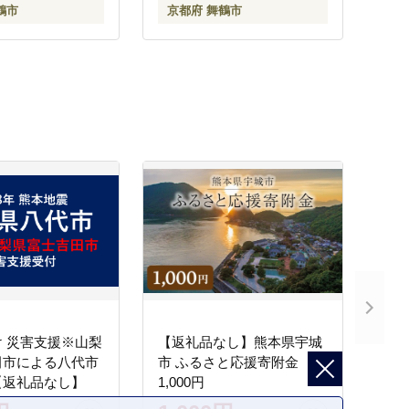
鶴市
京都府 舞鶴市
てなしセレクション受賞 京
都 舞鶴 人と一緒に食べら
れる 小分け 個包装 ギフト
プレゼント ドッグフード
 災害支援※山梨
【返礼品なし】熊本県宇城
田市による八代市
市 ふるさと応援寄附金
【返礼品なし】
1,000円