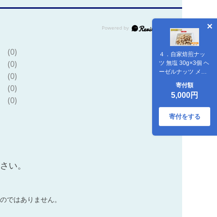
(0)
４．自家焙煎ナッ
(0)
ツ 無塩 30g×3個 ヘ
ーゼルナッツ メー
(0)
ル便 ： ナッツセッ
寄付額
(0)
ト 無添加 ナッツ 焙
5,000円
煎ナッツ 焙煎ヘー
(0)
ゼルナッツ ナッツ
おつまみ お供 珈琲
寄付をする
と お酒と 舞鶴 cafe
321 and TAMA
ださい。
のではありません。