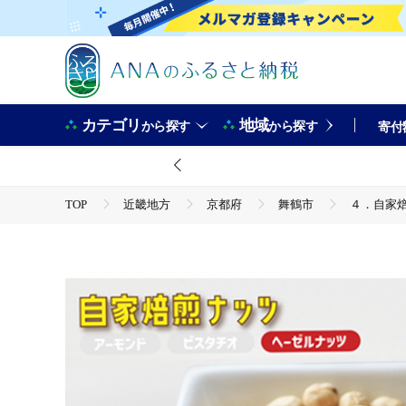
カテゴリ
地域
から探す
から探す
寄付
TOP
近畿地方
京都府
舞鶴市
４．自家焙煎
TOP
加工食品
４．自家焙煎ナッツ 無塩 30g×3個 ヘーゼルナッツ メール便 ： ナッ
TOP
加工食品
ほかの加工食品
４．自家焙煎ナッツ 無塩 30g×3個 ヘーゼルナッツ メール便 ： ナッ