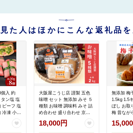
を見た人はほかにこんな返礼品を
8個入 約
大阪屋こうじ店 謹製 五色
無添加 梅
ん タン塩 塩
味噌 セット 無添加 みそ ５
1.5kg 1
肉 ビーフ 塩
種類 お味噌 調味料 みそ 詰
ぼし お取
肉 冷凍 小分
め合わせ 盛り合わせ 京合
梅 昔なが
 美味しい
わせ味噌 麦田舎味噌 赤五
18,000円
15,00
熨斗 舞鶴
年味噌 白甘味噌 八丁合わ
せ味噌 京合わせ味噌 白み