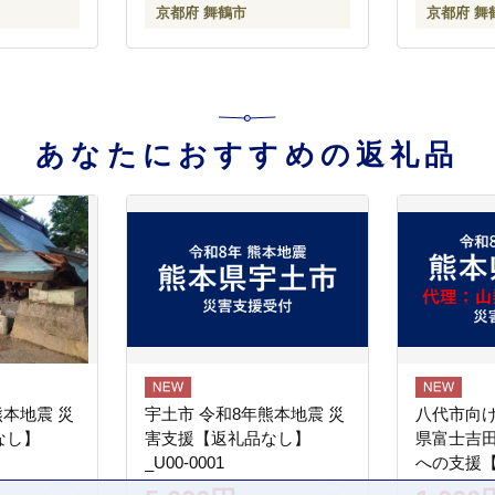
京都府 舞鶴市
京都府 舞
そ 赤味噌 出汁味噌 色々 食
べ比べ 京都 舞鶴
あなたにおすすめの返礼品
熊本地震 災
宇土市 令和8年熊本地震 災
八代市向け
なし】
害支援【返礼品なし】
県富士吉
_U00-0001
への支援