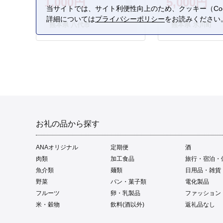
1,000円
5,000円
当サイトでは、サイト利便性向上のため、クッキー（Coo
詳細については
プライバシーポリシー
をお読みください
熊本県 八代市
熊本県 氷川町
お礼の品から探す
ANAオリジナル
定期便
酒
肉類
加工食品
旅行・宿泊・
魚介類
麺類
日用品・雑貨
野菜
パン・菓子類
電化製品
フルーツ
卵・乳製品
ファッション
米・穀物
飲料(酒以外)
返礼品なし