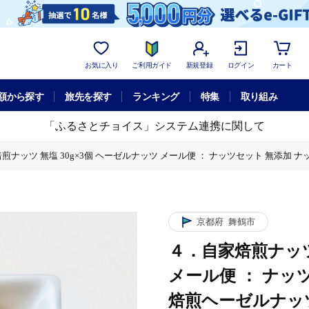
お気に入り
ご利用ガイド
新規登録
ログイン
カート
額から探す
旅先を探す
ランキング
特集
取り組み
「ふるさとチョイス」システム連携に関して
ナッツ 無塩 30g×3個 ヘーゼルナッツ メール便 ： ナッツセット 無添加 ナッツ 
ツセット 無添加 ナッツ 焙煎ナッツ 焙煎ヘーゼルナッツ ナッツ おつまみ お供 珈琲と
ツセット 無添加 ナッツ 焙煎ナッツ 焙煎ヘーゼルナッツ ナッツ おつまみ お供 珈琲と
京都府
舞鶴市
４．自家焙煎ナッツ
メール便 ： ナッ
焙煎ヘーゼルナッツ