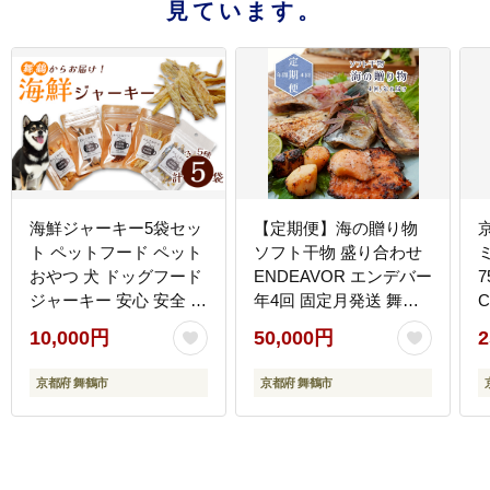
見ています。
海鮮ジャーキー5袋セッ
【定期便】海の贈り物
ト ペットフード ペット
ソフト干物 盛り合わせ
おやつ 犬 ドッグフード
ENDEAVOR エンデバー
7
ジャーキー 安心 安全 ペ
年4回 固定月発送 舞鶴
C
ット フード ペット用品
京都 ソフト干物 干物 生
10,000円
50,000円
2
いぬ 犬用 魚 海鮮 ごは
干物 新感覚 TV出演 人
ん ご飯 餌 エサ わんこ
気
京都府 舞鶴市
京都府 舞鶴市
動物 乾物 間食 ご褒美
舞鶴市 京都府