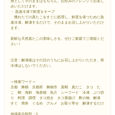
身としてそのままはもちろん、お好みのアレンジでお楽し
みいただけます。
・ 急速冷凍で鮮度をキープ
獲れたての真たこをすぐに処理し、鮮度を保つために急
速冷凍。解凍するだけで、そのままお召し上がりいただけ
ます。
新鮮な天然真たこの美味しさを、ぜひご家庭でご堪能くだ
さい！
注意：解凍後はその日のうちにお召し上がりいただき、再
冷凍はしないでください。
＝検索ワード＝
京都 舞鶴 京都府 舞鶴市 真蛸 真だこ タコ た
こ 蛸 海鮮 海産物 魚介 シーフード 冷凍 ぶつ切
り 料理 調理 タコ焼き タコ唐揚げ 酢の物 解凍
すぐ 簡単 ぐるめ グルメ お取り寄せ 解凍するだけ
地場産品類型：3