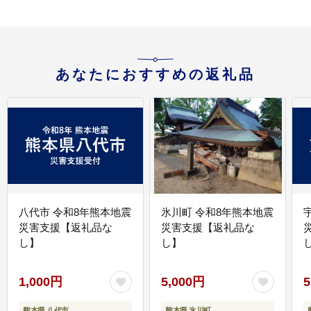
あなたにおすすめの返礼品
八代市 令和8年熊本地震
氷川町 令和8年熊本地震
災害支援【返礼品な
災害支援【返礼品な
し】
し】
し
1,000円
5,000円
5
熊本県 八代市
熊本県 氷川町