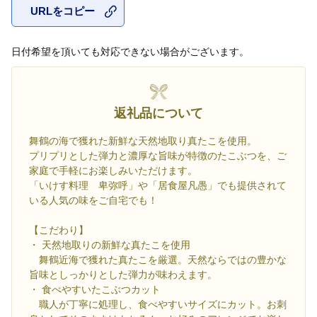
URLをコピー
お気に入
日付希望を頂いても対応できない場合がございます。
返礼品について
舞鶴の海で獲れた新鮮な天然地取り真たこを使用。
プリプリとした弾力と濃厚な旨味が特徴のたこぶつを、ご
家庭で手軽にお楽しみいただけます。
「いけす料理 卑弥呼」や「居食屋凡愚」でも提供されて
いる人気の味をご自宅でも！
【こだわり】
・ 天然地取りの新鮮な真たこを使用
舞鶴近海で獲れた真たこを厳選。天然ならではの豊かな
旨味としっかりとした弾力が味わえます。
・ 食べやすいたこぶつカット
職人が丁寧に処理し、食べやすいサイズにカット。お刺