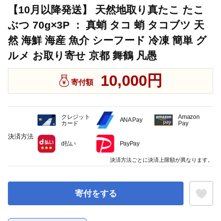
【10月以降発送】 天然地取り真たこ たこ
ぶつ 70g×3P ： 真蛸 タコ 蛸 タコブツ 天
然 海鮮 海産 魚介 シーフード 冷凍 簡単 グ
ルメ お取り寄せ 京都 舞鶴 凡愚
10,000円
寄付額
クレジット
Amazon
ANA Pay
カード
Pay
決済方法
d払い
PayPay
決済方法ごとに決済上限額が異なります。
寄付をする