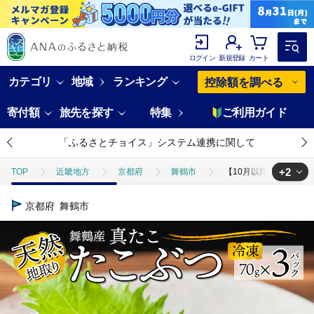
ログイン
新規登録
カート
カテゴリ
地域
ランキング
控除額を調べる
寄付額
旅先を探す
特集
ご利用ガイド
「ふるさとチョイス」システム連携に関して
+2
TOP
近畿地方
京都府
舞鶴市
【10月以降発送】 天然地
TOP
魚介類
【10月以降発送】 天然地取り真たこ たこぶつ 70g×3P
京都府
舞鶴市
TOP
魚介類
たこ・いか
【10月以降発送】 天然地取り真たこ た