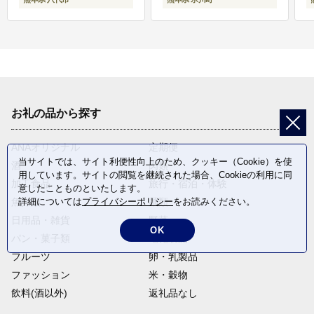
お礼の品から探す
ANAオリジナル
定期便
当サイトでは、サイト利便性向上のため、クッキー（Cookie）を使
酒
肉類
用しています。サイトの閲覧を継続された場合、Cookieの利用に同
加工食品
旅行・宿泊・体験
意したことものといたします。
魚介類
麺類
詳細については
プライバシーポリシー
をお読みください。
日用品・雑貨
野菜
OK
パン・菓子類
電化製品
フルーツ
卵・乳製品
ファッション
米・穀物
飲料(酒以外)
返礼品なし