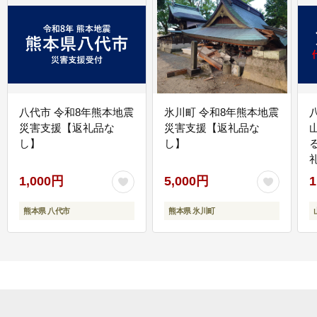
八代市 令和8年熊本地震
氷川町 令和8年熊本地震
災害支援【返礼品な
災害支援【返礼品な
し】
し】
1,000円
5,000円
1
熊本県 八代市
熊本県 氷川町