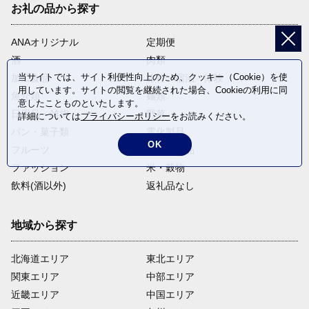
お礼の品から探す
ANAオリジナル
定期便
酒
肉類
当サイトでは、サイト利便性向上のため、クッキー（Cookie）を使
加工食品
旅行・宿泊・体験
用しています。サイトの閲覧を継続された場合、Cookieの利用に同
魚介類
麺類
意したことものといたします。
日用品・雑貨
野菜
詳細については
プライバシーポリシー
をお読みください。
パン・菓子類
電化製品
OK
フルーツ
卵・乳製品
ファッション
米・穀物
飲料(酒以外)
返礼品なし
地域から探す
北海道エリア
東北エリア
関東エリア
中部エリア
近畿エリア
中国エリア