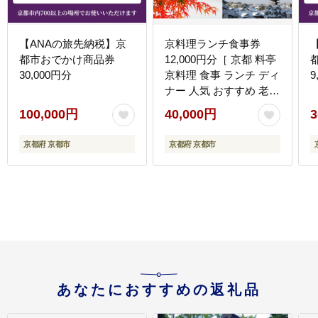
【ANAの旅先納税】京
京料理ランチ食事券
都市おでかけ商品券
12,000円分［ 京都 料亭
30,000円分
京料理 食事 ランチ ディ
9
ナー 人気 おすすめ 老舗
グルメ チケット おいし
100,000円
40,000円
3
い 和食 懐石 料亭 デー
ト 記念日 旅行 ］
京都府 京都市
京都府 京都市
あなたにおすすめの返礼品