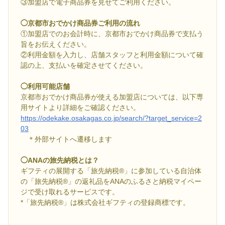
③加盟店で電子商品券を見せてご利用ください。
◯京都市おでかけ商品券ご利用の流れ
①加盟店でのお会計時に、京都市おでかけ商品券で支払う
旨をお伝えください。
②利用金額を入力し、店舗スタッフと利用金額について確
認の上、支払いを確定させてください。
◯利用可能店舗
京都市おでかけ商品券が使える加盟店については、以下専
用サイトより詳細をご確認ください。
https://odekake.osakagas.co.jp/search/?target_service=2
03
＊外部サイトへ遷移します
◯ANAの旅先納税とは？
ギフティの展開する「旅先納税®」に参加している自治体
の「旅先納税®」の返礼品をANAのふるさと納税マイペー
ジで受け取れるサービスです。
*「旅先納税®」は株式会社ギフティの登録商標です。