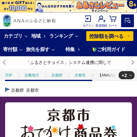
ログイン
新規登録
カート
カテゴリ
地域
ランキング
控除額を調べる
寄付額
旅先を探す
特集
ご利用ガイド
「ふるさとチョイス」システム連携に関して
+2
TOP
近畿地方
京都府
京都市
【ANAの旅先納税】京都
TOP
旅行・宿泊・体験
体験チケット
【ANAの旅先納税】京
京都府
京都市
TOP
旅行・宿泊・体験
体験チケット
その他体験チケット