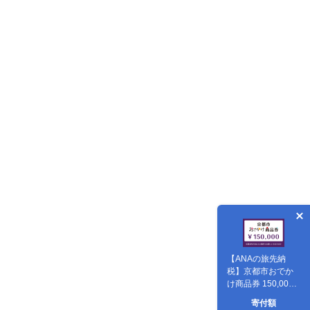
【ANAの旅先納
税】京都市おでか
け商品券 150,000
円分
寄付額