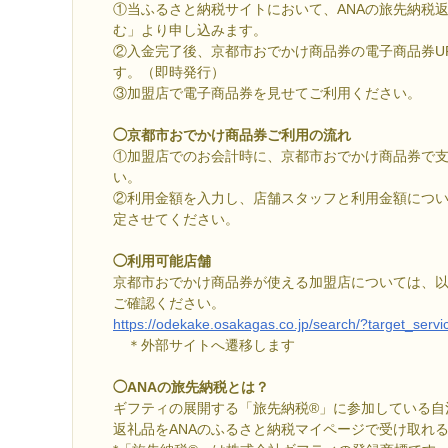
①当ふるさと納税サイトにおいて、ANAの旅先納税
む」より申し込みます。
②入金完了後、京都市おでかけ商品券の電子商品券U
す。（即時発行）
③加盟店で電子商品券を見せてご利用ください。
◯京都市おでかけ商品券ご利用の流れ
①加盟店でのお会計時に、京都市おでかけ商品券で
い。
②利用金額を入力し、店舗スタッフと利用金額につ
定させてください。
◯利用可能店舗
京都市おでかけ商品券が使える加盟店については、
ご確認ください。
https://odekake.osakagas.co.jp/search/?target_serv
＊外部サイトへ遷移します
◯ANAの旅先納税とは？
ギフティの展開する「旅先納税®」に参加している自
返礼品をANAのふるさと納税マイページで受け取れ