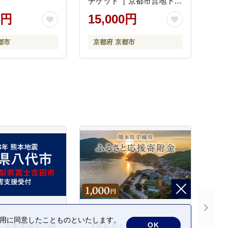
チケット［ 京都市営地下鉄
バス全線 京都バス 京阪バ
0円
15,000円
ス 西日本JRバス 1日券 乗
り放題 地下鉄・バスなび
都市
京都府 京都市
マップ付き 人気 おすすめ
旅行 観光 ふるさと納税 ］
の利用に同意したことものといたします。
OK
 災害支援※山梨
【返礼品なし】熊本県宇城