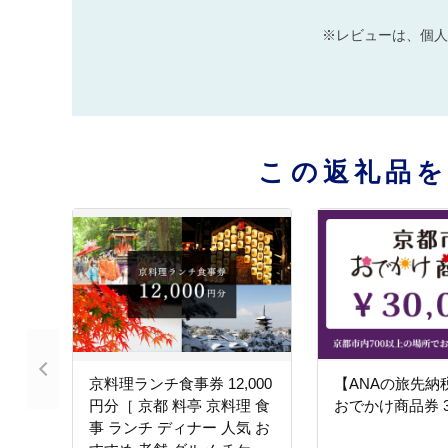
※レビューは、個人
この返礼品
京料理ランチ食事券 12,000
【ANAの旅先納
円分［ 京都 料亭 京料理 食
おでかけ商品券 3
事 ランチ ディナー 人気 お