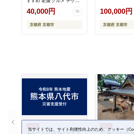
すすめ 老舗 グルメ チケッ
ト おいしい 和食 懐石 料亭
40,000円
100,000円
デート 記念日 旅行 ］
京都府 京都市
京都府 京都市
当サイトでは、サイト利便性向上のため、クッキー（Coo
八代市 令和8年熊本地震 災
氷川町 令和8年