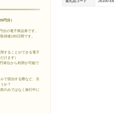
返礼品コード
26100-E
00円分）
0円分の電子商品券です。
取得後180日間です。
利用することができる電子
ただけます）
 円単位から利用が可能で
テルで宿泊する際など、京
ょうか？
行前のみではなく旅行中に