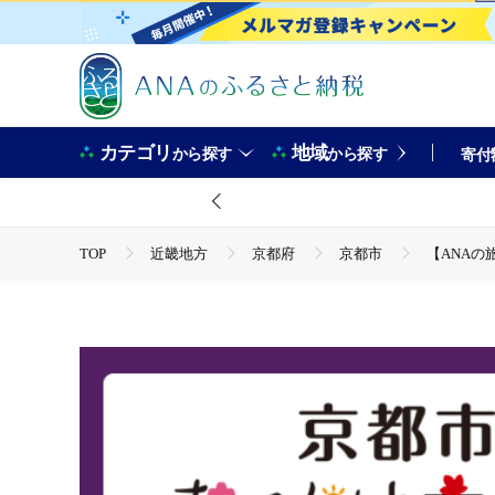
カテゴリ
地域
から探す
から探す
寄付
TOP
近畿地方
京都府
京都市
【ANAの
TOP
旅行・宿泊・体験
体験チケット
【ANA
TOP
旅行・宿泊・体験
体験チケット
その他