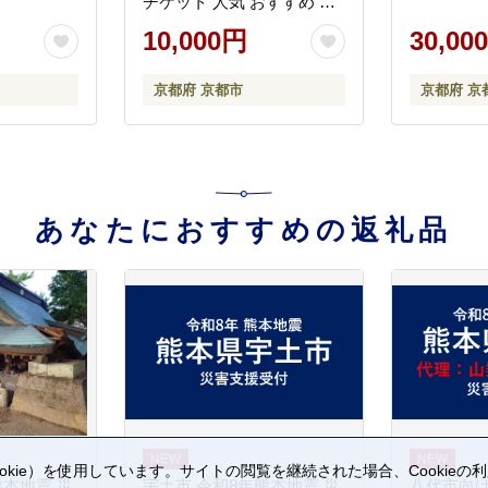
チケット 人気 おすすめ パ
ン 惣菜パン 菓子パン ふる
10,000円
30,00
さと納税 ］
京都府 京都市
京都府 京
あなたにおすすめの返礼品
kie）を使用しています。サイトの閲覧を継続された場合、Cookie
熊本地震 災
宇土市 令和8年熊本地震 災
八代市向け