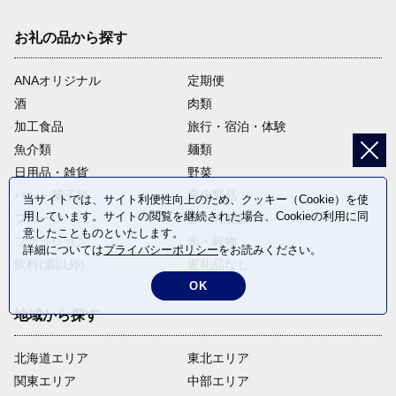
お礼の品から探す
ANAオリジナル
定期便
酒
肉類
加工食品
旅行・宿泊・体験
魚介類
麺類
日用品・雑貨
野菜
パン・菓子類
電化製品
当サイトでは、サイト利便性向上のため、クッキー（Cookie）を使
用しています。サイトの閲覧を継続された場合、Cookieの利用に同
フルーツ
卵・乳製品
意したことものといたします。
ファッション
米・穀物
詳細については
プライバシーポリシー
をお読みください。
飲料(酒以外)
返礼品なし
OK
地域から探す
北海道エリア
東北エリア
関東エリア
中部エリア