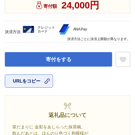
24,000円
寄付額
クレジット
ANA Pay
カード
決済方法
決済方法ごとに決済上限額が異なります。
寄付をする
URLをコピー
お気に入
返礼品について
茶だまりに 金彩をあしらった抹茶碗。
飲んだあとは、ほんのり色づく和模様が