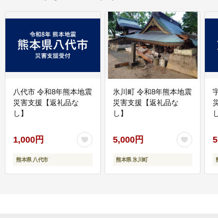
八代市 令和8年熊本地震
氷川町 令和8年熊本地震
災害支援【返礼品な
災害支援【返礼品な
し】
し】
し
1,000円
5,000円
5
熊本県 八代市
熊本県 氷川町