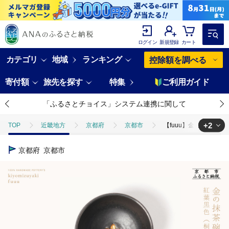
ログイン
新規登録
カート
カテゴリ
地域
ランキング
控除額を調べる
寄付額
旅先を探す
特集
ご利用ガイド
「ふるさとチョイス」システム連携に関して
+2
TOP
近畿地方
京都府
京都市
【fuuu】金の抹茶碗 桐
TOP
日用品・雑貨
食器
【fuuu】金の抹茶碗 桐箱入〈紅葉黒
京都府
京都市
TOP
日用品・雑貨
伝統工芸品
【fuuu】金の抹茶碗 桐箱入〈