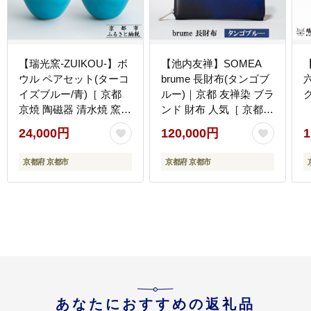
【瑞光窯-ZUIKOU-】ボ
【池内友禅】SOMEA
ウル ペアセット(ターコ
brume 長財布(タンゴブ
イズブルー/青)［ 京都
ルー)｜京都 友禅染 ブラ
京焼 陶磁器 清水焼 窯元
ンド 財布 人気［ 京都
サラダボウル 180ml 適
サイフ おすすめ 革製品
24,000円
120,000円
1
量サイズ おしゃれ 人気
本格 通勤 雑貨 高級 男
おすすめ 食器 うつわ 陶
女兼用 お取り寄せ 通販
京都府 京都市
京都府 京都市
器 お取り寄せ 通販 送料
送料無料 ふるさと納税
無料 ふるさと納税 ］
］
あなたにおすすめの返礼品