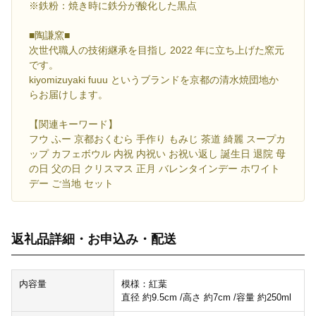
※鉄粉：焼き時に鉄分が酸化した黒点
■陶謙窯■
次世代職人の技術継承を目指し 2022 年に立ち上げた窯元
です。
kiyomizuyaki fuuu というブランドを京都の清水焼団地か
らお届けします。
【関連キーワード】
フウ ふー 京都おくむら 手作り もみじ 茶道 綺麗 スープカ
ップ カフェボウル 内祝 内祝い お祝い返し 誕生日 退院 母
の日 父の日 クリスマス 正月 バレンタインデー ホワイト
デー ご当地 セット
返礼品詳細・お申込み・配送
内容量
模様：紅葉
直径 約9.5cm /高さ 約7cm /容量 約250ml