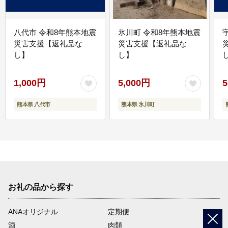
八代市 令和8年熊本地震
氷川町 令和8年熊本地震
災害支援【返礼品な
災害支援【返礼品な
し】
し】
し
1,000円
5,000円
5
熊本県 八代市
熊本県 氷川町
お礼の品から探す
ANAオリジナル
定期便
酒
肉類