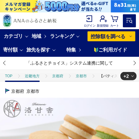
ログイン
新規登録
カート
カテゴリ
地域
ランキング
控除額を調べる
寄付額
旅先を探す
特集
ご利用ガイド
「ふるさとチョイス」システム連携に関して
+2
TOP
近畿地方
京都府
京都市
【パティスリー洛甘舎】洛
TOP
パン・菓子類
洋菓子
クッキー
【パティスリー洛
京都府
京都市
TOP
パン・菓子類
洋菓子
焼き菓子
【パティスリー洛