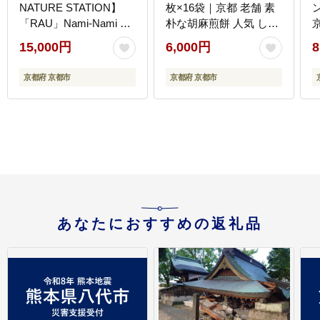
NATURE STATION】
枚×16袋｜京都 老舗 素
「RAU」Nami-Nami 6
朴な胡麻煎餅 人気 しら
本入り［ 京都 スイーツ
かわじ
15,000円
6,000円
8
ブランド クリームサン
ドサブレ 食べ比べ おし
京都府 京都市
京都府 京都市
ゃれ 人気 おすすめ グル
メ お菓子 洋菓子 スイー
ツ ギフト プレゼント お
取り寄せ 通販 送料無料
ふるさと納税 ］
あなたにおすすめの返礼品