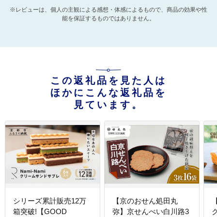
※レビューは、個人の主観による感想・体感によるもので、商品の効果や性
能を保証するものではありません。
この返礼品を見た人は
ほかにこんな返礼品を
見ています。
シリーズ累計販売12万
【京のおせん処田丸
【
箱突破!【GOOD
弥】京せんべい白川路3