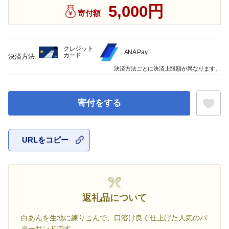
5,000円
寄付額
クレジット
ANA Pay
カード
決済方法
決済方法ごとに決済上限額が異なります。
寄付をする
URLをコピー
お気に入
返礼品について
白あんを生地に練りこんで、口溶け良く仕上げた人気のバ
ターサンドです。