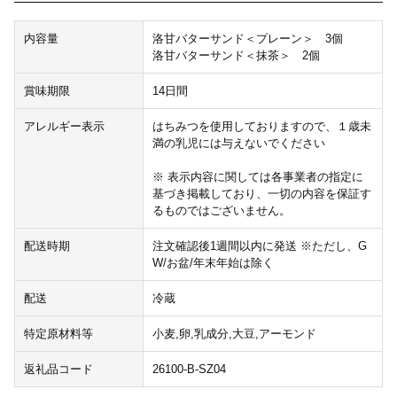
内容量
洛甘バターサンド＜プレーン＞ 3個
洛甘バターサンド＜抹茶＞ 2個
賞味期限
14日間
アレルギー表示
はちみつを使用しておりますので、１歳未
満の乳児には与えないでください
※ 表示内容に関しては各事業者の指定に
基づき掲載しており、一切の内容を保証す
るものではございません。
配送時期
注文確認後1週間以内に発送 ※ただし、G
W/お盆/年末年始は除く
配送
冷蔵
特定原材料等
小麦,卵,乳成分,大豆,アーモンド
返礼品コード
26100-B-SZ04