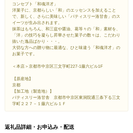
コンセプト「和魂洋才」
洋菓子に、京都らしい「和」のエッセンスを加えること
で、新しく、さらに美味しい「パティスリー洛甘舎」のス
イーツが生み出されます。
抹茶はもちろん、和三盆や醤油、葛等々の「和」素材を、
「洋」の技巧を凝らし昇華させた菓子の数々は、こだわり
抜いた逸品ばかり・・・。
大切な方への贈り物に最適な、ひと味違う「和魂洋才」の
お菓子です。
＜本店＞京都市中京区三文字町227-1藤六ビル1F
【原産地】
京都
【加工地（製造地）】
パティスリー洛甘舎 京都市中京区東洞院通三条下る三文
字町２２７－１藤六ビル１Ｆ
返礼品詳細・お申込み・配送