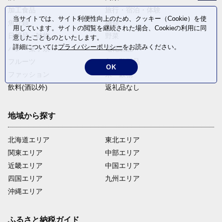
加工食品
旅行・宿泊・体験
当サイトでは、サイト利便性向上のため、クッキー（Cookie）を使
魚介類
麺類
用しています。サイトの閲覧を継続された場合、Cookieの利用に同
日用品・雑貨
野菜
意したことものといたします。
詳細については
プライバシーポリシー
をお読みください。
パン・菓子類
電化製品
フルーツ
卵・乳製品
OK
ファッション
米・穀物
飲料(酒以外)
返礼品なし
地域から探す
北海道エリア
東北エリア
関東エリア
中部エリア
近畿エリア
中国エリア
四国エリア
九州エリア
沖縄エリア
ふるさと納税ガイド