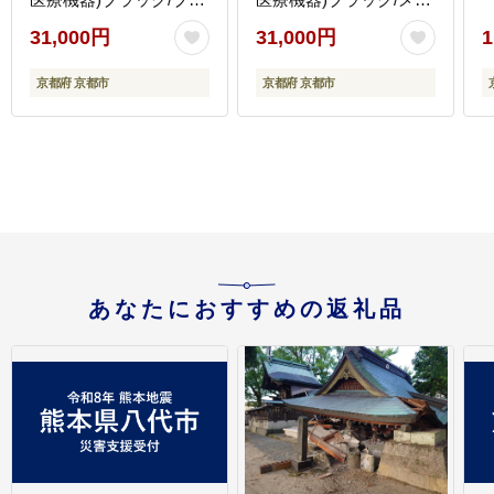
ック＜50cm＞｜京都 人
リックブラック＜50cm
31,000円
31,000円
1
気ブランド ネックレス
＞｜京都 人気ブランド
［ 京都 phiten 磁気ネッ
ネックレス［ 京都
京都府 京都市
京都府 京都市
クレス 肩こり 首こり こ
phiten 磁気ネックレス
りの緩和 rakuwa 健康グ
肩こり 首こり こりの緩
ッズ おしゃれ 人気 おす
和 rakuwa 健康グッズ
すめ 健康 スポーツ 運動
おしゃれ 人気 おすすめ
日常 お取り寄せ 通販 送
健康 スポーツ 運動 日常
料無料 ふるさと納税 ］
お取り寄せ 通販 送料無
料 ふるさと納税 ］
あなたにおすすめの返礼品