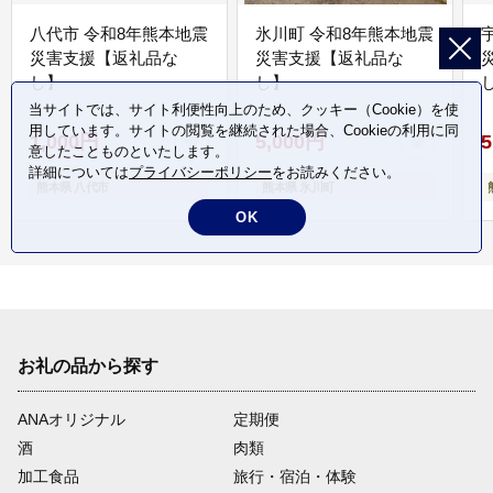
八代市 令和8年熊本地震
氷川町 令和8年熊本地震
災害支援【返礼品な
災害支援【返礼品な
し】
し】
し
当サイトでは、サイト利便性向上のため、クッキー（Cookie）を使
用しています。サイトの閲覧を継続された場合、Cookieの利用に同
1,000円
5,000円
5
意したことものといたします。
詳細については
プライバシーポリシー
をお読みください。
熊本県 八代市
熊本県 氷川町
OK
お礼の品から探す
ANAオリジナル
定期便
酒
肉類
加工食品
旅行・宿泊・体験