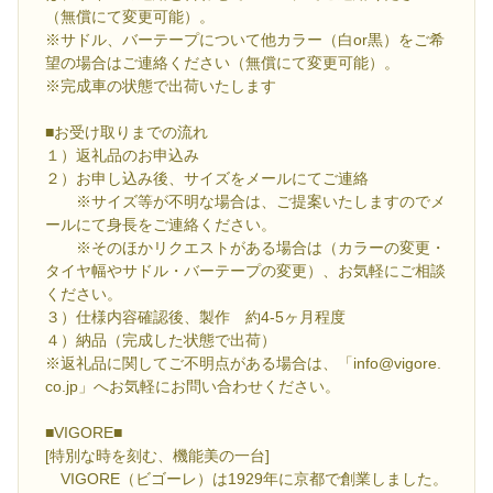
（無償にて変更可能）。
※サドル、バーテープについて他カラー（白or黒）をご希
望の場合はご連絡ください（無償にて変更可能）。
※完成車の状態で出荷いたします
■お受け取りまでの流れ
１）返礼品のお申込み
２）お申し込み後、サイズをメールにてご連絡
※サイズ等が不明な場合は、ご提案いたしますのでメ
ールにて身長をご連絡ください。
※そのほかリクエストがある場合は（カラーの変更・
タイヤ幅やサドル・バーテープの変更）、お気軽にご相談
ください。
３）仕様内容確認後、製作 約4-5ヶ月程度
４）納品（完成した状態で出荷）
※返礼品に関してご不明点がある場合は、「info@vigore.
co.jp」へお気軽にお問い合わせください。
■VIGORE■
[特別な時を刻む、機能美の一台]
VIGORE（ビゴーレ）は1929年に京都で創業しました。