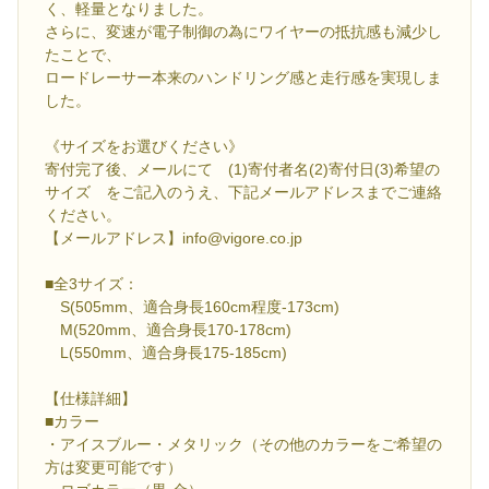
く、軽量となりました。
さらに、変速が電子制御の為にワイヤーの抵抗感も減少し
たことで、
ロードレーサー本来のハンドリング感と走行感を実現しま
した。
《サイズをお選びください》
寄付完了後、メールにて (1)寄付者名(2)寄付日(3)希望の
サイズ をご記入のうえ、下記メールアドレスまでご連絡
ください。
【メールアドレス】info@vigore.co.jp
■全3サイズ：
S(505mm、適合身長160cm程度-173cm)
M(520mm、適合身長170-178cm)
L(550mm、適合身長175-185cm)
【仕様詳細】
■カラー
・アイスブルー・メタリック（その他のカラーをご希望の
方は変更可能です）