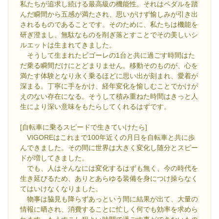
私たちが追求し続ける最高級の機能性。それはペダルを踏
んだ瞬間から五感が満たされ、思いがけず愉しみが引き出
されるものであることです。そのために、私たちは機能を
研ぎ澄まし、無駄なものを削ぎ落とすことでその美しいシ
ルエットは生まれてきました。
そうして生まれたビゴーレの1台と共に過ごす時間はた
だ乗る瞬間だけにとどまりません。移動そのものが、心を
満たす体験となり永く乗るほどに思い出が刻まれ、愛着が
深まる。丁寧に手をかけ、経年変化を愉しむことでかけが
えのない存在になる。そうして積み重ねた時間はきっと人
生により深い意味をもたらしてくれるはずです。
[自転車に乗るスピードで生きていけたら]
VIGOREはこれまで100年近くの月日を自転車と共に歩
んできました。その間に世界は大きく変化し随分とスピー
ドが増してきました。
でも、人はそんなには変化するはずも無く、今の時代を
生き延びるため、ありとあらゆる装備を身につけ操らなく
てはいけなくなりました。
物事は脇見も降らずあっという間に結果が出て、大量の
情報に晒され、消費することに忙しく何でも効率を求めら