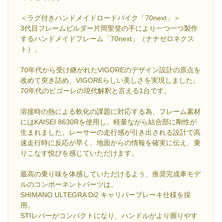
＜ラグ付きハンドメイドロードバイク「70next」＞
3代目フレームビルダー片岡聖登の手により一つ一つ製作
するハンドメイドフレーム「70next」（ナナゼロネクス
ト）。
70年代から受け継がれたVIGOREのデザイン設計の原点を
改めて突き詰め、VIGOREらしい美しさを実現しました。
70年代のビゴーレの現代解釈と言える1台です。
溶接時の熱による軟化の課題に対応する為、フレーム素材
にはKAISEI 8630Rを使用し、軽量ながら結合部に剛性が
生まれました。レーサーの走行感が引き出される設計で高
速走行時に反応が早く、地面からの情報を確実に伝え、乗
りこなす悦びを感じていただけます。
最高の乗り味を体感していただけるよう、推奨完成車モデ
ルのコンポーネントパーツは、
SHIMANO ULTEGRA Di2 キャリパーブレーキ仕様を採
用。
STIレバーがコンパクトになり、ハンドルがより握りやす