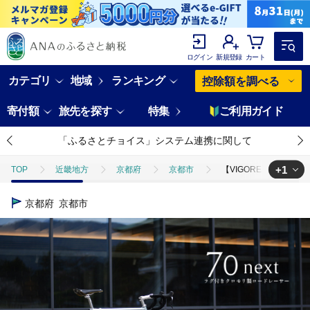
ログイン
新規登録
カート
カテゴリ
地域
ランキング
控除額を調べる
寄付額
旅先を探す
特集
ご利用ガイド
「ふるさとチョイス」システム連携に関して
+1
TOP
近畿地方
京都府
京都市
【VIGORE】ラグ付き
TOP
日用品・雑貨
スポーツ用品
【VIGORE】ラグ付きハン
京都府
京都市