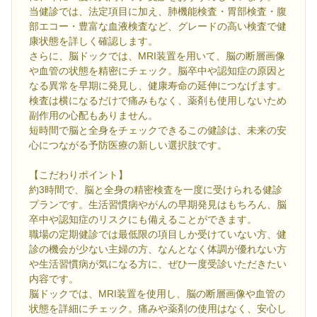
当健診では、法定項目に加え、肺機能検査・胃部検査・腹
部エコー・豊富な血液検査など、グレードの高い検査で健
康状態を詳しく確認します。
さらに、脳ドックでは、MRI装置を用いて、脳の断層画像
や血管の状態を精密にチェック。脳卒中や認知症の原因と
なる異常を早期に発見し、健康寿命の延伸につなげます。
検査は横になるだけで痛みもなく、薬剤も使用しないため
副作用の心配もありません。
短時間で脳と全身をチェックできるこの健診は、未来の安
心につながる予防医療の新しい選択肢です。
【こだわりポイント】
約3時間で、脳と全身の精密検査を一度に受けられる健診
プランです。生活習慣病やがんの早期発見はもちろん、脳
卒中や認知症のリスクにも備えることができます。
職場の定期健診では最低限の項目しか受けていない方、健
診の機会が少ない主婦の方、なんとなく体調が優れない方
や生活習慣病が気になる方に、ぜひ一度受診いただきたい
内容です。
脳ドックでは、MRI装置を使用し、脳の断層画像や血管の
状態を詳細にチェック。痛みや薬剤の使用はなく、安心し