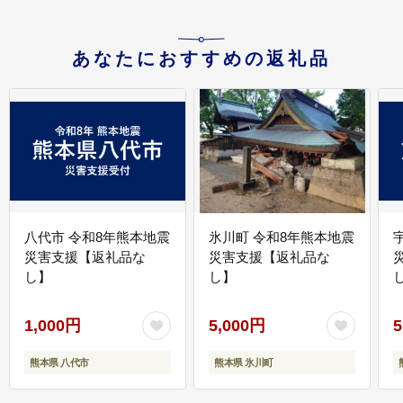
あなたにおすすめの返礼品
八代市 令和8年熊本地震
氷川町 令和8年熊本地震
災害支援【返礼品な
災害支援【返礼品な
し】
し】
し
1,000円
5,000円
5
熊本県 八代市
熊本県 氷川町