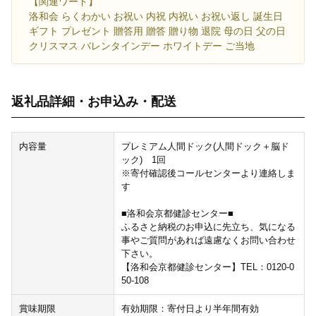
【関連ワード】
洛和会 らくわかい お祝い 内祝 内祝い お祝い返し 誕生日
ギフト プレゼント 贈答用 贈答 贈り物 退院 母の日 父の日
クリスマス バレンタインデー ホワイトデー ご当地
返礼品詳細・お申込み・配送
内容量
プレミアム人間ドック(人間ドック＋脳ド
ック) 1回
※寄付確認後コールセンターより連絡しま
す
■洛和会京都健診センター■
ふるさと納税のお申込に先立ち、気になる
事やご質問があれば遠慮なくお問い合わせ
下さい。
【洛和会京都健診センター】TEL：0120-0
50-108
賞味期限
有効期限：寄付日より半年間有効