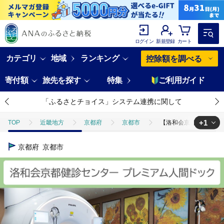
ログイン
新規登録
カート
カテゴリ
地域
ランキング
控除額を調べる
寄付額
旅先を探す
特集
ご利用ガイド
「ふるさとチョイス」システム連携に関して
+1
TOP
近畿地方
京都府
京都市
【洛和会京都健診センター
TOP
旅行・宿泊・体験
体験チケット
その他体験チケット
京都府
京都市