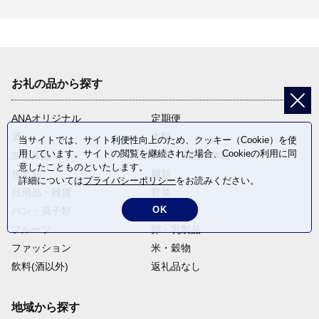
お礼の品から探す
ANAオリジナル
定期便
酒
肉類
当サイトでは、サイト利便性向上のため、クッキー（Cookie）を使
用しています。サイトの閲覧を継続された場合、Cookieの利用に同
加工食品
旅行・宿泊・体験
意したことものといたします。
魚介類
麺類
詳細については
プライバシーポリシー
をお読みください。
日用品・雑貨
野菜
OK
パン・菓子類
電化製品
フルーツ
卵・乳製品
ファッション
米・穀物
飲料(酒以外)
返礼品なし
地域から探す