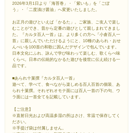
2026年3月1日より「海苔巻」・「紫いも」を「ごぼ
う」・「二度漬け醤油」へ変更いたしました。
お正月の遊びといえば「かるた」。ご家族、ご友人で楽し
むことができ、昔から定番の遊びとして親しまれてきまし
た。『カルタ百人一首』は、より多くの方へ『小倉百人一
首』に親しんでいただけるようにと、10種のあられ・おせ
んべいを100首の和歌に因んだデザインで包んでいます。
日本文化にふれ、詠んで学び味わって楽しむ、歌くらべ味
くらべ。日本の伝統的なかるた遊びを後世に伝え続ける一
品です。
■あられ十菓撰『カルタ百人一首』
遊べて、学べて、食べながら楽しめる百人百首の個装、あ
られ十菓撰。それぞれオモテ面には百人一首の下の句、ウ
ラ面には一首全てを記載しています。
【ご注意】
※直射日光および高温多湿の所はさけ、常温で保存してく
ださい。
※手提げ袋は付属しません。