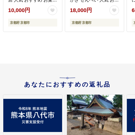
スイーツ クリーム 抹茶
すめ おいしい ギフト プ
10,000円
18,000円
6
お取り寄せ 通販 ギフト
レゼント グルメ 食べ比
プレゼント 贈答 ふるさ
べ 詰め合わせ セット お
京都府 京都市
京都府 京都市
と納税 ］
取り寄せ ふるさと納税
］
あなたにおすすめの返礼品