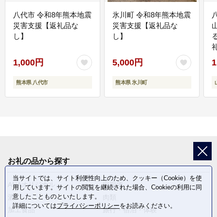
八代市 令和8年熊本地震
氷川町 令和8年熊本地震
災害支援【返礼品な
災害支援【返礼品な
し】
し】
1,000円
5,000円
1
熊本県 八代市
熊本県 氷川町
お礼の品から探す
当サイトでは、サイト利便性向上のため、クッキー（Cookie）を使
ANAオリジナル
定期便
用しています。サイトの閲覧を継続された場合、Cookieの利用に同
意したことものといたします。
酒
肉類
詳細については
プライバシーポリシー
をお読みください。
加工食品
旅行・宿泊・体験