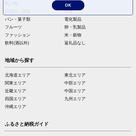
魚介類
麺類
OK
日用品・雑貨
野菜
パン・菓子類
電化製品
フルーツ
卵・乳製品
ファッション
米・穀物
飲料(酒以外)
返礼品なし
地域から探す
北海道エリア
東北エリア
関東エリア
中部エリア
近畿エリア
中国エリア
四国エリア
九州エリア
沖縄エリア
ふるさと納税ガイド