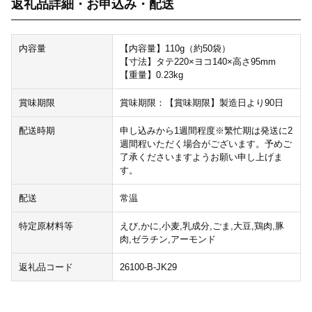
返礼品詳細・お申込み・配送
内容量
【内容量】110g（約50袋）
【寸法】タテ220×ヨコ140×高さ95mm
【重量】0.23kg
賞味期限
賞味期限：【賞味期限】製造日より90日
配送時期
申し込みから1週間程度※繁忙期は発送に2
週間程いただく場合がございます。予めご
了承くださいますようお願い申し上げま
す。
配送
常温
特定原材料等
えび,かに,小麦,乳成分,ごま,大豆,鶏肉,豚
肉,ゼラチン,アーモンド
返礼品コード
26100-B-JK29