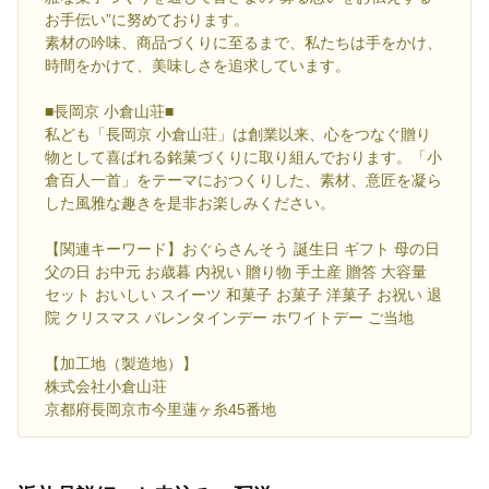
お手伝い”に努めております。
素材の吟味、商品づくりに至るまで、私たちは手をかけ、
時間をかけて、美味しさを追求しています。
■長岡京 小倉山荘■
私ども「長岡京 小倉山荘」は創業以来、心をつなぐ贈り
物として喜ばれる銘菓づくりに取り組んでおります。「小
倉百人一首」をテーマにおつくりした、素材、意匠を凝ら
した風雅な趣きを是非お楽しみください。
【関連キーワード】おぐらさんそう 誕生日 ギフト 母の日
父の日 お中元 お歳暮 内祝い 贈り物 手土産 贈答 大容量
セット おいしい スイーツ 和菓子 お菓子 洋菓子 お祝い 退
院 クリスマス バレンタインデー ホワイトデー ご当地
【加工地（製造地）】
株式会社小倉山荘
京都府長岡京市今里蓮ヶ糸45番地