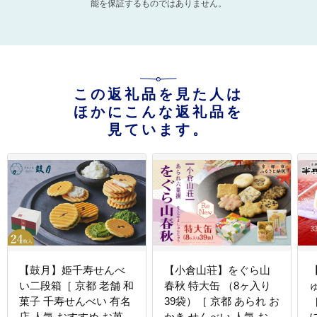
能を保証するものではありません。
この返礼品を見た人は
ほかにこんな返礼品を
見ています。
【鼓月】姫千寿せんべ
【小倉山荘】をぐら山
い二段箱［ 京都 老舗 和
春秋 特大缶 （8ヶ入り
菓子 千寿せんべい 有名
39袋）［ 京都 あられ お
店 人気 おすすめ お菓子
かき せんべい 人気 おす