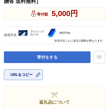
贈答 送料無料］
5,000円
寄付額
クレジット
ANA Pay
カード
決済方法
決済方法ごとに決済上限額が異なります。
寄付をする
URLをコピー
お気に入
返礼品について