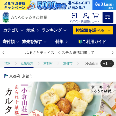
ログイン
新規登録
カート
カテゴリ
地域
ランキング
控除額を調べる
寄付額
旅先を探す
特集
ご利用ガイド
「ふるさとチョイス」システム連携に関して
+1
TOP
近畿地方
京都府
京都市
【小倉山荘】カルタ百人一
TOP
パン・菓子類
和菓子
せんべい・おかき
【小倉山
京都府
京都市