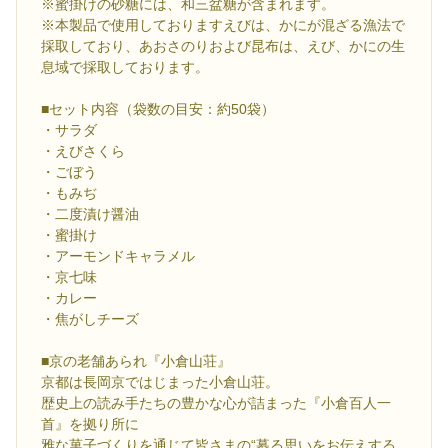
※蜜掛けの砂糖には、和三盆糖が含まれます。
※本製品で使用しておりますえびは、かにが混ざる漁法で
採取しており、あおさのりおよび昆布は、えび、かにの生
息域で採取しております。
■セット内容（袋数の目安：約50袋）
・サラダ
・えびさくら
・ごぼう
・もみぢ
・二度漬け醤油
・蜜掛け
・アーモンドキャラメル
・京七味
・カレー
・焦がしチーズ
■京の老舗あられ『小倉山荘』
京都は長岡京ではじまった小倉山荘。
歴史上の読み手たちの豊かな心が詰まった『小倉百人一
首』を拠り所に
雅な菓子づくりを通じて皆さまの“募る思いをお伝えする