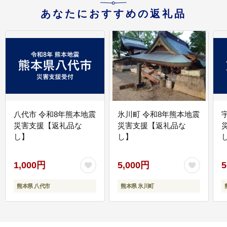
あなたにおすすめの返礼品
八代市 令和8年熊本地震
氷川町 令和8年熊本地震
災害支援【返礼品な
災害支援【返礼品な
し】
し】
し
1,000円
5,000円
5
熊本県 八代市
熊本県 氷川町