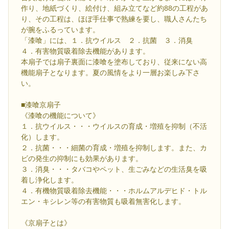
作り、地紙づくり、絵付け、組み立てなど約88の工程があ
り、その工程は、ほぼ手仕事で熟練を要し、職人さんたち
が腕をふるっています。
「漆喰」には、１．抗ウイルス ２．抗菌 ３．消臭
４．有害物質吸着除去機能があります。
本扇子では扇子裏面に漆喰を塗布しており、従来にない高
機能扇子となります。夏の風情をより一層お楽しみ下さ
い。
■漆喰京扇子
《漆喰の機能について》
１．抗ウイルス・・・ウイルスの育成・増殖を抑制（不活
化）します。
２．抗菌・・・細菌の育成・増殖を抑制します。また、カ
ビの発生の抑制にも効果があります。
３．消臭・・・タバコやペット、生ごみなどの生活臭を吸
着し浄化します。
４．有機物質吸着除去機能・・・ホルムアルデヒド・トル
エン・キシレン等の有害物質も吸着無害化します。
《京扇子とは》