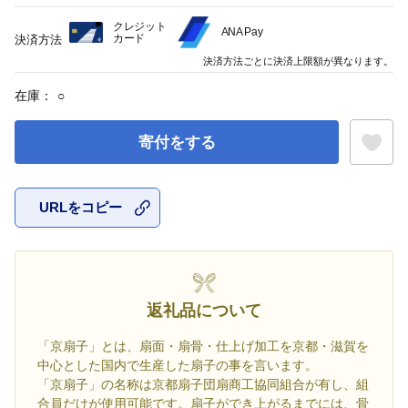
クレジット
ANA Pay
カード
決済方法
決済方法ごとに決済上限額が異なります。
在庫：
○
寄付をする
URLをコピー
お気に入
返礼品について
「京扇子」とは、扇面・扇骨・仕上げ加工を京都・滋賀を
中心とした国内で生産した扇子の事を言います。
「京扇子」の名称は京都扇子団扇商工協同組合が有し、組
合員だけが使用可能です。扇子ができ上がるまでには、骨