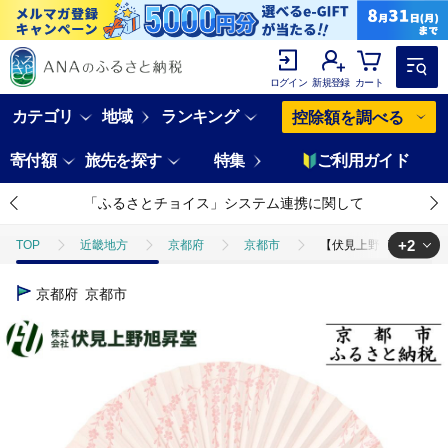
ログイン
新規登録
カート
カテゴリ
地域
ランキング
控除額を調べる
寄付額
旅先を探す
特集
ご利用ガイド
「ふるさとチョイス」システム連携に関して
+2
TOP
近畿地方
京都府
京都市
【伏見上野旭昇堂】漆喰京
TOP
日用品・雑貨
伝統工芸品
【伏見上野旭昇堂】漆喰京扇子(
京都府
京都市
TOP
ファッション
小物
【伏見上野旭昇堂】漆喰京扇子(桜)｜京