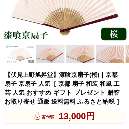
【伏見上野旭昇堂】漆喰京扇子(桜)｜京都
扇子 京扇子 人気［ 京都 扇子 和装 和風 工
芸 人気 おすすめ ギフト プレゼント 贈答
お取り寄せ 通販 送料無料 ふるさと納税 ］
13,000円
寄付額