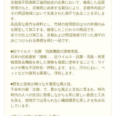
京都扇子団扇商工協同組合の企業において、徹底した品質
管理のもと、京都府に由来する製法により、京都市内及び
その周辺地域において生産された扇子であることを示しま
す。
高品質な真竹を材料とし、竹材の使用部分はその外側のみ
を限定して加工する、徹底したこだわりの商品です。
全ての仕上げ加工を、京都および周辺地域で行った扇子の
みにつけられる商標を得た一品です。
■抗ウイルス・抗菌 消臭機能の漆喰塗装。
日本の伝統素材「漆喰」。抗ウイルス・抗菌・消臭・有害
物質除去機能を有した漆喰を扇面に塗布することで、ウイ
ルスや菌を不活性化・抑制します。また、汗のにおい、ペ
ットなどの臭気も吸着し、浄化します。
■歴史と技術が織りなす優美な職人技。
千余年の都「京都」で、豊かな風土と文化に育まれ、時代
時代の人々の生活に密着しながらも常に新しい創意と工夫
を加え、他地方では見られない繊細優美な美しさを生み出
しています。