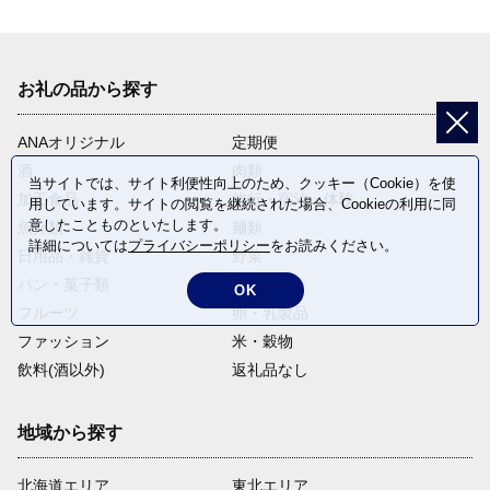
お礼の品から探す
ANAオリジナル
定期便
酒
肉類
当サイトでは、サイト利便性向上のため、クッキー（Cookie）を使
加工食品
旅行・宿泊・体験
用しています。サイトの閲覧を継続された場合、Cookieの利用に同
意したことものといたします。
魚介類
麺類
詳細については
プライバシーポリシー
をお読みください。
日用品・雑貨
野菜
パン・菓子類
電化製品
OK
フルーツ
卵・乳製品
ファッション
米・穀物
飲料(酒以外)
返礼品なし
地域から探す
北海道エリア
東北エリア