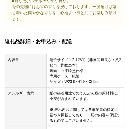
■扇ぐたび広がる爽やかな香り。
骨の先端にはお香の香りを浸けております。一度扇げば落
ち着いた爽やかな香りを、心地よい風と共にお楽しみ頂け
ます。
返礼品詳細・お申込み・配送
内容量
扇子サイズ：7寸25間（非展開時長さ：約2
1cm 骨数25本）
裏面：白漆喰塗仕様
専用ケース：紙製
サイズ：W23.9×H1.8×D3.9cm
アレルギー表示
紙の接着用途でのでんぷん糊の原材料に、
小麦が含まれています。
※ 表示内容に関しては各事業者の指定に
基づき掲載しており、一切の内容を保証す
るものではございません。