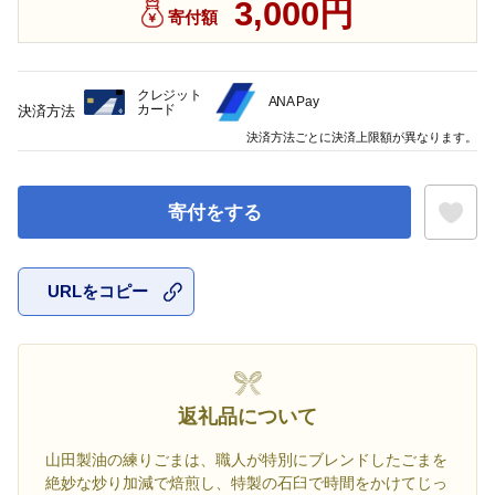
3,000円
寄付額
クレジット
ANA Pay
カード
決済方法
決済方法ごとに決済上限額が異なります。
寄付をする
URLをコピー
お気に入
返礼品について
山田製油の練りごまは、職人が特別にブレンドしたごまを
絶妙な炒り加減で焙煎し、特製の石臼で時間をかけてじっ