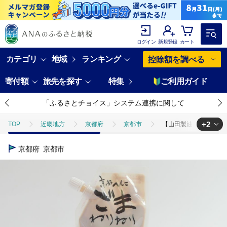
ログイン
新規登録
カート
カテゴリ
地域
ランキング
控除額を調べる
寄付額
旅先を探す
特集
ご利用ガイド
「ふるさとチョイス」システム連携に関して
+2
TOP
近畿地方
京都府
京都市
【山田製油】ねりごま（白
TOP
加工食品
調味料
【山田製油】ねりごま（白）［ 京都 京
京都府
京都市
TOP
加工食品
調味料
ほかの調味料
【山田製油】ねり