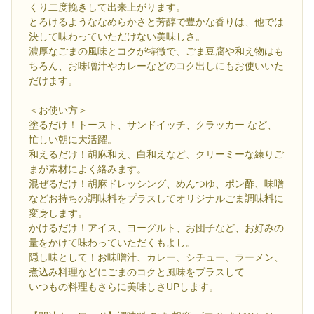
くり二度挽きして出来上がります。
とろけるようななめらかさと芳醇で豊かな香りは、他では
決して味わっていただけない美味しさ。
濃厚なごまの風味とコクが特徴で、ごま豆腐や和え物はも
ちろん、お味噌汁やカレーなどのコク出しにもお使いいた
だけます。
＜お使い方＞
塗るだけ！トースト、サンドイッチ、クラッカー など、
忙しい朝に大活躍。
和えるだけ！胡麻和え、白和えなど、クリーミーな練りご
まが素材によく絡みます。
混ぜるだけ！胡麻ドレッシング、めんつゆ、ポン酢、味噌
などお持ちの調味料をプラスしてオリジナルごま調味料に
変身します。
かけるだけ！アイス、ヨーグルト、お団子など、お好みの
量をかけて味わっていただくもよし。
隠し味として！お味噌汁、カレー、シチュー、ラーメン、
煮込み料理などにごまのコクと風味をプラスして
いつもの料理もさらに美味しさUPします。