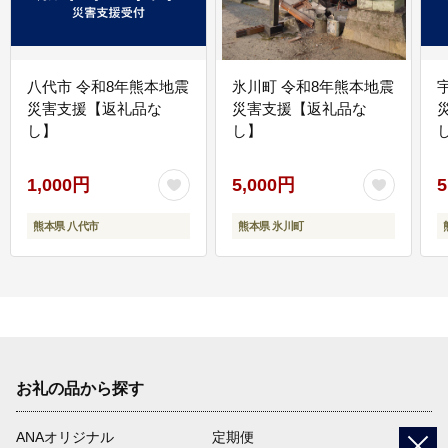
八代市 令和8年熊本地震
氷川町 令和8年熊本地震
災害支援【返礼品な
災害支援【返礼品な
し】
し】
し
1,000円
5,000円
5
熊本県 八代市
熊本県 氷川町
お礼の品から探す
ANAオリジナル
定期便