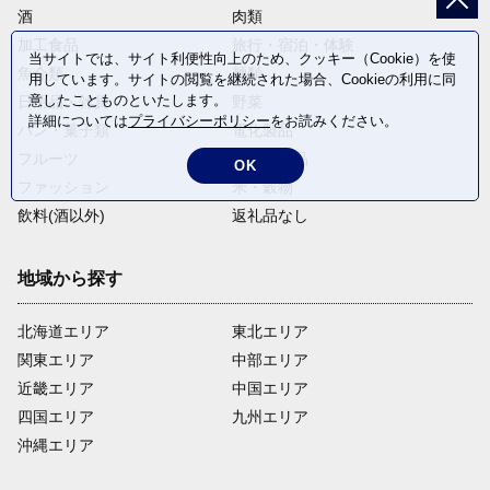
酒
肉類
加工食品
旅行・宿泊・体験
当サイトでは、サイト利便性向上のため、クッキー（Cookie）を使
魚介類
麺類
用しています。サイトの閲覧を継続された場合、Cookieの利用に同
意したことものといたします。
日用品・雑貨
野菜
詳細については
プライバシーポリシー
をお読みください。
パン・菓子類
電化製品
フルーツ
卵・乳製品
OK
ファッション
米・穀物
飲料(酒以外)
返礼品なし
地域から探す
北海道エリア
東北エリア
関東エリア
中部エリア
近畿エリア
中国エリア
四国エリア
九州エリア
沖縄エリア