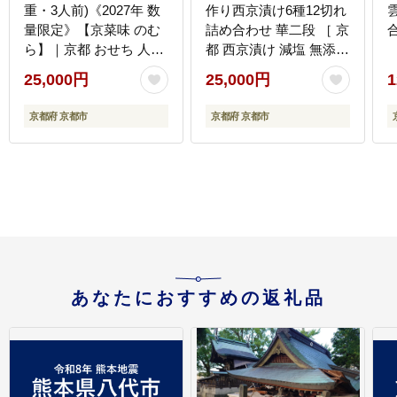
重・3人前)《2027年 数
作り西京漬け6種12切れ
量限定》【京菜味 のむ
詰め合わせ 華二段 ［ 京
ら】｜京都 おせち 人気
都 西京漬け 減塩 無添加
和風 正月［ 京都 おせち
魚 簡単 便利 人気 おす
25,000円
25,000円
1
おせち料理 お節 京料理
すめ お取り寄せ 通販 送
人気 おすすめ 2027 正
料無料 ふるさと納税 ］
京都府 京都市
京都府 京都市
月 お祝い グルメ ギフト
ご自宅用 冷凍 お取り寄
せ 通販 送料無料 ふるさ
と納税 ］
あなたにおすすめの返礼品