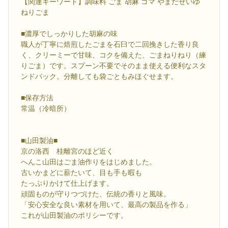
【関連キーワード】調味料 ごま 胡麻 ゴマ やまだせいゆ
ねりごま
■濃厚でしっかりした胡麻の味
職人が丁寧に焙煎したごまを石臼で二回挽きした香り良
く、クリーミーで甘味、コクを備えた、ごまねりねり（練
りごま）です。スプーン不要でそのまま使える便利なスタ
ンドパック。分離しても袋ごともみほぐせます。
■保存方法
常温（冷暗所）
■山田製油■
京の洛西 桂離宮のほど近く
へんこ山田はごま油作りをはじめました。
古いかまどに薪たいて、目も手も暇も
たっぷりかけて仕上げます。
頑固ものが守りつづけた、伝統の香りと風味。
「安心安全な良い素材を用いて、最高の製品を作る」
これが山田製油のポリシーです。