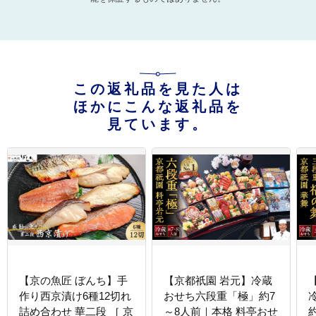
この返礼品を見た人は
ほかにこんな返礼品を
見ています。
【京の魚匠 ぼんち】手
【京都祇園 岩元】冷蔵
作り西京漬け6種12切れ
おせち六段重「極」約7
詰め合わせ 華二段 ［ 京
～8人前｜本格 料亭おせ