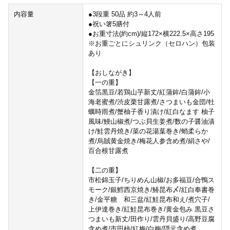
内容量
●3段重 50品 約3～4人前
●祝い箸5膳付
●お重寸法(約cm)/縦172×横222.5×高さ195
※お重ごとにシュリンク（セロハン）包装
あり
【おしながき】
【一の重】
金箔黒豆/若鶏山芋新丈/紅蒲鉾/白蒲鉾/小
海老蜜煮/渋皮栗甘露煮/さつまいも金団/牡
蠣時雨煮/蟹柚子香り漬け/紅白なます 柚子
風味/鰻山椒煮/つぶ貝生姜煮/数の子醤油漬
け/鮭雲丹焼き/菜の花湯葉巻き/蛸柔らか
煮/烏賊黄金焼き/梅花人参含め煮/絹さや/
百合根甘露煮
【二の重】
市松錦玉子/ちりめん山椒/お多福豆/合鴨ス
モーク/銀鱈西京焼き/鰆昆布〆/紅白奉書巻
き/金平糖 和三盆/紅鮭昆布和え/煮穴子/
上伊達巻き/紅鮭昆布巻き/黄金包み 黒豆さ
つまいも新丈/田作り/雲丹貝盛り/高野豆腐
含め煮/市田柿/紅梅/白梅/隠元含め煮