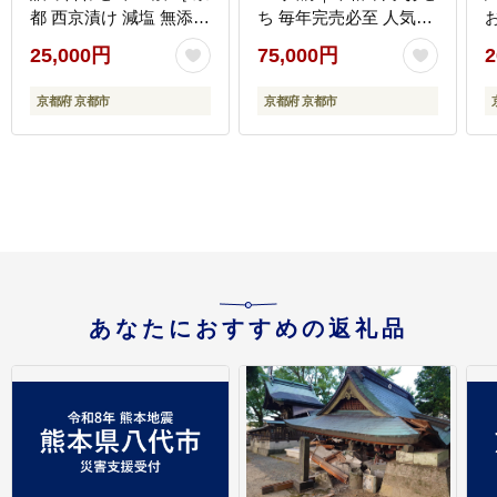
都 西京漬け 減塩 無添加
ち 毎年完売必至 人気［
魚 簡単 便利 人気 おす
京都 祇園 老舗 料亭 完
25,000円
75,000円
2
すめ お取り寄せ 通販 送
売必至の大人気おせち
6
料無料 ふるさと納税 ］
おすすめ 六段重 7人 8人
京都府 京都市
京都府 京都市
2027 正月 お祝い おせ
グ
ち お節 京おせち 京料理
グルメ お取り寄せ 通販
送料無料 ふるさと納税
］
あなたにおすすめの返礼品