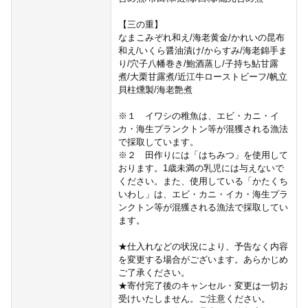
【三の重】
なまこみぞれ和え/海老黄金/かれいの昆布
和え/いくら醤油漬け/からすみ/海老錦手ま
り/穴子八幡巻き/鮑酒蒸し/子持ち鮎甘露
煮/大栗甘露煮/近江牛ローストビーフ/帆立
貝柱燻製/海老艶煮
※１ イワシの稚魚は、エビ・カニ・イ
カ・海生プランクトン等が混獲される漁法
で採取しています。
※２ 田作りには「はちみつ」を使用して
おります。1歳未満の乳児には与えないで
ください。また、使用している「かたくち
いわし」は、エビ・カニ・イカ・海生プラ
ンクトン等が混獲される漁法で採取してい
ます。
★仕入れなどの状況により、予告なく内容
を変更する場合がございます。あらかじめ
ご了承ください。
★寄付完了後のキャンセル・変更は一切お
受けいたしません。ご注意ください。