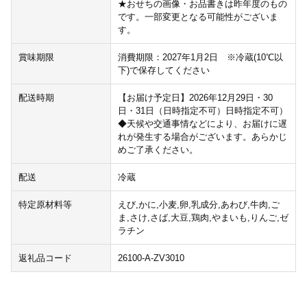
★おせちの画像・お品書きは昨年度のもの
です。一部変更となる可能性がございま
す。
賞味期限
消費期限：2027年1月2日 ※冷蔵(10℃以
下)で保存してください
配送時期
【お届け予定日】2026年12月29日・30
日・31日（日時指定不可）日時指定不可）
◆天候や交通事情などにより、お届けに遅
れが発生する場合がございます。あらかじ
めご了承ください。
配送
冷蔵
特定原材料等
えび,かに,小麦,卵,乳成分,あわび,牛肉,ご
ま,さけ,さば,大豆,鶏肉,やまいも,りんご,ゼ
ラチン
返礼品コード
26100-A-ZV3010