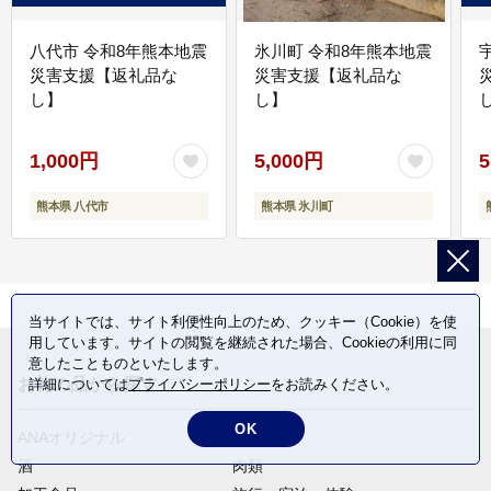
八代市 令和8年熊本地震
氷川町 令和8年熊本地震
災害支援【返礼品な
災害支援【返礼品な
し】
し】
し
1,000円
5,000円
5
熊本県 八代市
熊本県 氷川町
当サイトでは、サイト利便性向上のため、クッキー（Cookie）を使
用しています。サイトの閲覧を継続された場合、Cookieの利用に同
意したことものといたします。
お礼の品から探す
詳細については
プライバシーポリシー
をお読みください。
OK
ANAオリジナル
定期便
酒
肉類