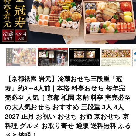
【京都祇園 岩元】冷蔵おせち三段重「冠
寿」約3～4人前｜本格 料亭おせち 毎年完
売必至 人気［ 京都 祇園 老舗 料亭 完売必至
の大人気おせち おすすめ 三段重 3人 4人
2027 正月 お祝い おせち お節 京おせち 京
料理 グルメ お取り寄せ 通販 送料無料 ふる
さと納税 ］