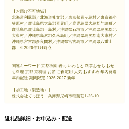
【お届け不可地域】
北海道利尻郡／北海道礼文郡／東京都青ヶ島村／東京都小
笠原村／鹿児島県大島郡喜界町／鹿児島県大島郡与論町／
鹿児島県鹿児島郡十島村／沖縄県石垣市／沖縄県島尻郡北
大東村／沖縄県島尻郡久米島町／沖縄県島尻郡南大東村／
沖縄県宮古郡多良間村／沖縄県宮古島市／沖縄県八重山
郡 ※2026年1月時点
関連キーワード:京都祇園 岩元 いわもと 料亭おせち おせ
ち料理 京都 京料理 お節 ご自宅用 人気 おすすめ 年内発送
年内配送 期間限定 2026 2027 新年
【加工地（製造地）】
株式会社てっぽう 兵庫県尼崎市稲葉荘1-26-10
返礼品詳細・お申込み・配送