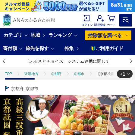
ログイン
新規登録
カート
カテゴリ
地域
ランキング
控除額を調べる
寄付額
旅先を探す
特集
ご利用ガイド
「ふるさとチョイス」システム連携に関して
+1
TOP
近畿地方
京都府
京都市
【京都祇園 岩元】冷蔵お
TOP
加工食品
おせち
【京都祇園 岩元】冷蔵おせち三段重「冠寿
京都府
京都市