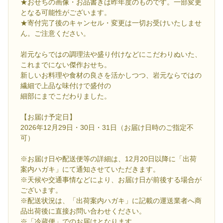
★おせちの画像・お品書きは昨年度のものです。一部変更
となる可能性がございます。
★寄付完了後のキャンセル・変更は一切お受けいたしませ
ん。ご注意ください。
岩元ならではの調理法や盛り付けなどにこだわりぬいた、
これまでにない傑作おせち。
新しいお料理や食材の良さを活かしつつ、岩元ならではの
繊細で上品な味付けで盛付の
細部にまでこだわりました。
【お届け予定日】
2026年12月29日・30日・31日（お届け日時のご指定不
可）
※お届け日や配送便等の詳細は、12月20日以降に「出荷
案内ハガキ」にて通知させていただきます。
※天候や交通事情などにより、お届け日が前後する場合が
ございます。
※配送状況は、「出荷案内ハガキ」に記載の運送業者へ商
品出荷後に直接お問い合わせください。
※「冷蔵便」でのお届けとなります。