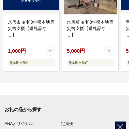
八代市 令和8年熊本地震
氷川町 令和8年熊本地震
災害支援【返礼品な
災害支援【返礼品な
し】
し】
し
1,000円
5,000円
5
熊本県 八代市
熊本県 氷川町
お礼の品から探す
ANAオリジナル
定期便