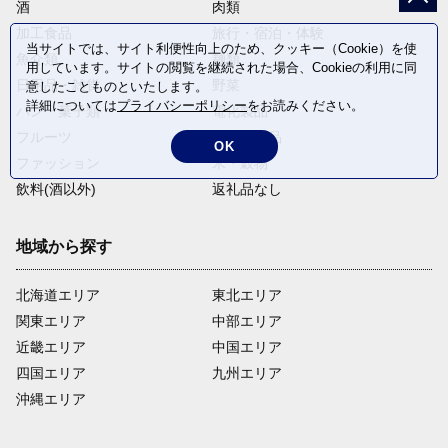
酒
肉類
加工食品
旅行・宿泊・体験
当サイトでは、サイト利便性向上のため、クッキー（Cookie）を使
魚介類
麺類
用しています。サイトの閲覧を継続された場合、Cookieの利用に同
日用品・雑貨
野菜
意したことものといたします。
詳細については
プライバシーポリシー
をお読みください。
パン・菓子類
電化製品
フルーツ
卵・乳製品
OK
ファッション
米・穀物
飲料(酒以外)
返礼品なし
地域から探す
北海道エリア
東北エリア
関東エリア
中部エリア
近畿エリア
中国エリア
四国エリア
九州エリア
沖縄エリア