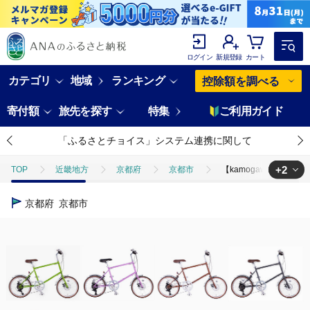
ログイン
新規登録
カート
カテゴリ
地域
ランキング
控除額を調べる
寄付額
旅先を探す
特集
ご利用ガイド
「ふるさとチョイス」システム連携に関して
+2
TOP
近畿地方
京都府
京都市
【kamogawabike
TOP
旅行・宿泊・体験
体験チケット
その他体験チケット
京都府
京都市
TOP
日用品・雑貨
スポーツ用品
【kamogawabike】