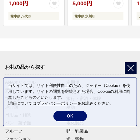
1,000円
5,000円
1
熊本県 八代市
熊本県 氷川町
お礼の品から探す
ANAオリジナル
定期便
当サイトでは、サイト利便性向上のため、クッキー（Cookie）を使
酒
肉類
用しています。サイトの閲覧を継続された場合、Cookieの利用に同
意したことものといたします。
加工食品
旅行・宿泊・体験
詳細については
プライバシーポリシー
をお読みください。
魚介類
麺類
日用品・雑貨
野菜
OK
パン・菓子類
電化製品
フルーツ
卵・乳製品
ファッション
米・穀物