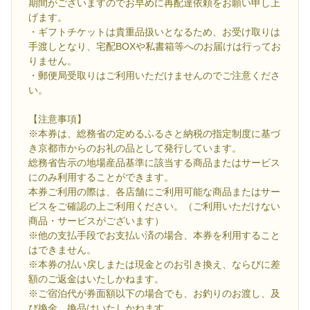
期間がございますのでお早めに再配達依頼をお願い申し上
げます。
・ギフトチケットは貴重品扱いとなるため、お受け取りは
手渡しとなり、宅配BOXや私書箱等へのお届けは行ってお
りません。
・郵便局受取りはご利用いただけませんのでご注意くださ
い。
【注意事項】
※本券は、総務省の定めるふるさと納税の指定制度に基づ
き京都市からのお礼の品として発行しています。
総務省告示の地場産品基準に該当する商品またはサービス
にのみ利用することができます。
本券ご利用の際は、各店舗にご利用可能な商品またはサー
ビスをご確認の上ご利用ください。（ご利用いただけない
商品・サービスがございます）
※他の支払手段でお支払い済の場合、本券を利用すること
はできません。
※本券の払い戻しまたは現金とのお引き換え、ならびに差
額のご返金はいたしかねます。
※ご宿泊代が券面額以下の場合でも、お釣りのお渡し、及
び換金、換品はいたしかねます。