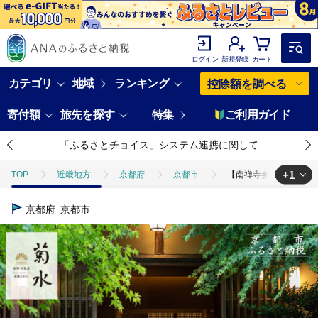
ログイン
新規登録
カート
カテゴリ
地域
ランキング
控除額を調べる
寄付額
旅先を探す
特集
ご利用ガイド
「ふるさとチョイス」システム連携に関して
+1
TOP
近畿地方
京都府
京都市
【南禅寺参道 菊水】ホテ
TOP
旅行・宿泊・体験
宿泊券
【南禅寺参道 菊水】ホテルギフ
京都府
京都市