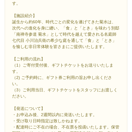
す。
【施設紹介】
誕生から約60年、時代ごとの変化を遂げてきた菊水は、
次代への進化を身に纏い、「食」と「とき」を味わう別邸
「南禅寺参道 菊水」として時代を越えて愛される名庭師
七代目 小川治兵衛の希少な庭を通して「食」と「とき」
を愉しむ非日常体験を皆さまにご提供いたします。
【ご利用の流れ】
（1）ご寄付受付後、ギフトチケットをお送りいたしま
す。
（2) ご予約時に、ギフト券ご利用の旨お申し出くださ
い。
（3）ご利用当日、ギフトチケットをスタッフにお渡しく
ださい。
【発送について】
・お申込み後、2週間以内に発送いたします。
・受け取り日時指定は致しかねます。
・配達時にご不在の場合、不在票を投函いたします。保管