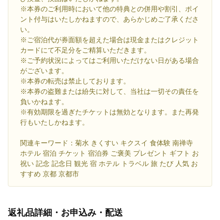
※本券のご利用時において他の特典との併用や割引、ポイ
ント付与はいたしかねますので、あらかじめご了承くださ
い。
※ご宿泊代が券面額を超えた場合は現金またはクレジット
カードにて不足分をご精算いただきます。
※ご予約状況によってはご利用いただけない日がある場合
がございます。
※本券の転売は禁止しております。
※本券の盗難または紛失に対して、当社は一切その責任を
負いかねます。
※有効期限を過ぎたチケットは無効となります。また再発
行もいたしかねます。
関連キーワード：菊水 きくすい キクスイ 食体験 南禅寺
ホテル 宿泊 チケット 宿泊券 ご褒美 プレゼント ギフト お
祝い 記念 記念日 観光 宿 ホテル トラベル 旅 たび 人気 お
すすめ 京都 京都市
返礼品詳細・お申込み・配送