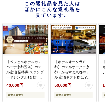
この返礼品を見た人は
ほかにこんな返礼品を
見ています。
【ベッセルホテルカン
【ホテルオークラ京
パーナ京都五条】ホテ
都】ホテルオークラ京
ル宿泊 招待券(スタンダ
都・からすま京都ホテ
ードシングル1名様) ［
ル 宿泊ギフト券 1万5千
京都 好立地 好アクセス
円分（ホテルの宿泊、
40,000円
50,000円
1
人気の和洋朝食ビュッ
レストラン等で使用
フェ ホテル 宿泊券 人気
可）［ 京都 ヨーロピア
京都府 京都市
京都府 京都市
おすすめ ホテル 宿泊 旅
ンテイスト クラシック
行 観光 グルメ ふるさと
東山の眺望 ホテル 宿泊