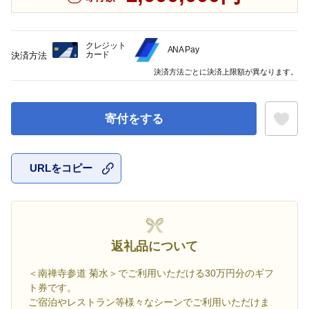
クレジット
ANA Pay
カード
決済方法
決済方法ごとに決済上限額が異なります。
寄付をする
URLをコピー
お気に入
返礼品について
＜南禅寺参道 菊水＞でご利用いただける30万円分のギフ
ト券です。
ご宿泊やレストラン等様々なシーンでご利用いただけま