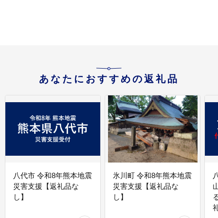
納税 ］
ギフト券 割引券 割引 チ
ケット 宿泊券 人気 おす
すめ ホテル 宿泊 旅行
観光 グルメ ふるさと納
税 ］
あなたにおすすめの返礼品
八代市 令和8年熊本地震
氷川町 令和8年熊本地震
災害支援【返礼品な
災害支援【返礼品な
し】
し】