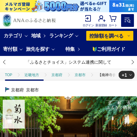
ログイン
新規登録
カート
カテゴリ
地域
ランキング
控除額を調べる
寄付額
旅先を探す
特集
ご利用ガイド
「ふるさとチョイス」システム連携に関して
+1
TOP
近畿地方
京都府
京都市
【南禅寺参道 菊水】ホテ
TOP
旅行・宿泊・体験
宿泊券
【南禅寺参道 菊水】ホテルギフ
京都府
京都市