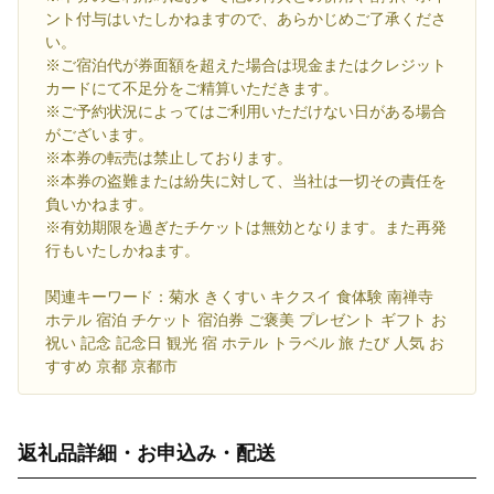
ント付与はいたしかねますので、あらかじめご了承くださ
い。
※ご宿泊代が券面額を超えた場合は現金またはクレジット
カードにて不足分をご精算いただきます。
※ご予約状況によってはご利用いただけない日がある場合
がございます。
※本券の転売は禁止しております。
※本券の盗難または紛失に対して、当社は一切その責任を
負いかねます。
※有効期限を過ぎたチケットは無効となります。また再発
行もいたしかねます。
関連キーワード：菊水 きくすい キクスイ 食体験 南禅寺
ホテル 宿泊 チケット 宿泊券 ご褒美 プレゼント ギフト お
祝い 記念 記念日 観光 宿 ホテル トラベル 旅 たび 人気 お
すすめ 京都 京都市
返礼品詳細・お申込み・配送