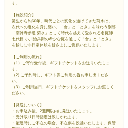
す。
【施設紹介】
誕生から約60年、時代ごとの変化を遂げてきた菊水は、
次代への進化を身に纏い、「食」と「とき」を味わう別邸
「南禅寺参道 菊水」として時代を越えて愛される名庭師
七代目 小川治兵衛の希少な庭を通して「食」と「とき」
を愉しむ非日常体験を皆さまにご提供いたします。
【ご利用の流れ】
（1）ご寄付受付後、ギフトチケットをお送りいたしま
す。
（2) ご予約時に、ギフト券ご利用の旨お申し出くださ
い。
（3）ご利用当日、ギフトチケットをスタッフにお渡しく
ださい。
【発送について】
・お申込み後、2週間以内に発送いたします。
・受け取り日時指定は致しかねます。
・配達時にご不在の場合、不在票を投函いたします。保管