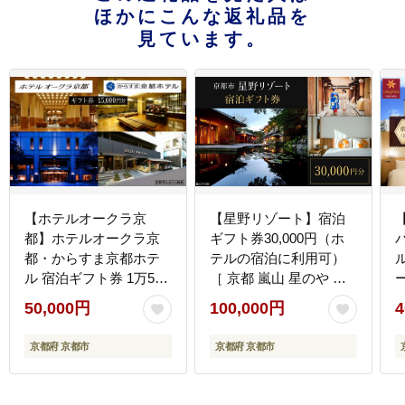
ほかにこんな返礼品を
見ています。
【ホテルオークラ京
【星野リゾート】宿泊
都】ホテルオークラ京
ギフト券30,000円（ホ
都・からすま京都ホテ
テルの宿泊に利用可）
ル 宿泊ギフト券 1万5千
［ 京都 嵐山 星のや 星
円分（ホテルの宿泊、
野 圧倒的非日常感 ホテ
50,000円
100,000円
4
レストラン等で使用
ル 宿泊 ギフト券 割引券
可）［ 京都 ヨーロピア
割引 チケット 宿泊券 人
京都府 京都市
京都府 京都市
ンテイスト クラシック
気 おすすめ ホテル 宿泊
東山の眺望 ホテル 宿泊
旅行 観光 グルメ ふるさ
ギフト券 割引券 割引 チ
と納税 ］