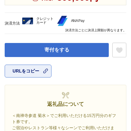
クレジット
ANA Pay
カード
決済方法
決済方法ごとに決済上限額が異なります。
寄付をする
URLをコピー
お気に入
返礼品について
＜南禅寺参道 菊水＞でご利用いただける15万円分のギフ
ト券です。
ご宿泊やレストラン等様々なシーンでご利用いただけま