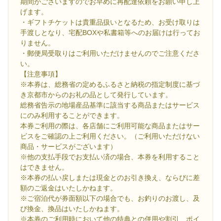
期間がございますのでお早めに再配達依頼をお願い申し上
げます。
・ギフトチケットは貴重品扱いとなるため、お受け取りは
手渡しとなり、宅配BOXや私書箱等へのお届けは行ってお
りません。
・郵便局受取りはご利用いただけませんのでご注意くださ
い。
【注意事項】
※本券は、総務省の定めるふるさと納税の指定制度に基づ
き京都市からのお礼の品として発行しています。
総務省告示の地場産品基準に該当する商品またはサービス
にのみ利用することができます。
本券ご利用の際は、各店舗にご利用可能な商品またはサー
ビスをご確認の上ご利用ください。（ご利用いただけない
商品・サービスがございます）
※他の支払手段でお支払い済の場合、本券を利用すること
はできません。
※本券の払い戻しまたは現金とのお引き換え、ならびに差
額のご返金はいたしかねます。
※ご宿泊代が券面額以下の場合でも、お釣りのお渡し、及
び換金、換品はいたしかねます。
※本券のご利用時において他の特典との併用や割引、ポイ