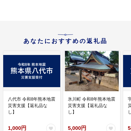
ケット 宿泊券 人気 おす
すめ ホテル 宿泊 旅行
観光 グルメ ふるさと納
税 ］
あなたにおすすめの返礼品
八代市 令和8年熊本地震
氷川町 令和8年熊本地震
災害支援【返礼品な
災害支援【返礼品な
し】
し】
し
1,000円
5,000円
5