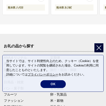
熊本県 八代市
熊本県 氷川町
お礼の品から探す
ANAオリジナル
定期便
当サイトでは、サイト利便性向上のため、クッキー（Cookie）を使
酒
肉類
用しています。サイトの閲覧を継続された場合、Cookieの利用に同
加工食品
旅行・宿泊・体験
意したことものといたします。
詳細については
プライバシーポリシー
をお読みください。
魚介類
麺類
日用品・雑貨
野菜
OK
パン・菓子類
電化製品
フルーツ
卵・乳製品
ファッション
米・穀物