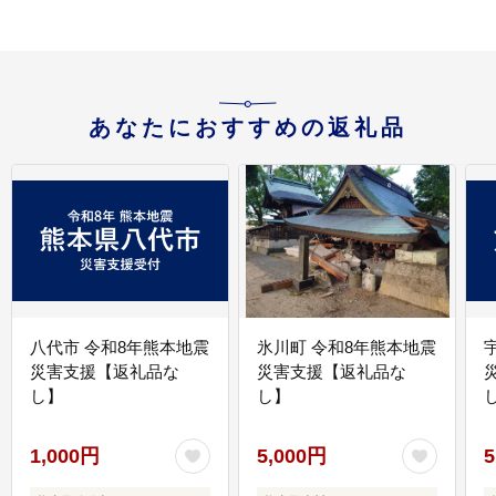
1
あなたにおすすめの返礼品
八代市 令和8年熊本地震
氷川町 令和8年熊本地震
災害支援【返礼品な
災害支援【返礼品な
し】
し】
し
1,000円
5,000円
5