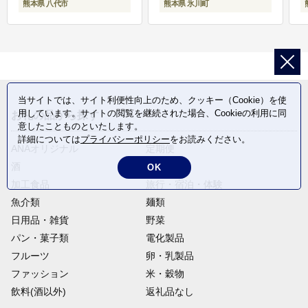
熊本県 八代市
熊本県 氷川町
当サイトでは、サイト利便性向上のため、クッキー（Cookie）を使
用しています。サイトの閲覧を継続された場合、Cookieの利用に同
お礼の品から探す
意したことものといたします。
詳細については
プライバシーポリシー
をお読みください。
ANAオリジナル
定期便
酒
肉類
OK
加工食品
旅行・宿泊・体験
魚介類
麺類
日用品・雑貨
野菜
パン・菓子類
電化製品
フルーツ
卵・乳製品
ファッション
米・穀物
飲料(酒以外)
返礼品なし