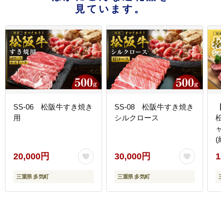
見ています。
SS-06 松阪牛すき焼き
SS-08 松阪牛すき焼き
用
シルクロース
(
20,000円
30,000円
1
三重県 多気町
三重県 多気町