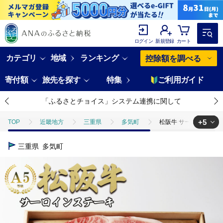
ログイン
新規登録
カート
カテゴリ
地域
ランキング
控除額を調べる
寄付額
旅先を探す
特集
ご利用ガイド
「ふるさとチョイス」システム連携に関して
+5
TOP
近畿地方
三重県
多気町
松阪牛 サーロインステーキ 
TOP
肉
松阪牛 サーロインステーキ 600g (200g×3枚) TKG-63
三重県
多気町
TOP
肉
牛肉
松阪牛 サーロインステーキ 600g (200g×3枚) 
TOP
肉
牛肉
松阪牛
松阪牛 サーロインステーキ 600g (
TOP
肉
牛肉
ステーキ(牛肉)
松阪牛 サーロインステーキ 6
TOP
肉
牛肉
焼肉(牛肉)
松阪牛 サーロインステーキ 600g