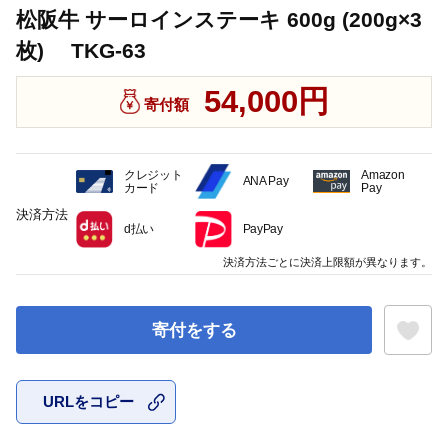
松阪牛 サーロインステーキ 600g (200g×3
枚) TKG-63
54,000円
寄付額
クレジット
Amazon
ANA Pay
カード
Pay
決済方法
d払い
PayPay
決済方法ごとに決済上限額が異なります。
寄付をする
URLをコピー
お気に入