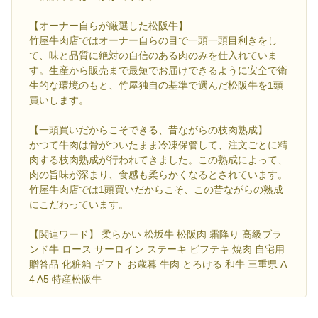
【オーナー自らが厳選した松阪牛】
竹屋牛肉店ではオーナー自らの目で一頭一頭目利きをし
て、味と品質に絶対の自信のある肉のみを仕入れていま
す。生産から販売まで最短でお届けできるように安全で衛
生的な環境のもと、竹屋独自の基準で選んだ松阪牛を1頭
買いします。
【一頭買いだからこそできる、昔ながらの枝肉熟成】
かつて牛肉は骨がついたまま冷凍保管して、注文ごとに精
肉する枝肉熟成が行われてきました。この熟成によって、
肉の旨味が深まり、食感も柔らかくなるとされています。
竹屋牛肉店では1頭買いだからこそ、この昔ながらの熟成
にこだわっています。
【関連ワード】 柔らかい 松坂牛 松阪肉 霜降り 高級ブラ
ンド牛 ロース サーロイン ステーキ ビフテキ 焼肉 自宅用
贈答品 化粧箱 ギフト お歳暮 牛肉 とろける 和牛 三重県 A
4 A5 特産松阪牛