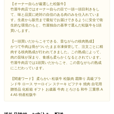
【オーナー自らが厳選した松阪牛】
竹屋牛肉店ではオーナー自らの目で一頭一頭目利きをし
て、味と品質に絶対の自信のある肉のみを仕入れていま
す。生産から販売まで最短でお届けできるように安全で衛
生的な環境のもと、竹屋独自の基準で選んだ松阪牛を1頭
買いします。
【一頭買いだからこそできる、昔ながらの枝肉熟成】
かつて牛肉は骨がついたまま冷凍保管して、注文ごとに精
肉する枝肉熟成が行われてきました。この熟成によって、
肉の旨味が深まり、食感も柔らかくなるとされています。
竹屋牛肉店では1頭買いだからこそ、この昔ながらの熟成
にこだわっています。
【関連ワード】 柔らかい 松坂牛 松阪肉 霜降り 高級ブラ
ンド牛 ロース サーロイン ステーキ ビフテキ 焼肉 自宅用
贈答品 化粧箱 ギフト お歳暮 牛肉 とろける 和牛 三重県 A
4 A5 特産松阪牛