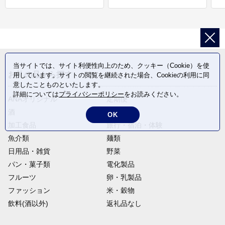
当サイトでは、サイト利便性向上のため、クッキー（Cookie）を使
お礼の品から探す
用しています。サイトの閲覧を継続された場合、Cookieの利用に同
意したことものといたします。
詳細については
プライバシーポリシー
をお読みください。
ANAオリジナル
定期便
酒
肉類
OK
加工食品
旅行・宿泊・体験
魚介類
麺類
日用品・雑貨
野菜
パン・菓子類
電化製品
フルーツ
卵・乳製品
ファッション
米・穀物
飲料(酒以外)
返礼品なし