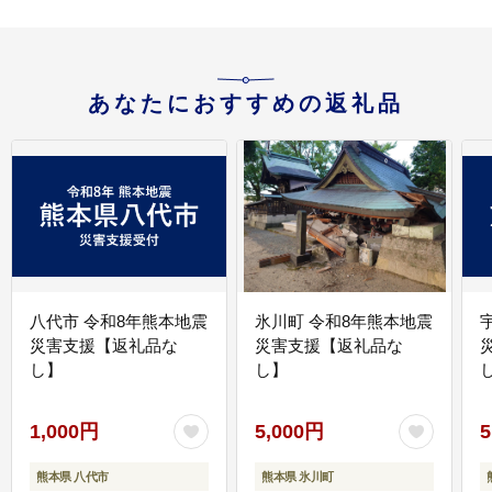
あなたにおすすめの返礼品
八代市 令和8年熊本地震
氷川町 令和8年熊本地震
災害支援【返礼品な
災害支援【返礼品な
し】
し】
し
1,000円
5,000円
5
熊本県 八代市
熊本県 氷川町