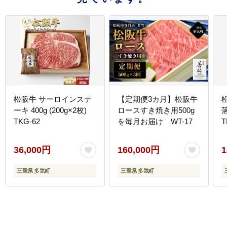
松阪牛 サーロインステ
【定期便3カ月】松阪牛
ーキ 400g (200g×2枚)
ロースすき焼き用500g
落
TKG-62
を毎月お届け WT-17
T
36,000円
160,000円
1
三重県 多気町
三重県 多気町