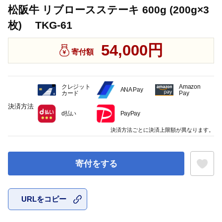
松阪牛 リブロースステーキ 600g (200g×3
枚) TKG-61
54,000円
寄付額
クレジット
Amazon
ANA Pay
カード
Pay
決済方法
d払い
PayPay
決済方法ごとに決済上限額が異なります。
寄付をする
URLをコピー
お気に入