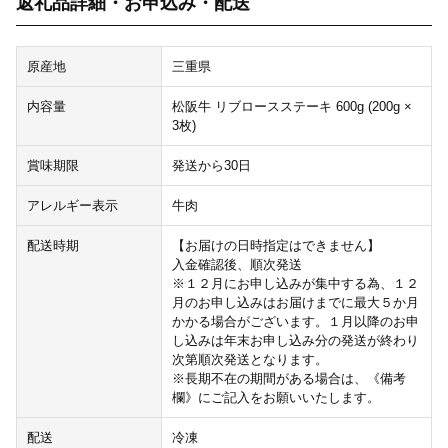
返礼品詳細・お申込み・配送
原産地
三重県
内容量
松阪牛 リブロースステーキ 600g (200g ×
3枚)
賞味期限
発送から30日
アレルギー表示
牛肉
配送時期
【お届けの日時指定はできません】
入金確認後、順次発送
※１２月にお申し込みが集中する為、１２
月のお申し込みはお届けまでに最大５か月
かかる場合がございます。１月以降のお申
し込みは年末お申し込み分の発送が終わり
次第順次発送となります。
※長期不在の期間がある場合は、《備考
欄》にご記入をお願いいたします。
配送
冷凍