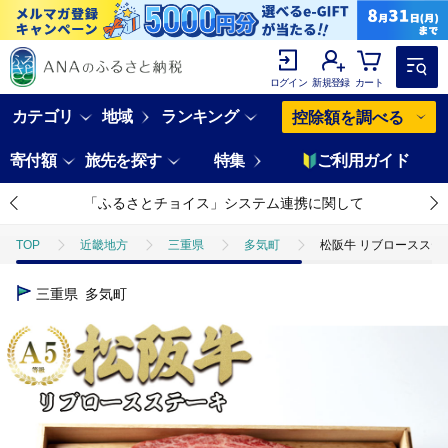
ログイン
新規登録
カート
カテゴリ
地域
ランキング
控除額を調べる
寄付額
旅先を探す
特集
ご利用ガイド
「ふるさとチョイス」システム連携に関して
TOP
近畿地方
三重県
多気町
松阪牛 リブロースステーキ 
三重県
多気町