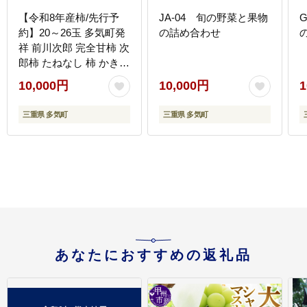
【令和8年産柿/先行予
JA-04 旬の野菜と果物
約】20～26玉 多気町発
の詰め合わせ
祥 前川次郎 完全甘柿 次
郎柿 たねなし 柿 かき
フルーツ 種なし 干し柿
10,000円
10,000円
1
先行 先行予約 三重県 多
気町 JA-02
三重県 多気町
三重県 多気町
あなたにおすすめの返礼品