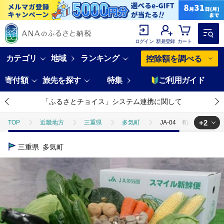
ログイン
新規登録
カート
カテゴリ
地域
ランキング
控除額を調べる
寄付額
旅先を探す
特集
ご利用ガイド
「ふるさとチョイス」システム連携に関して
+2
TOP
近畿地方
三重県
多気町
JA-04 旬の野菜と果
TOP
野菜
野菜セット
JA-04 旬の野菜と果物の詰め合わせ
三重県
多気町
TOP
フルーツ
フルーツセット
JA-04 旬の野菜と果物の