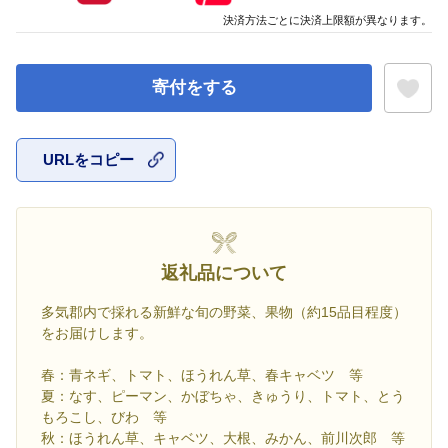
決済方法ごとに決済上限額が異なります。
寄付をする
URLをコピー
お気に入
返礼品について
多気郡内で採れる新鮮な旬の野菜、果物（約15品目程度）
をお届けします。
春：青ネギ、トマト、ほうれん草、春キャベツ 等
夏：なす、ピーマン、かぼちゃ、きゅうり、トマト、とう
もろこし、びわ 等
秋：ほうれん草、キャベツ、大根、みかん、前川次郎 等