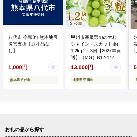
八代市 令和8年熊本地震
甲州市産厳選旬の大粒
災害支援【返礼品な
シャインマスカット 約
し】
1.2kg 2～3房【2027年発
送】（MG）B12-472
1,000円
13,000円
5
熊本県 八代市
山梨県 甲州市
お礼の品から探す