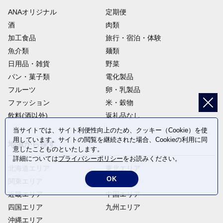
ANAオリジナル
定期便
酒
肉類
加工食品
旅行・宿泊・体験
魚介類
麺類
日用品・雑貨
野菜
パン・菓子類
電化製品
フルーツ
卵・乳製品
ファッション
米・穀物
飲料(酒以外)
返礼品なし
当サイトでは、サイト利便性向上のため、クッキー（Cookie）を使
用しています。サイトの閲覧を継続された場合、Cookieの利用に同
地域から探す
意したことものといたします。
詳細については
プライバシーポリシー
をお読みください。
北海道エリア
東北エリア
OK
関東エリア
中部エリア
近畿エリア
中国エリア
四国エリア
九州エリア
沖縄エリア