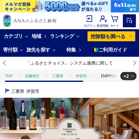
ログイン
新規登録
カート
カテゴリ
地域
ランキング
控除額を調べる
寄付額
旅先を探す
特集
ご利用ガイド
「ふるさとチョイス」システム連携に関して
+2
TOP
近畿地方
三重県
伊賀市
【NIPPONIA HOTEL
TOP
旅行・宿泊・体験
宿泊券
【NIPPONIA HOTEL 伊賀
三重県
伊賀市
TOP
旅行・宿泊・体験
体験チケット
その他体験チケット