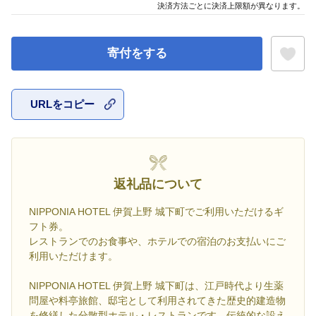
決済方法ごとに決済上限額が異なります。
寄付をする
URLをコピー
お気に入
返礼品について
NIPPONIA HOTEL 伊賀上野 城下町でご利用いただけるギ
フト券。
レストランでのお食事や、ホテルでの宿泊のお支払いにご
利用いただけます。
NIPPONIA HOTEL 伊賀上野 城下町は、江戸時代より生薬
問屋や料亭旅館、邸宅として利用されてきた歴史的建造物
を修繕した分散型ホテル・レストランです。伝統的な設え