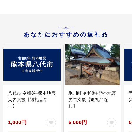
あなたにおすすめの返礼品
八代市 令和8年熊本地震
氷川町 令和8年熊本地震
災害支援【返礼品な
災害支援【返礼品な
し】
し】
し
1,000円
5,000円
5