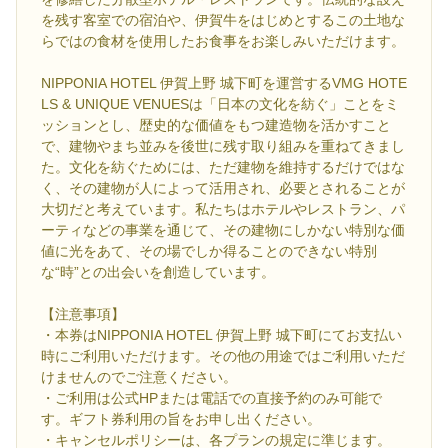
を残す客室での宿泊や、伊賀牛をはじめとするこの土地な
らではの食材を使用したお食事をお楽しみいただけます。
NIPPONIA HOTEL 伊賀上野 城下町を運営するVMG HOTE
LS & UNIQUE VENUESは「日本の文化を紡ぐ」ことをミ
ッションとし、歴史的な価値をもつ建造物を活かすこと
で、建物やまち並みを後世に残す取り組みを重ねてきまし
た。文化を紡ぐためには、ただ建物を維持するだけではな
く、その建物が人によって活用され、必要とされることが
大切だと考えています。私たちはホテルやレストラン、パ
ーティなどの事業を通じて、その建物にしかない特別な価
値に光をあて、その場でしか得ることのできない特別
な“時”との出会いを創造しています。
【注意事項】
・本券はNIPPONIA HOTEL 伊賀上野 城下町にてお支払い
時にご利用いただけます。その他の用途ではご利用いただ
けませんのでご注意ください。
・ご利用は公式HPまたは電話での直接予約のみ可能で
す。ギフト券利用の旨をお申し出ください。
・キャンセルポリシーは、各プランの規定に準じます。