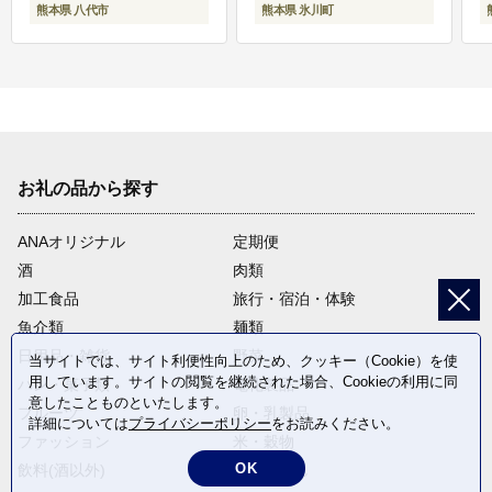
熊本県 八代市
熊本県 氷川町
お礼の品から探す
ANAオリジナル
定期便
酒
肉類
加工食品
旅行・宿泊・体験
魚介類
麺類
日用品・雑貨
野菜
当サイトでは、サイト利便性向上のため、クッキー（Cookie）を使
用しています。サイトの閲覧を継続された場合、Cookieの利用に同
パン・菓子類
電化製品
意したことものといたします。
フルーツ
卵・乳製品
詳細については
プライバシーポリシー
をお読みください。
ファッション
米・穀物
OK
飲料(酒以外)
返礼品なし