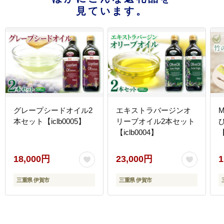
見ています。
グレープシードオイル2
エキストラバージンオ
本セット【iclb0005】
リーブオイル2本セット
【iclb0004】
【
18,000円
23,000円
1
三重県 伊賀市
三重県 伊賀市