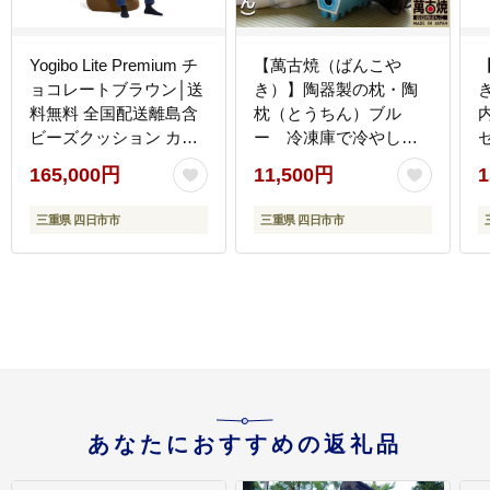
Yogibo Lite Premium チ
【萬古焼（ばんこや
ョコレートブラウン│送
き）】陶器製の枕・陶
料無料 全国配送離島含
枕（とうちん）ブル
ビーズクッション カバ
ー 冷凍庫で冷やして
ー 洗える（ヨギボー ラ
熱冷まし枕、マッサー
165,000円
11,500円
1
イト プレミアム）
ジに、夏のゴロ寝枕に
陶枕（愛称：トウチ
三重県 四日市市
三重県 四日市市
ン・カアチン） 小島
陶器
あなたにおすすめの返礼品