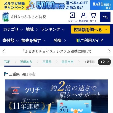
ログイン
新規登録
カート
カテゴリ
地域
ランキング
控除額を調べる
寄付額
旅先を探す
特集
ご利用ガイド
「ふるさとチョイス」システム連携に関して
+2
TOP
近畿地方
三重県
四日市市
＜定期便＞睡眠サポー
TOP
日用品・雑貨
＜定期便＞睡眠サポートサプリ、11年連続売り上げ
三重県
四日市市
TOP
日用品・雑貨
ほかの雑貨・日用品
＜定期便＞睡眠サポー