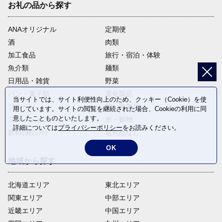
お礼の品から探す
ANAオリジナル
定期便
酒
肉類
加工食品
旅行・宿泊・体験
魚介類
麺類
日用品・雑貨
野菜
パン・菓子類
電化製品
当サイトでは、サイト利便性向上のため、クッキー（Cookie）を使
フルーツ
卵・乳製品
用しています。サイトの閲覧を継続された場合、Cookieの利用に同
意したことものといたします。
ファッション
米・穀物
詳細については
プライバシーポリシー
をお読みください。
飲料(酒以外)
返礼品なし
OK
地域から探す
北海道エリア
東北エリア
関東エリア
中部エリア
近畿エリア
中国エリア