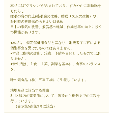
本品には”グリシン”が含まれており、すみやかに深睡眠を
もたらし
睡眠の質の向上(熟眠感の改善、睡眠リズムの改善）や、
起床時の爽快感のあるよい目覚め
日中の眠気の改善、疲労感の軽減、作業効率の向上に役立
つ機能があります。
●本品は、特定保健用食品と異なり、消費者庁長官による
個別審査を受けたものではありません。
●本品は疾病の診断、治療、予防を目的としたものではあ
りません。
●食生活は、主食、主菜、副菜を基本に、食事のバランス
を。
味の素食品（株）三重工場にて生産しています。
地場産品に該当する理由
3 | 区域内の事業所において、製造から梱包までの工程を
行っています。
（告示第5条第3号に該当）