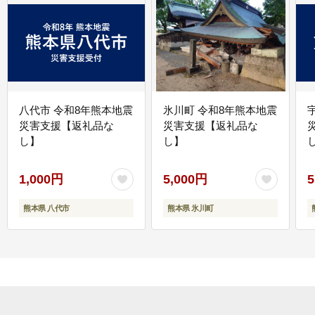
八代市 令和8年熊本地震
氷川町 令和8年熊本地震
災害支援【返礼品な
災害支援【返礼品な
し】
し】
し
1,000円
5,000円
5
熊本県 八代市
熊本県 氷川町