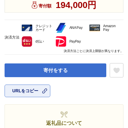
194,000円
寄付額
クレジット
Amazon
ANA Pay
カード
Pay
決済方法
d払い
PayPay
決済方法ごとに決済上限額が異なります。
寄付をする
URLをコピー
お気に入
返礼品について