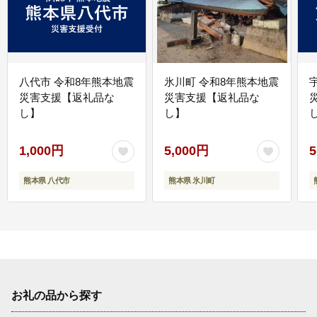
八代市 令和8年熊本地震
氷川町 令和8年熊本地震
災害支援【返礼品な
災害支援【返礼品な
し】
し】
し
1,000円
5,000円
5
熊本県 八代市
熊本県 氷川町
お礼の品から探す