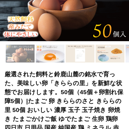
厳選された飼料と鈴鹿山麓の銘水で育っ
た、美味しい卵「きららの里」を新鮮な状
態でお届けします。50個（45個＋卵割れ保
障5個）|たまご 卵 きららのさと きららの
里 50個 おいしい 濃厚 玉子 玉子焼き 卵焼
き たまごかけご飯 ゆでたまご 生卵 鶏卵
四日市 日用品 国産 純国産 鶏 ミネラル 赤