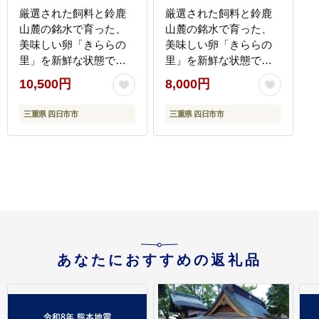
厳選された飼料と鈴鹿
厳選された飼料と鈴鹿
山麓の銘水で育った、
山麓の銘水で育った、
美味しい卵「きららの
美味しい卵「きららの
里」を新鮮な状態でお
里」を新鮮な状態でお
届けします。50個（45
届けします。30個（27
10,500円
8,000円
個＋卵割れ保障5個）|た
個＋卵割れ保障3個）|た
まご 卵 きららのさと き
まご 卵 きららのさと き
三重県 四日市市
三重県 四日市市
ららの里 50個 おいしい
ららの里 30個 おいしい
濃厚 玉子 玉子焼き 卵焼
濃厚 玉子 玉子焼き 卵焼
き たまごかけご飯 ゆで
き たまごかけご飯 ゆで
たまご 生卵 鶏卵 四日市
たまご 生卵 鶏卵 四日市
日用品 国産 純国産 鶏
日用品 国産 純国産 鶏
ミネラル 赤玉
ミネラル 赤玉
あなたにおすすめの返礼品