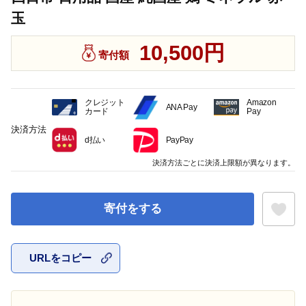
玉
10,500円
寄付額
クレジット
Amazon
ANA Pay
カード
Pay
決済方法
d払い
PayPay
決済方法ごとに決済上限額が異なります。
寄付をする
URLをコピー
お気に入