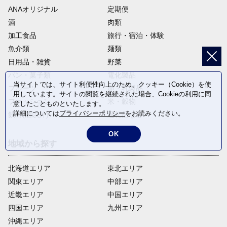
ANAオリジナル
定期便
酒
肉類
加工食品
旅行・宿泊・体験
魚介類
麺類
日用品・雑貨
野菜
パン・菓子類
電化製品
当サイトでは、サイト利便性向上のため、クッキー（Cookie）を使
フルーツ
卵・乳製品
用しています。サイトの閲覧を継続された場合、Cookieの利用に同
ファッション
米・穀物
意したことものといたします。
詳細については
プライバシーポリシー
をお読みください。
飲料(酒以外)
返礼品なし
OK
地域から探す
北海道エリア
東北エリア
関東エリア
中部エリア
近畿エリア
中国エリア
四国エリア
九州エリア
沖縄エリア