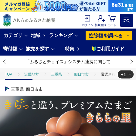
ログイン
新規登録
カート
カテゴリ
地域
ランキング
控除額を調べる
寄付額
旅先を探す
特集
ご利用ガイド
「ふるさとチョイス」システム連携に関して
+1
TOP
近畿地方
三重県
四日市市
厳選された飼料と鈴鹿山
TOP
卵・乳製品
卵
厳選された飼料と鈴鹿山麓の銘水で育った、
三重県
四日市市