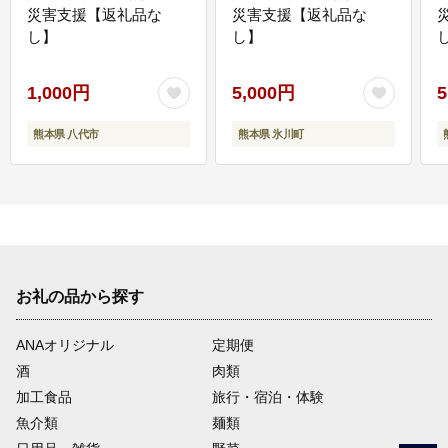
災害支援【返礼品な
災害支援【返礼品な
し】
し】
し
1,000円
5,000円
5
熊本県 八代市
熊本県 氷川町
お礼の品から探す
ANAオリジナル
定期便
酒
肉類
加工食品
旅行・宿泊・体験
魚介類
麺類