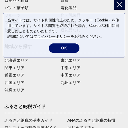
日用品・雑貨
野菜
パン・菓子類
電化製品
フルーツ
卵・乳製品
当サイトでは、サイト利便性向上のため、クッキー（Cookie）を使
ファッション
米・穀物
用しています。サイトの閲覧を継続された場合、Cookieの利用に同
飲料(酒以外)
返礼品なし
意したことものといたします。
詳細については
プライバシーポリシー
をお読みください。
地域から探す
OK
北海道エリア
東北エリア
関東エリア
中部エリア
近畿エリア
中国エリア
四国エリア
九州エリア
沖縄エリア
ふるさと納税ガイド
ふるさと納税の基本ガイド
ANAのふるさと納税の特徴
ワンストップ特例制度ガイド
はじめての方へ