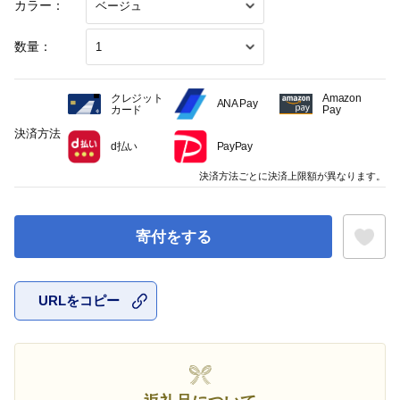
カラー：
数量：
クレジット
Amazon
ANA Pay
カード
Pay
決済方法
d払い
PayPay
決済方法ごとに決済上限額が異なります。
寄付をする
URLをコピー
お気に入