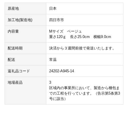
原産地
日本
加工地(製造地)
四日市市
内容量
Mサイズ ベージュ
重さ120ｇ 長さ25.0cm 横幅9.0cm
配送時期
決済から３週間前後で発送いたします。
配送
常温
返礼品コード
24202-A945-14
地場産品
3
区域内の事業所において、製造から梱包ま
での工程を行っています。（告示第5条第3
号に該当）