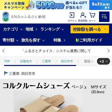
ログイン
新規登録
カート
カテゴリ
地域
ランキング
控除額を調べる
寄付額
旅先を探す
特集
ご利用ガイド
「ふるさとチョイス」システム連携に関して
+3
TOP
近畿地方
三重県
四日市市
【2足セット】ルー
TOP
日用品・雑貨
伝統工芸品
【2足セット】ルームシュー
三重県
四日市市
TOP
日用品・雑貨
ほかの雑貨・日用品
【2足セット】ルー
TOP
ファッション
靴・スリッパ
【2足セット】ルームシュ