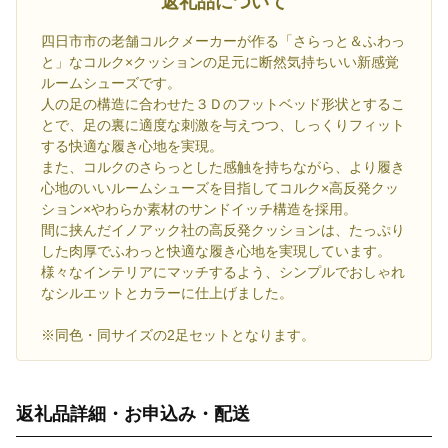
返礼品について
四日市市の老舗コルクメーカーが作る「さらっと＆ふわっ
と」なコルク×クッションの足元に断然気持ちいい新感覚
ルームシューズです。
人の足の構造に合わせた３Ｄのフットベッド形状とするこ
とで、足の裏に適度な刺激を与えつつ、しっくりフィット
する快適な履き心地を実現。
また、コルクのさらっとした感触を持ちながら、より履き
心地のいいルームシューズを目指してコルク×高反発クッ
ション×やわらか素材のサンドイッチ構造を採用。
間に挟んだイノアック社の高反発クッションは、たっぷり
した肉厚でふわっと快適な履き心地を実現しています。
様々なインテリアにマッチするよう、シンプルでおしゃれ
なシルエットとカラーに仕上げました。
※同色・同サイズの2足セットとなります。
返礼品詳細・お申込み・配送