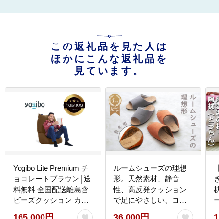
この返礼品を見た人は
ほかにこんな返礼品を
見ています。
Yogibo Lite Premium チ
ルームシューズの理想
ョコレートブラウン│送
形。天然素材、静音
料無料 全国配送離島含
性、高反発クッション
ビーズクッション カバ
で足にやさしい、コル
ー 洗える（ヨギボー ラ
クでむれにくい、上質
165,000円
36,000円
1