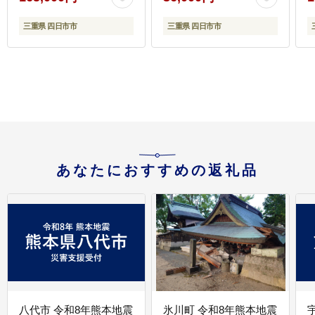
イト プレミアム）
で厚みのあるボアで寒
い季節も暖かく快適に
三重県 四日市市
三重県 四日市市
過ごせる「バークオブ
ケイ」コルクルームシ
ューズ暖（Made in
Japanの高品質）（秋冬
用）サイズ：３L、カラ
ー：ブラウン
あなたにおすすめの返礼品
八代市 令和8年熊本地震
氷川町 令和8年熊本地震