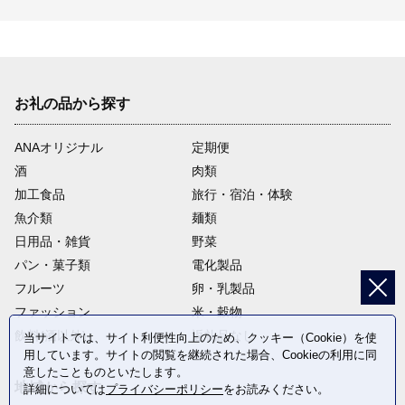
お礼の品から探す
ANAオリジナル
定期便
酒
肉類
加工食品
旅行・宿泊・体験
魚介類
麺類
日用品・雑貨
野菜
パン・菓子類
電化製品
フルーツ
卵・乳製品
ファッション
米・穀物
飲料(酒以外)
返礼品なし
当サイトでは、サイト利便性向上のため、クッキー（Cookie）を使
用しています。サイトの閲覧を継続された場合、Cookieの利用に同
意したことものといたします。
地域から探す
詳細については
プライバシーポリシー
をお読みください。