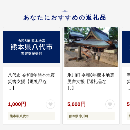
あなたにおすすめの返礼品
八代市 令和8年熊本地震
氷川町 令和8年熊本地震
災害支援【返礼品な
災害支援【返礼品な
し】
し】
し
1,000円
5,000円
5
熊本県 八代市
熊本県 氷川町