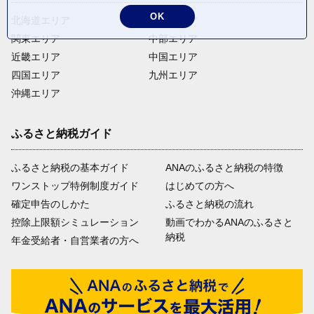
OK
北海道エリア
東北エリア
関東エリア
中部エリア
近畿エリア
中国エリア
四国エリア
九州エリア
沖縄エリア
ふるさと納税ガイド
ふるさと納税の基本ガイド
ANAのふるさと納税の特徴
ワンストップ特例制度ガイド
はじめての方へ
確定申告のしかた
ふるさと納税の流れ
控除上限額シミュレーション
動画でわかるANAのふるさと
納税
年金受給者・自営業者の方へ