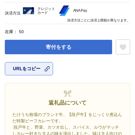
クレジット
ANA Pay
カード
決済方法
決済方法ごとに決済上限額が異なります。
在庫：
50
寄付をする
URLをコピー
お気に入
返礼品について
たけうち牧場のブランド牛、【段戸牛】をじっくり煮込ん
だ特製ビーフカレーです。
段戸牛と、野菜、カツオ出し、スパイス、ルウがマッチ
しカレー好きな大人の味を演出しました。味は大人向けの