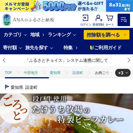
ログイン
新規登録
カート
カテゴリ
地域
ランキング
控除額を調べる
寄付額
旅先を探す
特集
ご利用ガイド
「ふるさとチョイス」システム連携に関して
+3
TOP
中部地方
愛知県
設楽町
お肉ごろっと入った！たけ
TOP
加工食品
お肉ごろっと入った！たけうち牧場のビーフカレー お試
愛知県
設楽町
TOP
加工食品
惣菜・レトルト
お肉ごろっと入った！たけうち
TOP
加工食品
惣菜・レトルト
カレー
お肉ごろっと入