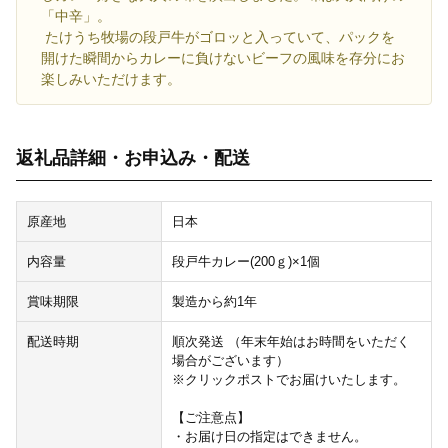
「中辛」。
たけうち牧場の段戸牛がゴロッと入っていて、パックを
開けた瞬間からカレーに負けないビーフの風味を存分にお
楽しみいただけます。
返礼品詳細・お申込み・配送
原産地
日本
内容量
段戸牛カレー(200ｇ)×1個
賞味期限
製造から約1年
配送時期
順次発送 （年末年始はお時間をいただく
場合がございます）
※クリックポストでお届けいたします。
【ご注意点】
・お届け日の指定はできません。