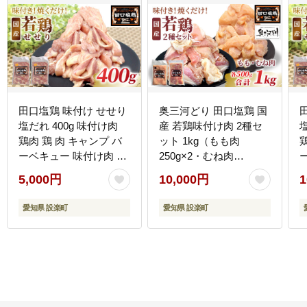
田口塩鶏 味付け せせり
奥三河どり 田口塩鶏 国
塩だれ 400g 味付け肉
産 若鶏味付け肉 2種セ
鶏肉 鶏 肉 キャンプ バ
ット 1kg（もも肉
ーベキュー 味付け肉 大
250g×2・むね肉
容量 手軽 焼くだけ 地鶏
250g×2）もも肉 むね肉
5,000円
10,000円
1
せせり肉 焼肉 焼き鳥
塩ダレ 味付け肉 鶏肉 鶏
5000円 5000 -174
肉 キャンプ バーベキュ
1
愛知県 設楽町
愛知県 設楽町
ー 味付け肉 大容量 手軽
焼くだけ 地鶏 焼肉 焼き
鳥 -170