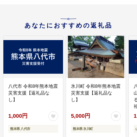
あなたにおすすめの返礼品
八代市 令和8年熊本地震
氷川町 令和8年熊本地震
災害支援【返礼品な
災害支援【返礼品な
し】
し】
1,000円
5,000円
1
熊本県 八代市
熊本県 氷川町