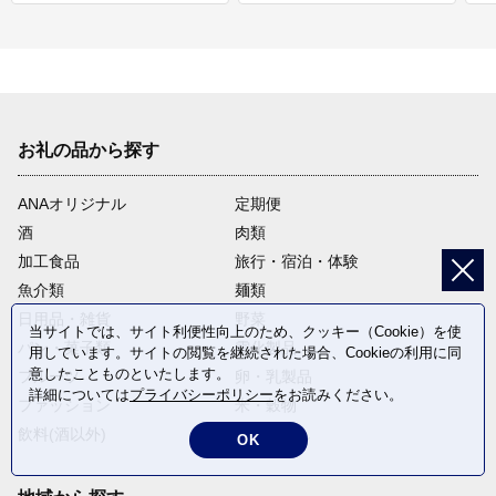
お礼の品から探す
ANAオリジナル
定期便
酒
肉類
加工食品
旅行・宿泊・体験
魚介類
麺類
日用品・雑貨
野菜
当サイトでは、サイト利便性向上のため、クッキー（Cookie）を使
パン・菓子類
電化製品
用しています。サイトの閲覧を継続された場合、Cookieの利用に同
意したことものといたします。
フルーツ
卵・乳製品
詳細については
プライバシーポリシー
をお読みください。
ファッション
米・穀物
飲料(酒以外)
返礼品なし
OK