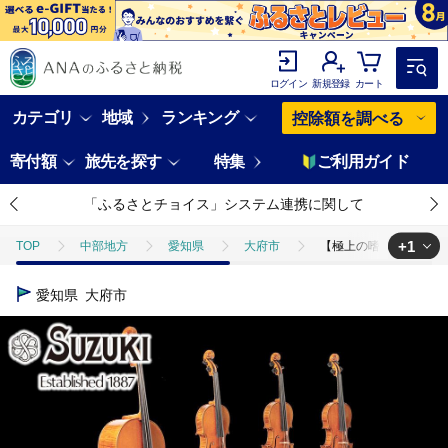
ログイン
新規登録
カート
カテゴリ
地域
ランキング
控除額を調べる
寄付額
旅先を探す
特集
ご利用ガイド
「ふるさとチョイス」システム連携に関して
+1
TOP
中部地方
愛知県
大府市
【極上の嗜み】１本の
TOP
日用品・雑貨
ほかの雑貨・日用品
【極上の嗜み】１本
愛知県
大府市