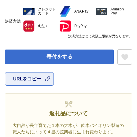
クレジット
Amazon
ANA Pay
カード
Pay
決済方法
d払い
PayPay
決済方法ごとに決済上限額が異なります。
寄付をする
URLをコピー
お気に入
返礼品について
大自然が長年育てた１本の大木が、鈴木バイオリン製造の
職人たちによって４挺の弦楽器に生まれ変わります。