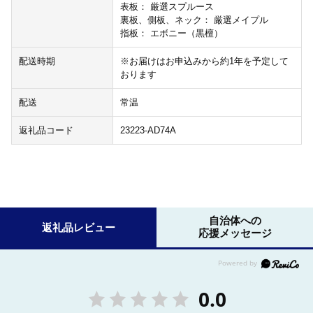
表板： 厳選スプルース
裏板、側板、ネック： 厳選メイプル
指板： エボニー（黒檀）
配送時期
※お届けはお申込みから約1年を予定して
おります
配送
常温
返礼品コード
23223-AD74A
自治体への
返礼品レビュー
応援メッセージ
0.0