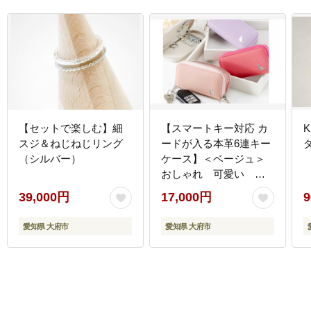
【セットで楽しむ】細
【スマートキー対応 カ
スジ＆ねじねじリング
ードが入る本革6連キー
（シルバー）
ケース】＜ベージュ＞
おしゃれ 可愛い コ
ンパクト スリム
39,000円
17,000円
9
猫 レザー
愛知県 大府市
愛知県 大府市