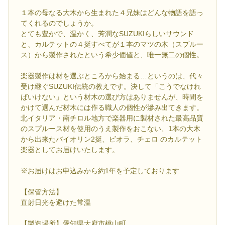
１本の母なる大木から生まれた４兄妹はどんな物語を語っ
てくれるのでしょうか。
とても豊かで、温かく、芳潤なSUZUKIらしいサウンド
と、カルテットの４挺すべてが１本のマツの木（スプルー
ス）から製作されたという希少価値と、唯一無二の個性。
楽器製作は材を選ぶところから始まる…というのは、代々
受け継ぐSUZUKI伝統の教えです。決して「こうでなけれ
ばいけない」という材木の選び方はありませんが、時間を
かけて選んだ材木には作る職人の個性が滲み出てきます。
北イタリア・南チロル地方で楽器用に製材された最高品質
のスプルース材を使用のうえ製作をおこない、1本の大木
から出来たバイオリン2挺、ビオラ、チェロ のカルテット
楽器としてお届けいたします。
※お届けはお申込みから約1年を予定しております
【保管方法】
直射日光を避けた常温
【製造場所】愛知県大府市桃山町