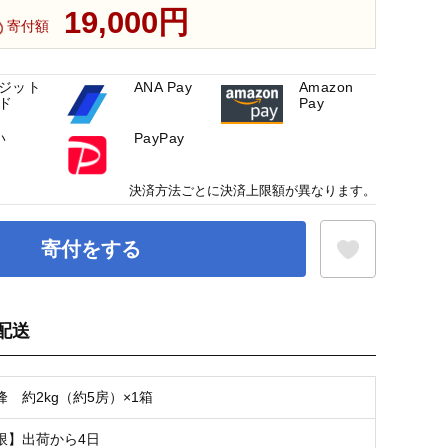
19,000円
寄付額
ジット
ANA Pay
Amazon
ド
Pay
い
PayPay
決済方法ごとに決済上限額が異なります。
寄付をする
配送
お気に入り登録
 約2kg（約5房）×1箱
限】出荷から4日