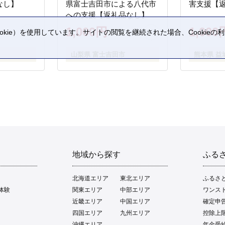
なし】
県富士吉田市による八代市
害支援【
への支援【返礼品なし】
1,000円
1,000
kie）を使用しています。サイトの閲覧を継続された場合、Cookie
。
山梨県 富士吉田市
熊本県 益
地域から探す
ふる
北海道エリア
東北エリア
ふるさ
体験
関東エリア
中部エリア
ワンス
近畿エリア
中国エリア
確定申
四国エリア
九州エリア
控除上
沖縄エリア
年金受