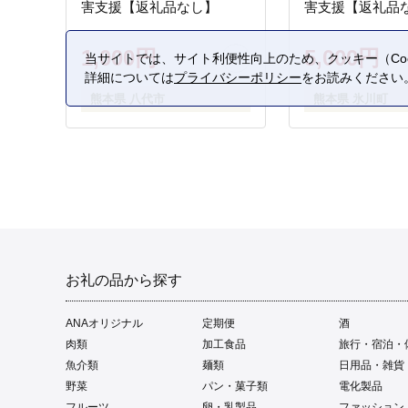
害支援【返礼品なし】
害支援【返礼品
1,000円
5,000円
当サイトでは、サイト利便性向上のため、クッキー（Coo
詳細については
プライバシーポリシー
をお読みください
熊本県 八代市
熊本県 氷川町
お礼の品から探す
ANAオリジナル
定期便
酒
肉類
加工食品
旅行・宿泊・
魚介類
麺類
日用品・雑貨
野菜
パン・菓子類
電化製品
フルーツ
卵・乳製品
ファッション