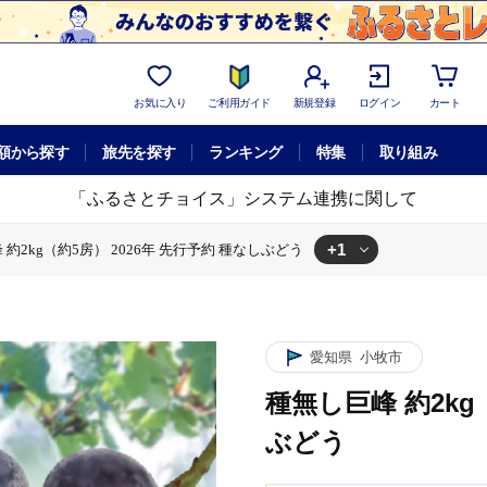
お気に入り
ご利用ガイド
新規登録
ログイン
カート
額から探す
旅先を探す
ランキング
特集
取り組み
「ふるさとチョイス」システム連携に関して
+1
約2kg（約5房） 2026年 先行予約 種なしぶどう
約2kg（約5房） 2026年 先行予約 種なしぶどう
愛知県
小牧市
種無し巨峰 約2kg
ぶどう