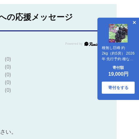
への応援メッセージ
種無し巨峰 約
2kg（約5房） 2026
(0)
年 先行予約 種なし
ぶどう
(0)
寄付額
(0)
19,000円
(0)
寄付をする
(0)
ださい。