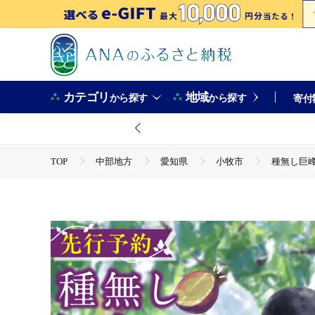
カテゴリ
地域
から探す
から探す
寄付
TOP
中部地方
愛知県
小牧市
種無し巨峰 
TOP
フルーツ
ぶどう・マスカット
種無し巨峰 