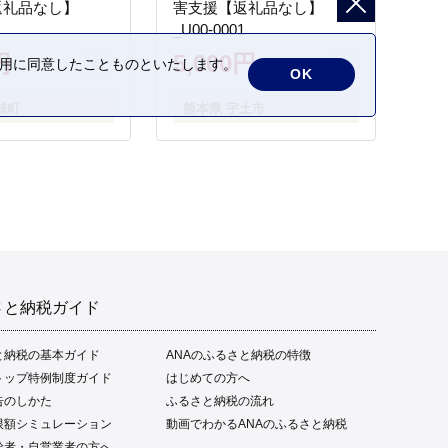
返礼品なし】
害支援【返礼品なし】
_U00-0001
円
5,000円
の利用に同意したことものといたします。
OK
城町
熊本県 宇土市
さと納税ガイド
と納税の基本ガイド
ANAのふるさと納税の特徴
トップ特例制度ガイド
はじめての方へ
告のしかた
ふるさと納税の流れ
限額シミュレーション
動画でわかるANAのふるさと納税
給者・自営業者の方へ