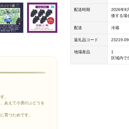
配送時期
2026
後する場
配送
冷蔵
返礼品コード
23219-0
地場産品
1
区域内で
です。
め、あえて小房のぶどうを
実に育つためです。