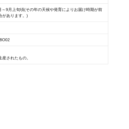
年8月～9月上旬頃(その年の天候や発育によりお届け時期が前
合があります。)
98O02
生産されたもの。