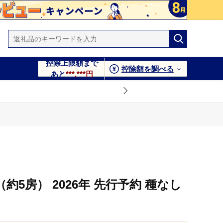
控除上限額まで
控除額を調べる
あと
***,***円
（約5房） 2026年 先行予約 種なし