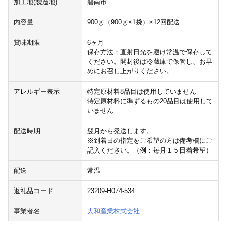
加工地(製造地)
碧南市
内容量
900ｇ（900ｇ×1袋）×12回配送
賞味期限
6ヶ月
保存方法：直射日光を避け常温で保存して
ください。開封後は冷蔵庫で保管し、お早
めにお召し上がりください。
アレルギー表示
特定原材料8品目は使用していません
特定原材料に準ずるもの20品目は使用して
いません
配送時期
翌月から発送します。
※到着日の指定をご希望の方は備考欄にご
記入ください。（例：毎月１５日着希望）
配送
常温
返礼品コード
23209-H074-534
事業者名
大和産業株式会社