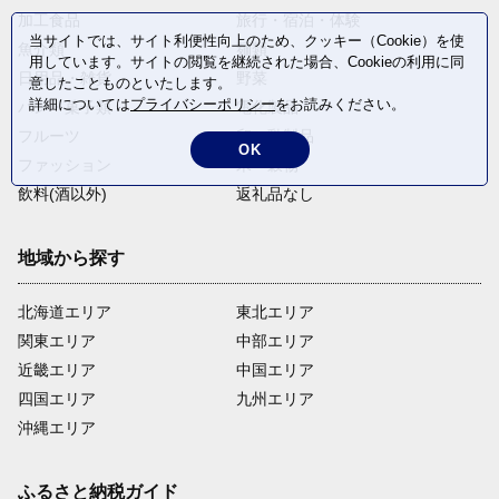
加工食品
旅行・宿泊・体験
当サイトでは、サイト利便性向上のため、クッキー（Cookie）を使
魚介類
麺類
用しています。サイトの閲覧を継続された場合、Cookieの利用に同
日用品・雑貨
野菜
意したことものといたします。
詳細については
プライバシーポリシー
をお読みください。
パン・菓子類
電化製品
フルーツ
卵・乳製品
OK
ファッション
米・穀物
飲料(酒以外)
返礼品なし
地域から探す
北海道エリア
東北エリア
関東エリア
中部エリア
近畿エリア
中国エリア
四国エリア
九州エリア
沖縄エリア
ふるさと納税ガイド