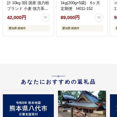
計 10kg 3回 国産 強力粉
1kg(200g×5袋) 6ヶ月
≫
ブランド 小麦 強力系小
定期便 H011-152
1
麦粉 ふわふわ もっちり
42,000円
89,000円
9
甘味 チャック付き パン
ホームベーカリー ベー
愛知県 碧南市
愛知県 碧南市
グル 食パン お取り寄せ
愛知県 碧南市 送料無料
H008-262
あなたにおすすめの返礼品