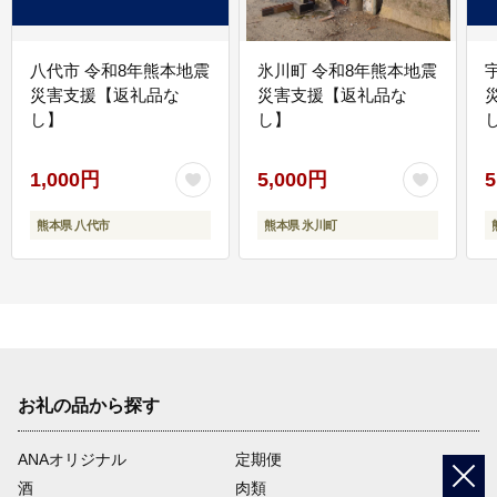
八代市 令和8年熊本地震
氷川町 令和8年熊本地震
災害支援【返礼品な
災害支援【返礼品な
し】
し】
し
1,000円
5,000円
5
熊本県 八代市
熊本県 氷川町
お礼の品から探す
ANAオリジナル
定期便
酒
肉類