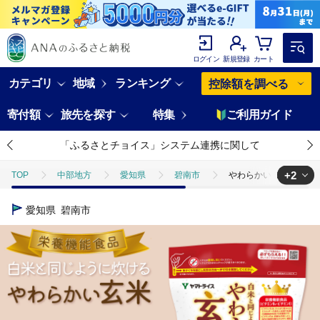
ログイン
新規登録
カート
カテゴリ
地域
ランキング
控除額を調べる
寄付額
旅先を探す
特集
ご利用ガイド
「ふるさとチョイス」システム連携に関して
+2
TOP
中部地方
愛知県
碧南市
やわらかい玄米 900g 
TOP
米・穀物
米
やわらかい玄米 900g ※12回定期便 安心
愛知県
碧南市
TOP
定期便
米(定期便)
やわらかい玄米 900g ※12回定期