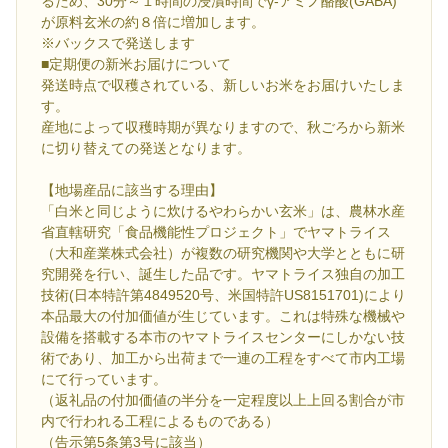
るため、30分～１時間の浸漬時間でγ-アミノ酪酸(GABA)
が原料玄米の約８倍に増加します。
※バックスで発送します
■定期便の新米お届けについて
発送時点で収穫されている、新しいお米をお届けいたしま
す。
産地によって収穫時期が異なりますので、秋ごろから新米
に切り替えての発送となります。
【地場産品に該当する理由】
「白米と同じように炊けるやわらかい玄米」は、農林水産
省直轄研究「食品機能性プロジェクト」でヤマトライス
（大和産業株式会社）が複数の研究機関や大学とともに研
究開発を行い、誕生した品です。ヤマトライス独自の加工
技術(日本特許第4849520号、米国特許US8151701)により
本品最大の付加価値が生じています。これは特殊な機械や
設備を搭載する本市のヤマトライスセンターにしかない技
術であり、加工から出荷まで一連の工程をすべて市内工場
にて行っています。
（返礼品の付加価値の半分を一定程度以上上回る割合が市
内で行われる工程によるものである）
（告示第5条第3号に該当）