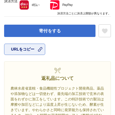
決済方法
d払い
PayPay
決済方法ごとに決済上限額が異なります。
寄付をする
URLをコピー
お気に入
返礼品について
農林水産省直轄・食品機能性プロジェクト開発商品。薬品
や添加物などは一切使わず、最先端の加工技術で玄米の表
面をわずかに加工をしています。この特許技術での製法は
摩擦や加圧などにより温度上昇が生じないため、酵素が生
きています。やわらかさと同時に発芽能力も保持されてい