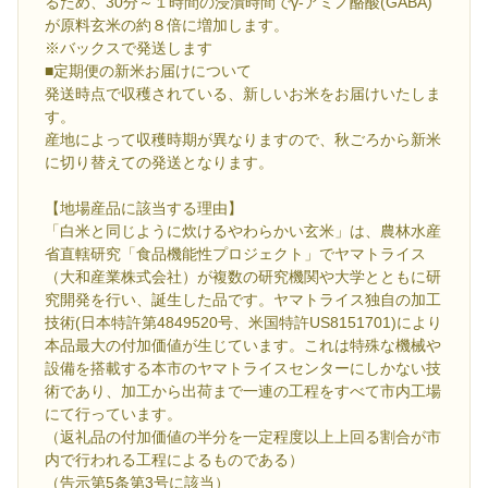
るため、30分～１時間の浸漬時間でγ-アミノ酪酸(GABA)
が原料玄米の約８倍に増加します。
※バックスで発送します
■定期便の新米お届けについて
発送時点で収穫されている、新しいお米をお届けいたしま
す。
産地によって収穫時期が異なりますので、秋ごろから新米
に切り替えての発送となります。
【地場産品に該当する理由】
「白米と同じように炊けるやわらかい玄米」は、農林水産
省直轄研究「食品機能性プロジェクト」でヤマトライス
（大和産業株式会社）が複数の研究機関や大学とともに研
究開発を行い、誕生した品です。ヤマトライス独自の加工
技術(日本特許第4849520号、米国特許US8151701)により
本品最大の付加価値が生じています。これは特殊な機械や
設備を搭載する本市のヤマトライスセンターにしかない技
術であり、加工から出荷まで一連の工程をすべて市内工場
にて行っています。
（返礼品の付加価値の半分を一定程度以上上回る割合が市
内で行われる工程によるものである）
（告示第5条第3号に該当）