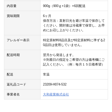
内容量
900g（900ｇ×1袋）×6回配送
賞味期限
6ヶ月
保存方法：直射日光を避け常温で保存して
ください。開封後は冷蔵庫で保管し、お早
めにお召し上がりください。
アレルギー表示
特定原材料8品目及び特定原材料に準ずる2
0品目は使用していません。
配送時期
翌月から発送します。
※到着日の指定をご希望の方は備考欄にご
記入ください。（例：毎月１５日着希望）
配送
常温
返礼品コード
23209-H074-532
事業者名
大和産業株式会社