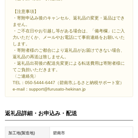
【注意事項】
・寄附申込み後のキャンセル、返礼品の変更・返品はでき
ません。
・ご不在日やお引越し等がある場合は、「備考欄」にご入
力いただくか、メールやお電話にて事前連絡をお願いいた
します。
・寄附者様のご都合により返礼品がお届けできない場合、
返礼品の再送は致しません。
・返礼品出荷後の配送先変更による転送費用は寄附者様に
てご負担いただきます。
〈ご連絡先〉
TEL：050-5444-6447（碧南市ふるさと納税サポート室）
e-mail：support@furusato-hekinan.jp
返礼品詳細・お申込み・配送
加工地(製造地)
碧南市