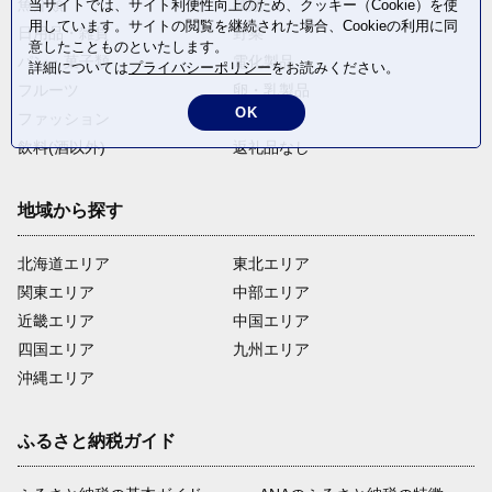
魚介類
麺類
当サイトでは、サイト利便性向上のため、クッキー（Cookie）を使
用しています。サイトの閲覧を継続された場合、Cookieの利用に同
日用品・雑貨
野菜
意したことものといたします。
パン・菓子類
電化製品
詳細については
プライバシーポリシー
をお読みください。
フルーツ
卵・乳製品
OK
ファッション
米・穀物
飲料(酒以外)
返礼品なし
地域から探す
北海道エリア
東北エリア
関東エリア
中部エリア
近畿エリア
中国エリア
四国エリア
九州エリア
沖縄エリア
ふるさと納税ガイド