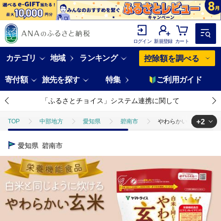
ログイン
新規登録
カート
カテゴリ
地域
ランキング
控除額を調べる
寄付額
旅先を探す
特集
ご利用ガイド
「ふるさとチョイス」システム連携に関して
+2
TOP
中部地方
愛知県
碧南市
やわらかい玄米 900g
TOP
米・穀物
米
やわらかい玄米 900g ※6回定期便 安心
愛知県
碧南市
TOP
定期便
米(定期便)
やわらかい玄米 900g ※6回定期便