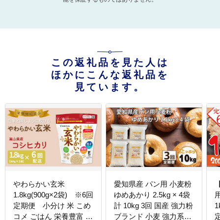
この返礼品を見た人は
ほかにこんな返礼品を
見ています。
やわらかい玄米
愛知県産 パン用 小麦粉
1.8kg(900g×2袋) ※6回
ゆめあかり 2.5kg × 4袋
定期便 小分け 米 こめ
計 10kg 3回 国産 強力粉
1
コメ ごはん 栄養豊富 簡
ブランド 小麦 強力系小
定