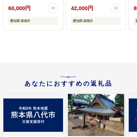
単 便利 美容 健康 新食
麦粉 ふわふわ もっちり
60,000円
42,000円
8
感 もちもち 安心安全な
甘味 チャック付き パン
ヤマトライス H074-
ホームベーカリー ベー
愛知県 碧南市
愛知県 碧南市
649
グル 食パン お取り寄せ
愛知県 碧南市 送料無料
H008-262
あなたにおすすめの返礼品