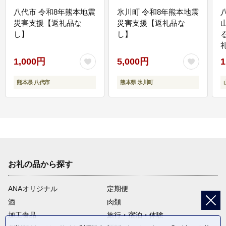
八代市 令和8年熊本地震
氷川町 令和8年熊本地震
災害支援【返礼品な
災害支援【返礼品な
し】
し】
1,000円
5,000円
1
熊本県 八代市
熊本県 氷川町
お礼の品から探す
ANAオリジナル
定期便
酒
肉類
加工食品
旅行・宿泊・体験