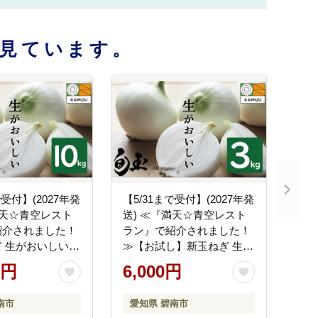
見ています。
で受付】(2027年発
【5/31まで受付】(2027年発
満天☆青空レスト
送) ≪『満天☆青空レスト
紹介されました！
ラン』で紹介されました！
 生がおいしい
≫【お試し】新玉ねぎ 生が
のブランド玉ねぎ
おいしい 神重農産のブラン
0円
6,000円
0㎏ ブランド玉ね
ド玉ねぎ「旬玉」3kg ブラ
 国産 愛知県産 野
ンド玉ねぎ 玉ねぎ 国産 愛
南市
愛知県 碧南市
 農家直送 畑直送
知県産 野菜 やさい 農家直