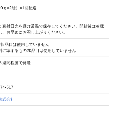
900ｇ×2袋）×1回配送
：直射日光を避け常温で保存してください。開封後は冷蔵
し、お早めにお召し上がりください。
料8品目は使用していません
料に準ずるもの20品目は使用していません
３週間程度で発送
74-517
株式会社