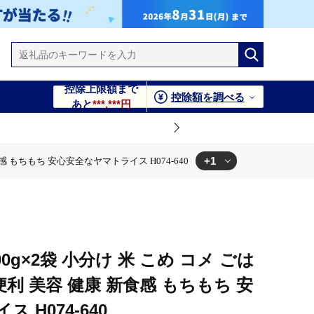
控除上限額まで
控除額を調べる
あと
***,***円
+1
感 もちもち 安心安全なヤマトライス H074-640
ちもち 安心安全なヤマトライス H074-640
0g×2袋 小分け 米 こめ コメ ごは
便利 美容 健康 新食感 もちもち 安
 H074-640