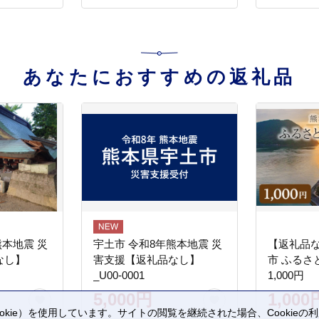
旬 期間限
産 高評価
H105-221
あなたにおすすめの返礼品
熊本地震 災
宇土市 令和8年熊本地震 災
【返礼品
なし】
害支援【返礼品なし】
市 ふるさ
_U00-0001
1,000円
5,000円
1,000
kie）を使用しています。サイトの閲覧を継続された場合、Cookie