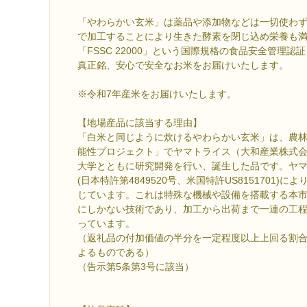
「やわらかい玄米」は薬品や添加物などは一切使わ
で加工することにより生きた酵素を閉じ込め栄養も
「FSSC 22000」という国際規格の食品安全管理
真正銘、安心で安全なお米をお届けいたします。
※令和7年産米をお届けいたします。
【地場産品に該当する理由】
「白米と同じように炊けるやわらかい玄米」は、農
能性プロジェクト」でヤマトライス（大和産業株式
大学とともに研究開発を行い、誕生した品です。ヤ
(日本特許第4849520号、米国特許US8151701)
じています。これは特殊な機械や設備を搭載する本
にしかない技術であり、加工から出荷まで一連の工
っています。
（返礼品の付加価値の半分を一定程度以上上回る割
よるものである）
（告示第5条第3号に該当）