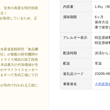
内容量
1.8㎏（
ず、玄米の表面を特許技術
満点！
賞味期限
6ヶ月
認証を取得しているため、正
保存方法
庫で保管
アレルギー表示
特定原材
特定原材
林水産省直轄研究「食品機
配送時期
決済から
会社）が複数の研究機関や
マトライス独自の加工技術
配送
常温
により本品最大の付加価値が生
市のヤマトライスセンター
返礼品コード
23209-H0
程をすべて市内工場にて行
事業者名
大和産業
合が市内で行われる工程に