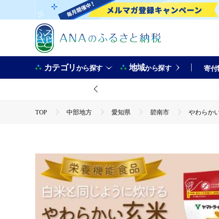
カテゴリ
地域
から探す
から探す
寄付
TOP
中部地方
愛知県
碧南市
やわらかい玄
TOP
米・穀物
米
玄米
やわらかい玄米 90