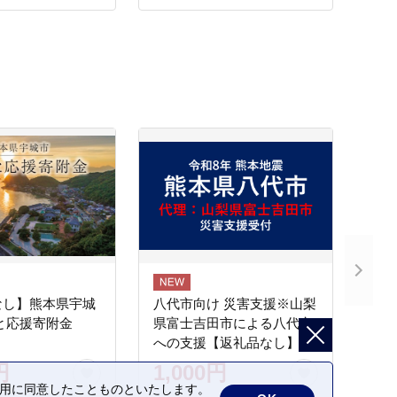
定 たまねぎ 旬 特
送 畑直送 旬 期間限定 たま
 高リピート 人気
ねぎ 旬 特産 高評価 高リピ
ート 人気 H105-218
なし】熊本県宇城
八代市向け 災害支援※山梨
と応援寄附金
県富士吉田市による八代市
への支援【返礼品なし】
円
1,000円
の利用に同意したことものといたします。