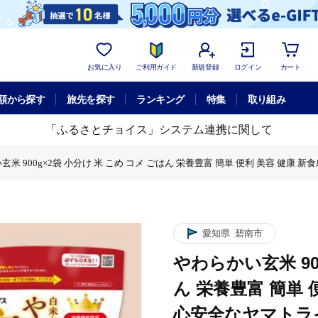
お気に入り
ご利用ガイド
新規登録
ログイン
カート
額から探す
旅先を探す
ランキング
特集
取り組み
「ふるさとチョイス」システム連携に関して
米 900g×2袋 小分け 米 こめ コメ ごはん 栄養豊富 簡単 便利 美容 健康 新食
0g×2袋 小分け 米 こめ コメ ごはん 栄養豊富 簡単 便利 美容 健康 新食感 も
愛知県
碧南市
やわらかい玄米 90
ん 栄養豊富 簡単 
心安全なヤマトライス