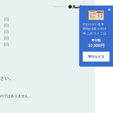
(0)
やわらかい玄米
(0)
900g×2袋 小分け
(0)
米 こめ コメ ごはん
(0)
栄養豊富 簡単 便利
寄付額
美容 健康 新食感 も
(0)
10,000円
ちもち 安心安全な
ヤマトライス
H074-640
寄付をする
ださい。
のではありません。