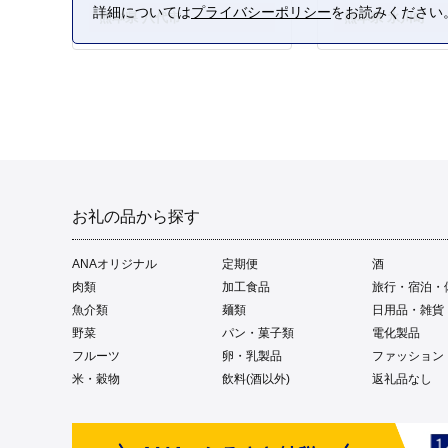
詳細については
プライバシーポリシー
をお読みください
熊本県 八代市
熊本県 氷川町
お礼の品から探す
ANAオリジナル
定期便
酒
肉類
加工食品
旅行・宿泊・
魚介類
麺類
日用品・雑貨
野菜
パン・菓子類
電化製品
フルーツ
卵・乳製品
ファッション
米・穀物
飲料(酒以外)
返礼品なし