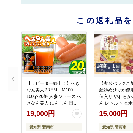
この返礼品
【リピーター続出！】へき
【玄米パックご
なん美人PREMIUM100
産ゆめぴりか使用 1
160g×20缶 人参ジュース へ
個入り やわらか
きなん美人 にんじん 国産
ん レトルト 玄米
果汁100％ H017-102
イス レンジ 保存
19,000円
15,000円
ャンプ ごはん 
ヤマトライス H07
愛知県 碧南市
愛知県 碧南市