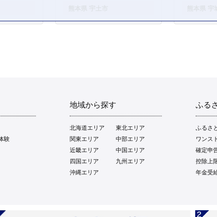
。
熊本県 宇土市
熊本県 宇
地域から探す
ふる
北海道エリア
東北エリア
ふるさ
体験
関東エリア
中部エリア
ワンス
近畿エリア
中国エリア
確定申
四国エリア
九州エリア
控除上
沖縄エリア
年金受