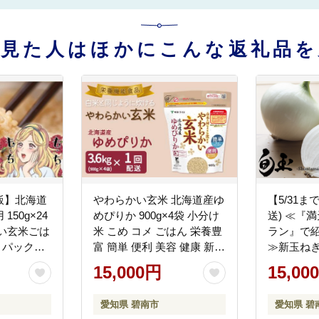
を見た人はほかにこんな返礼品を
飯】北海道
やわらかい玄米 北海道産ゆ
【5/31ま
50g×24
めぴりか 900g×4袋 小分け
送) ≪『
い玄米ごは
米 こめ コメ ごはん 栄養豊
ラン』で
 パックラ
富 簡単 便利 美容 健康 新食
≫新玉ねぎ
食 防災 キ
感 もちもち 安心安全なヤ
神重農産
15,000円
15,00
安心安全な
マトライス H074-642
「旬玉」1
4-633
ぎ 玉ねぎ
愛知県 碧南市
愛知県 碧
菜 やさい