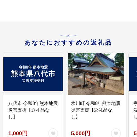
あなたにおすすめの返礼品
八代市 令和8年熊本地震
氷川町 令和8年熊本地震
災害支援【返礼品な
災害支援【返礼品な
し】
し】
し
1,000円
5,000円
5