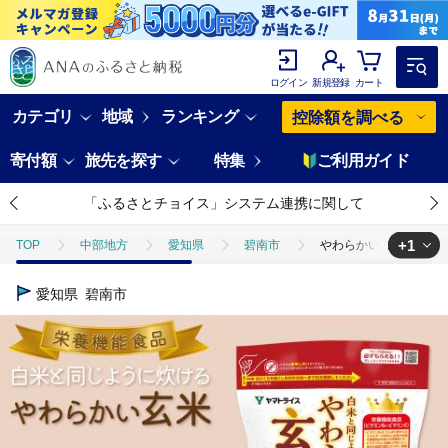
ログイン
新規登録
カート
カテゴリ
地域
ランキング
控除額を調べる
寄付額
旅先を探す
特集
ご利用ガイド
「ふるさとチョイス」システム連携に関して
+1
TOP
中部地方
愛知県
碧南市
やわらかい玄米 900g 
TOP
米・穀物
米
玄米
やわらかい玄米 900g 米 こめ
愛知県
碧南市