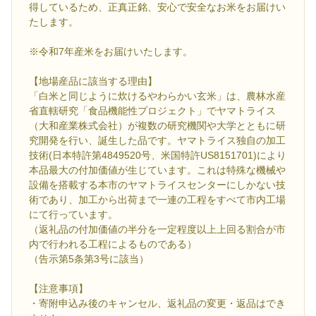
得しているため、正真正銘、安心で安全なお米をお届けい
たします。
※令和7年産米をお届けいたします。
【地場産品に該当する理由】
「白米と同じように炊けるやわらかい玄米」は、農林水産
省直轄研究「食品機能性プロジェクト」でヤマトライス
（大和産業株式会社）が複数の研究機関や大学とともに研
究開発を行い、誕生した品です。ヤマトライス独自の加工
技術(日本特許第4849520号、米国特許US8151701)により
本品最大の付加価値が生じています。これは特殊な機械や
設備を搭載する本市のヤマトライスセンターにしかない技
術であり、加工から出荷まで一連の工程をすべて市内工場
にて行っています。
（返礼品の付加価値の半分を一定程度以上上回る割合が市
内で行われる工程によるものである）
（告示第5条第3号に該当）
【注意事項】
・寄附申込み後のキャンセル、返礼品の変更・返品はでき