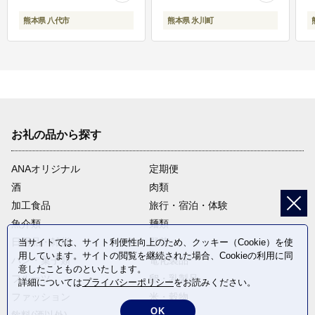
熊本県 八代市
熊本県 氷川町
お礼の品から探す
ANAオリジナル
定期便
酒
肉類
加工食品
旅行・宿泊・体験
魚介類
麺類
日用品・雑貨
野菜
当サイトでは、サイト利便性向上のため、クッキー（Cookie）を使
用しています。サイトの閲覧を継続された場合、Cookieの利用に同
パン・菓子類
電化製品
意したことものといたします。
フルーツ
卵・乳製品
詳細については
プライバシーポリシー
をお読みください。
ファッション
米・穀物
OK