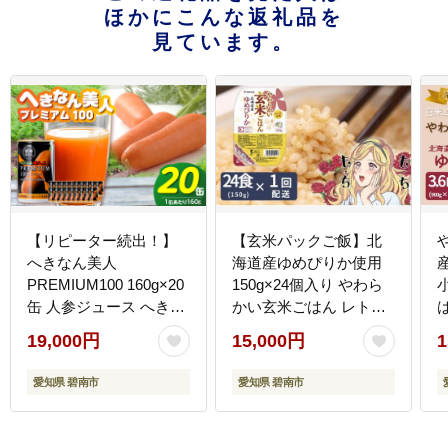
ほかにこんな返礼品を
見ています。
【リピーター続出！】
【玄米パックご飯】北
へきなん美人
海道産ゆめぴりか使用
PREMIUM100 160g×20
150g×24個入り やわら
缶 人参ジュース へきな
かい玄米ごはん レトル
ん美人 にんじん 国産 果
ト 玄米 パックライス レ
19,000円
15,000円
1
汁100％ H017-102
ンジ 保存食 防災 キャン
プ ごはん 安心安全なヤ
ラ
愛知県 碧南市
愛知県 碧南市
マトライス H074-633