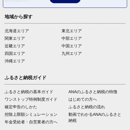
飲料(酒以外)
返礼品なし
地域から探す
北海道エリア
東北エリア
関東エリア
中部エリア
近畿エリア
中国エリア
四国エリア
九州エリア
沖縄エリア
ふるさと納税ガイド
ふるさと納税の基本ガイド
ANAのふるさと納税の特徴
ワンストップ特例制度ガイド
はじめての方へ
確定申告のしかた
ふるさと納税の流れ
控除上限額シミュレーション
動画でわかるANAのふるさと
納税
年金受給者・自営業者の方へ