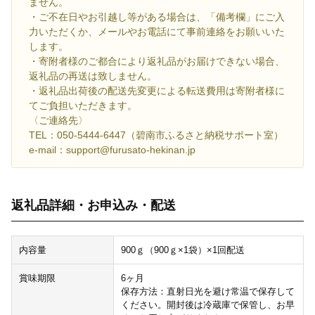
ません。
・ご不在日やお引越し等がある場合は、「備考欄」にご入
力いただくか、メールやお電話にて事前連絡をお願いいた
します。
・寄附者様のご都合により返礼品がお届けできない場合、
返礼品の再送は致しません。
・返礼品出荷後の配送先変更による転送費用は寄附者様に
てご負担いただきます。
〈ご連絡先〉
TEL：050-5444-6447（碧南市ふるさと納税サポート室）
e-mail：support@furusato-hekinan.jp
返礼品詳細・お申込み・配送
内容量
900ｇ（900ｇ×1袋）×1回配送
賞味期限
6ヶ月
保存方法：直射日光を避け常温で保存して
ください。開封後は冷蔵庫で保管し、お早