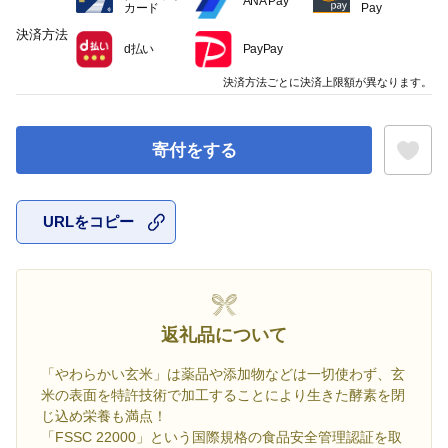
ANA Pay
カード
Pay
決済方法
d払い
PayPay
決済方法ごとに決済上限額が異なります。
寄付をする
URLをコピー
お気に入
返礼品について
「やわらかい玄米」は薬品や添加物などは一切使わず、玄
米の表面を特許技術で加工することにより生きた酵素を閉
じ込め栄養も満点！
「FSSC 22000」という国際規格の食品安全管理認証を取