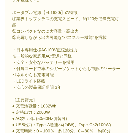
ブル電源です。
ポータブル電源【EL1630i】の特徴
①業界トップクラスの充電スピード、約120分で満充電可
能
②コンパクトなのに大容量・高出力
③充電しながら出力可能な"パススルー機能"を搭載
・日本専用仕様AC100V正弦波出力
※一般的な家庭用AC電源と同様
・安全・安心なバッテリーを採用
・付属コードで車のシガーソケットからも市販のソーラー
パネルからも充電可能
・LEDライト搭載
・安心の製品保証期間 3年
［主要諸元］
● 充電池容量：1632Wh
● 定格出力：2000W
● AC数：3口(50/60Hz切替可)
● USB出力：Type-A急速×4(24W)、Type-C×2(100W)
● 充電時間：0→100％ 約120分、0→80％ 約60分