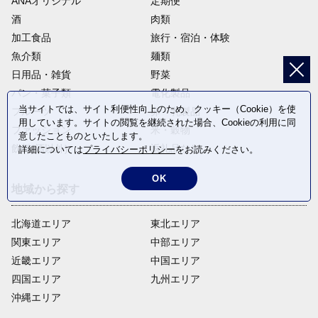
ANAオリジナル
定期便
酒
肉類
加工食品
旅行・宿泊・体験
魚介類
麺類
日用品・雑貨
野菜
パン・菓子類
電化製品
当サイトでは、サイト利便性向上のため、クッキー（Cookie）を使
フルーツ
卵・乳製品
用しています。サイトの閲覧を継続された場合、Cookieの利用に同
ファッション
米・穀物
意したことものといたします。
飲料(酒以外)
返礼品なし
詳細については
プライバシーポリシー
をお読みください。
OK
地域から探す
北海道エリア
東北エリア
関東エリア
中部エリア
近畿エリア
中国エリア
四国エリア
九州エリア
沖縄エリア