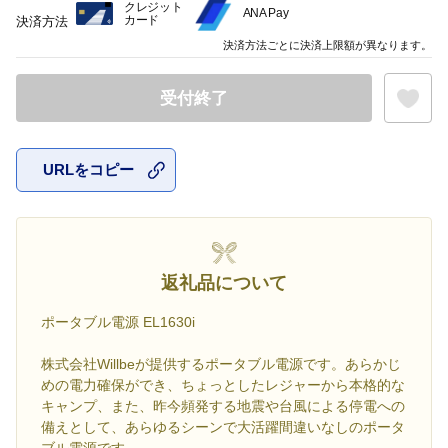
クレジット
ANA Pay
カード
決済方法
決済方法ごとに決済上限額が異なります。
受付終了
URLをコピー
お気に入
返礼品について
ポータブル電源 EL1630i
株式会社Willbeが提供するポータブル電源です。あらかじ
めの電力確保ができ、ちょっとしたレジャーから本格的な
キャンプ、また、昨今頻発する地震や台風による停電への
備えとして、あらゆるシーンで大活躍間違いなしのポータ