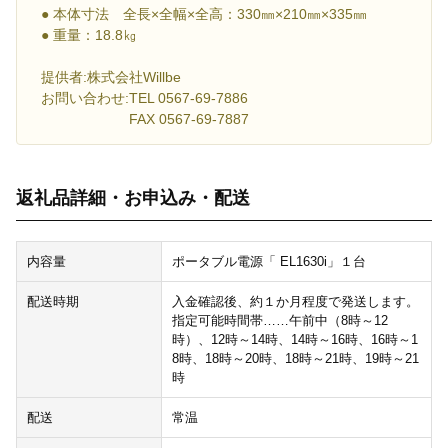
● 本体寸法 全長×全幅×全高：330㎜×210㎜×335㎜
● 重量：18.8㎏
提供者:株式会社Willbe
お問い合わせ:TEL 0567-69-7886
FAX 0567-69-7887
返礼品詳細・お申込み・配送
内容量
ポータブル電源「 EL1630i」１台
配送時期
入金確認後、約１か月程度で発送します。
指定可能時間帯……午前中（8時～12
時）、12時～14時、14時～16時、16時～1
8時、18時～20時、18時～21時、19時～21
時
配送
常温