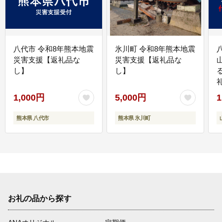
八代市 令和8年熊本地震
氷川町 令和8年熊本地震
災害支援【返礼品な
災害支援【返礼品な
し】
し】
1,000円
5,000円
1
熊本県 八代市
熊本県 氷川町
お礼の品から探す