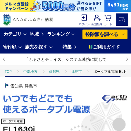
ログイン
新規登録
カート
カテゴリ
地域
ランキング
控除額を調べる
寄付額
旅先を探す
特集
ご利用ガイド
「ふるさとチョイス」システム連携に関して
TOP
中部地方
愛知県
津島市
ポータブル電源 EL1630
愛知県
津島市