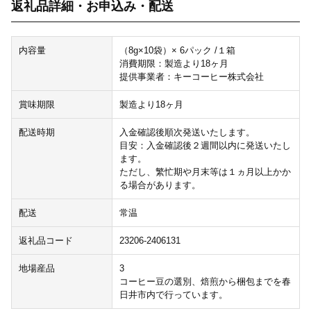
返礼品詳細・お申込み・配送
内容量
（8g×10袋）× 6パック /１箱
消費期限：製造より18ヶ月
提供事業者：キーコーヒー株式会社
賞味期限
製造より18ヶ月
配送時期
入金確認後順次発送いたします。
目安：入金確認後２週間以内に発送いたし
ます。
ただし、繁忙期や月末等は１ヵ月以上かか
る場合があります。
配送
常温
返礼品コード
23206-2406131
地場産品
3
コーヒー豆の選別、焙煎から梱包までを春
日井市内で行っています。