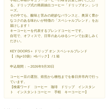
手軽に本格レギュラーコーヒーの味をお楽しみいただけ
る、ドリップ式の簡易抽出コーヒー「ドリップオン」シリ
ーズ。
その中でも、酸味と苦みの絶妙なバランスと、奥深く豊か
なコクのある味わいが特徴の「スペシャルブレンド」をお
届けします！
キーコーヒーを代表するブレンドコーヒーです。
自宅で、オフィスで、日常のあらゆるシーンでお楽しみく
ださい。
KEY DOORS＋ ドリップ オン スペシャルブレンド
【（8g×10袋）×6パック】 /１箱
申込期間：～2026年9月30日
コーヒー豆の選別、焙煎から梱包までを春日井市内で行っ
ています。
【検索ワード コーヒー 珈琲 ドリップ インスタン
ト インスタントコーヒー 手軽 キーコーヒー】