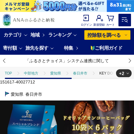
ログイン
新規登録
カート
カテゴリ
地域
ランキング
控除額を調べる
寄付額
旅先を探す
特集
ご利用ガイド
「ふるさとチョイス」システム連携に関して
+2
TOP
中部地方
愛知県
春日井市
KEY DOORS+ 
151617-40027712
TOP
飲料（酒以外）
KEY DOORS+ ドリップオン スペシャルブ
愛知県
春日井市
TOP
飲料（酒以外）
ソフトドリンク
コーヒー
KEY