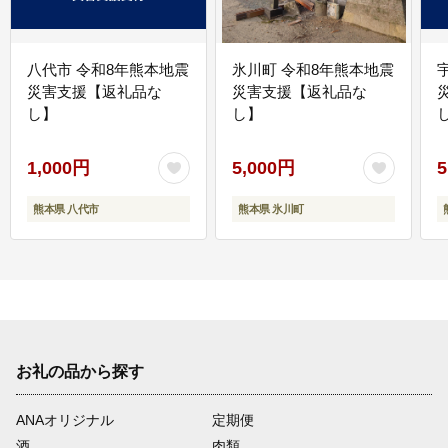
八代市 令和8年熊本地震
氷川町 令和8年熊本地震
災害支援【返礼品な
災害支援【返礼品な
し】
し】
し
1,000円
5,000円
5
熊本県 八代市
熊本県 氷川町
お礼の品から探す
ANAオリジナル
定期便
酒
肉類