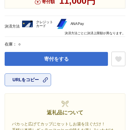
11,000円
寄付額
クレジット
ANA Pay
カード
決済方法
決済方法ごとに決済上限額が異なります。
在庫：
○
寄付をする
URLをコピー
お気に入
返礼品について
パカっと広げてカップにセットしお湯を注ぐだけ！