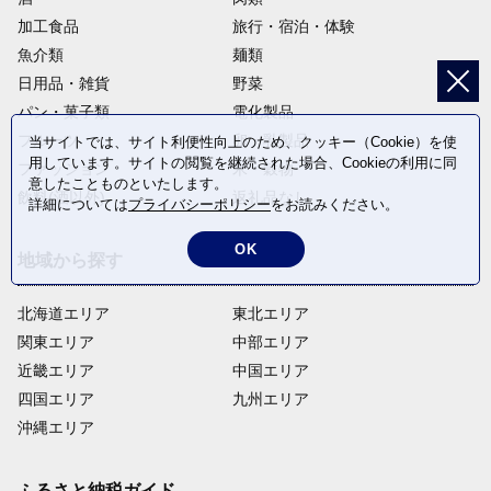
加工食品
旅行・宿泊・体験
魚介類
麺類
日用品・雑貨
野菜
パン・菓子類
電化製品
フルーツ
卵・乳製品
当サイトでは、サイト利便性向上のため、クッキー（Cookie）を使
用しています。サイトの閲覧を継続された場合、Cookieの利用に同
ファッション
米・穀物
意したことものといたします。
飲料(酒以外)
返礼品なし
詳細については
プライバシーポリシー
をお読みください。
OK
地域から探す
北海道エリア
東北エリア
関東エリア
中部エリア
近畿エリア
中国エリア
四国エリア
九州エリア
沖縄エリア
ふるさと納税ガイド