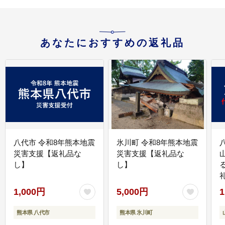
あなたにおすすめの返礼品
八代市 令和8年熊本地震
氷川町 令和8年熊本地震
災害支援【返礼品な
災害支援【返礼品な
し】
し】
1,000円
5,000円
1
熊本県 八代市
熊本県 氷川町