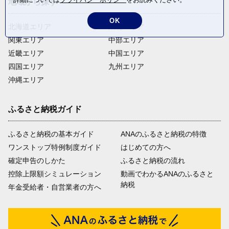
地域から探す
OK
北海道エリア
東北エリア
関東エリア
中部エリア
近畿エリア
中国エリア
四国エリア
九州エリア
沖縄エリア
ふるさと納税ガイド
ふるさと納税の基本ガイド
ANAのふるさと納税の特徴
ワンストップ特例制度ガイド
はじめての方へ
確定申告のしかた
ふるさと納税の流れ
控除上限額シミュレーション
動画でわかるANAのふるさと
納税
年金受給者・自営業者の方へ