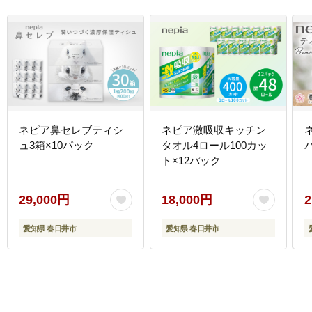
ネピア鼻セレブティシ
ネピア激吸収キッチン
ュ3箱×10パック
タオル4ロール100カッ
ト×12パック
29,000円
18,000円
2
愛知県 春日井市
愛知県 春日井市