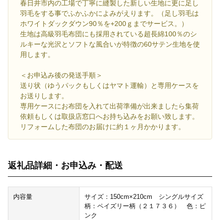
春日井市内の工場で丁寧に縫製した新しい生地に更に足し
羽毛をする事でふかふかによみがえります。（足し羽毛は
ホワイトダックダウン90％を+200ｇまでサービス。）
生地は高級羽毛布団にも採用されている超長綿100％のシ
ルキーな光沢とソフトな風合いが特徴の60サテン生地を使
用します。
＜お申込み後の発送手順＞
送り状（ゆうパックもしくはヤマト運輸）と専用ケースを
お送りします。
専用ケースにお布団を入れて出荷準備が出来ましたら集荷
依頼もしくは取扱店窓口へお持ち込みをお願い致します。
リフォームした布団のお届けに約１ヶ月かかります。
返礼品詳細・お申込み・配送
内容量
サイズ：150cm×210cm シングルサイズ
柄：ペイズリー柄（２１７３６） 色：ピ
ンク