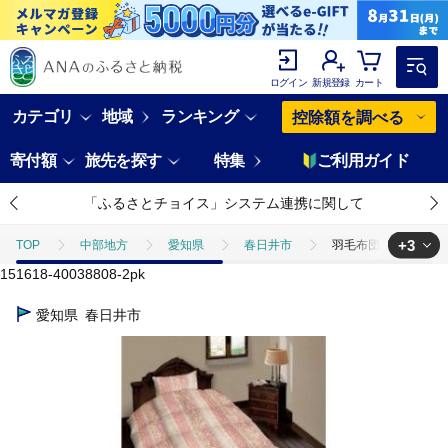
ログイン
新規登録
カート
カテゴリ
地域
ランキング
控除額を調べる
寄付額
旅先を探す
特集
ご利用ガイド
「ふるさとチョイス」システム連携に関して
+3
TOP
中部地方
愛知県
春日井市
羽毛布団リフォーム 
151618-40038808-2pk
TOP
日用品・雑貨
羽毛布団リフォーム シングルサイズ150×2
愛知県
春日井市
TOP
日用品・雑貨
寝具・タオル
羽毛布団リフォーム シン
TOP
日用品・雑貨
ほかの雑貨・日用品
羽毛布団リフォーム