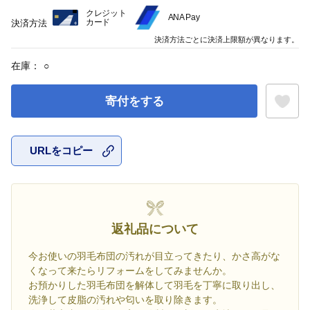
クレジット
ANA Pay
カード
決済方法
決済方法ごとに決済上限額が異なります。
在庫：
○
寄付をする
URLをコピー
お気に入
返礼品について
今お使いの羽毛布団の汚れが目立ってきたり、かさ高がな
くなって来たらリフォームをしてみませんか。
お預かりした羽毛布団を解体して羽毛を丁寧に取り出し、
洗浄して皮脂の汚れや匂いを取り除きます。