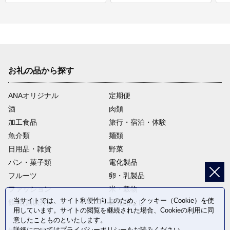
お礼の品から探す
ANAオリジナル
定期便
酒
肉類
加工食品
旅行・宿泊・体験
魚介類
麺類
日用品・雑貨
野菜
パン・菓子類
電化製品
フルーツ
卵・乳製品
ファッション
米・穀物
当サイトでは、サイト利便性向上のため、クッキー（Cookie）を使
飲料(酒以外)
返礼品なし
用しています。サイトの閲覧を継続された場合、Cookieの利用に同
意したことものといたします。
詳細については
プライバシーポリシー
をお読みください。