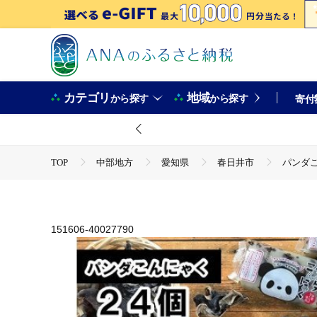
カテゴリ
地域
から探す
から探す
寄付
TOP
中部地方
愛知県
春日井市
パンダ
TOP
野菜
きのこ
パンダこんにゃく（国産きく
TOP
野菜
ほかの野菜
パンダこんにゃく（国産
TOP
加工食品
パンダこんにゃく（国産きくらげ入り
TOP
加工食品
ほかの加工食品
パンダこんにゃ
151606-40027790