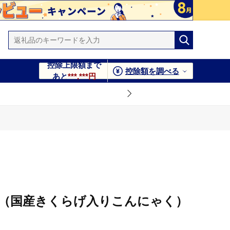
控除上限額まで
控除額を調べる
あと
***,***円
（国産きくらげ入りこんにゃく）