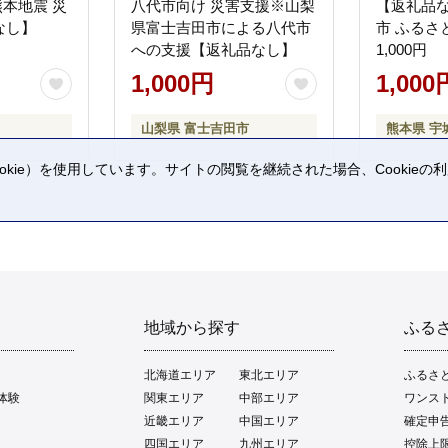
熊本地震 災
八代市向け 災害支援※山梨
【返礼品
なし】
県富士吉田市による八代市
市 ふるさ
への支援【返礼品なし】
1,000円
1,000円
1,000
山梨県 富士吉田市
熊本県 宇
kie）を使用しています。サイトの閲覧を継続された場合、Cookie
。
地域から探す
ふる
北海道エリア
東北エリア
ふるさ
体験
関東エリア
中部エリア
ワンス
近畿エリア
中国エリア
確定申
四国エリア
九州エリア
控除上