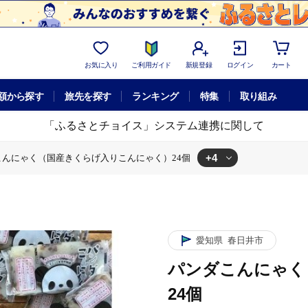
お気に入り
ご利用ガイド
新規登録
ログイン
カート
額から探す
旅先を探す
ランキング
特集
取り組み
「ふるさとチョイス」システム連携に関して
+4
こんにゃく（国産きくらげ入りこんにゃく）24個
らげ入りこんにゃく）24個
きくらげ入りこんにゃく）24個
こんにゃく）24個
く（国産きくらげ入りこんにゃく）24個
愛知県
春日井市
パンダこんにゃく
24個