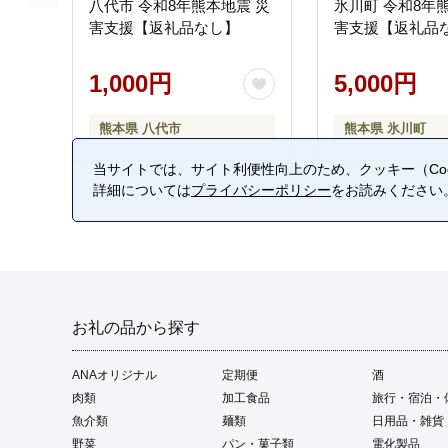
八代市 令和8年熊本地震 災
氷川町 令和8年
害支援【返礼品なし】
害支援【返礼品
1,000円
5,000円
熊本県 八代市
熊本県 氷川町
当サイトでは、サイト利便性向上のため、クッキー（Coo
詳細については
プライバシーポリシー
をお読みください
お礼の品から探す
ANAオリジナル
定期便
酒
肉類
加工食品
旅行・宿泊・
魚介類
麺類
日用品・雑貨
野菜
パン・菓子類
電化製品