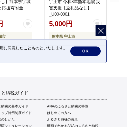
なし】熊本県宇城
宇土市 令和8年熊本地震 災
と応援寄附金
害支援【返礼品なし】
_U00-0001
円
5,000円
城市
熊本県 宇土市
の利用に同意したことものといたします。
OK
さと納税ガイド
と納税の基本ガイド
ANAのふるさと納税の特徴
トップ特例制度ガイド
はじめての方へ
告のしかた
ふるさと納税の流れ
限額シミュレーション
動画でわかるANAのふるさと納税