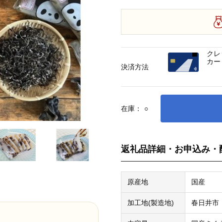
クレ
カー
決済方法
在庫：
○
返礼品詳細・お申込み・
原産地
国産
加工地(製造地)
春日井市