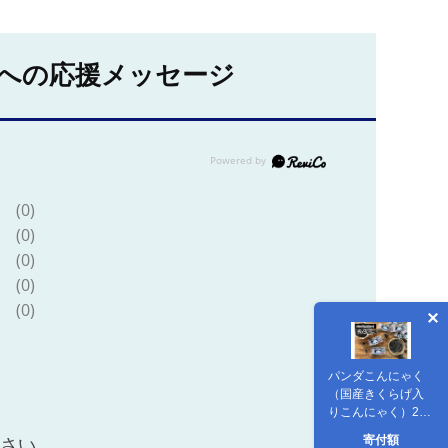
への応援メッセージ
(0)
(0)
(0)
(0)
(0)
パンダこんにゃく
（国産きくらげ入
りこんにゃく）24
個
寄付額
ださい。