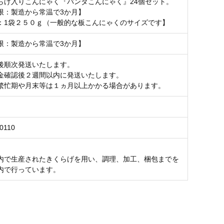
らげ入りこんにゃく『パンダこんにゃく』24個セット。
限：製造から常温で3か月】
：1袋２５０ｇ（一般的な板こんにゃくのサイズです】
限：製造から常温で3か月】
後順次発送いたします。
金確認後２週間以内に発送いたします。
繁忙期や月末等は１ヵ月以上かかる場合があります。
0110
内で生産されたきくらげを用い、調理、加工、梱包までを
内で行っています。