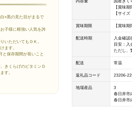
内容量
国産きく
【賞味期
【サイズ
白×黒の見た目がまるで
賞味期限
【賞味期
やお子様に根強い人気を誇
配送時期
入金確認
がりいただいてもＯＫ。
目安：入
だけます。
ただし、
月と保存期間が長いこと
配送
常温
が、きくらげのビタミンＤ
れます。
返礼品コード
23206-22
地場産品
3
春日井市
春日井市