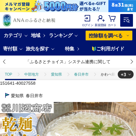
ログイン
新規登録
カート
カテゴリ
地域
ランキング
控除額を調べる
寄付額
旅先を探す
特集
ご利用ガイド
「ふるさとチョイス」システム連携に関して
+3
TOP
中部地方
愛知県
春日井市
かわべ麺 乾麺詰合せ 
151641-40027558
TOP
麺類
かわべ麺 乾麺詰合せ 10袋 合計約2,4kg（乾麺うどん3
愛知県
春日井市
TOP
麺類
うどん
かわべ麺 乾麺詰合せ 10袋 合計約2,4k
TOP
麺類
そうめん・ひやむぎ
かわべ麺 乾麺詰合せ 10袋 