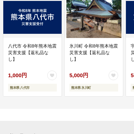
八代市 令和8年熊本地震
氷川町 令和8年熊本地震
災害支援【返礼品な
災害支援【返礼品な
し】
し】
し
1,000円
5,000円
5
熊本県 八代市
熊本県 氷川町