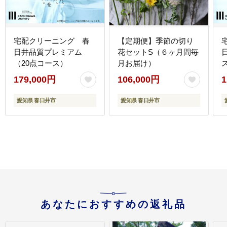
宅配クリーニング 春
【定期便】季節の切り
日井品質プレミアム
花セットS（６ヶ月間毎
（20点コース）
月お届け）
179,000円
106,000円
1
愛知県 春日井市
愛知県 春日井市
あなたにおすすめの返礼品