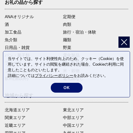
お礼の品から探す
ANAオリジナル
定期便
酒
肉類
加工食品
旅行・宿泊・体験
魚介類
麺類
日用品・雑貨
野菜
パン・菓子類
電化製品
当サイトでは、サイト利便性向上のため、クッキー（Cookie）を使
フルーツ
卵・乳製品
用しています。サイトの閲覧を継続された場合、Cookieの利用に同
意したことものといたします。
ファッション
米・穀物
詳細については
プライバシーポリシー
をお読みください。
飲料(酒以外)
返礼品なし
OK
地域から探す
北海道エリア
東北エリア
関東エリア
中部エリア
近畿エリア
中国エリア