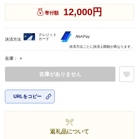
12,000円
寄付額
クレジット
ANA Pay
カード
決済方法
決済方法ごとに決済上限額が異なります。
在庫：
×
在庫がありません
URLをコピー
お気に入
返礼品について