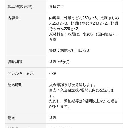
加工地(製造地)
春日井市
内容量
内容量【乾麺うどん250ｇ×3、乾麺きしめ
ん250ｇ×3、乾麺ひやむぎ240ｇ×2、乾麺
そうめん220ｇ×2】
原材料名：乾麺は、小麦粉（国内製造）、
食塩
提供：株式会社川辺商店
賞味期限
常温で6か月
アレルギー表示
小麦
配送時期
入金確認後順次発送します。
目安：入金確認後2週間以内に発送しま
す。
ただし、繁忙期等は2週間以上かかる場合
があります。
配送
常温