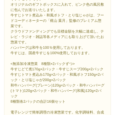
オリジナルのギフトボックスに入れて、ピンク色の風呂敷
に包んでお送りいたします。
牛すじトマト煮込み・和風ポトフ・とり塩じゃがは、フー
ドコーディネーターの「梶山 葉月」監修のプレミアム惣
菜です。
クラウドファンディングでも目標金額を大幅に達成し、テ
レビ・ラジオ・雑誌等各メディアにも取り上げて頂いたお
惣菜です。
ハンバーグは和牛を100％使用しております。
牛すじは、国産牛すじを100%使用しております。
<無添加冷凍惣菜 8種類×2パックずつ>
牛すじどて煮170g×2パック・牛すじスープ200g×2パック
牛すじトマト煮込み170g×2パック・和風ポトフ150g×2パ
ック・とり塩じゃが200g×2パック
和牛ハンバーグ(プレーン)120g×2パック・和牛ハンバーグ
(トマト)120g×2パック・和牛ハンバーグ(和風)120g×2パ
ック
8種類各2パックの合計16個セット
電子レンジで簡単調理の冷凍惣菜です。化学調味料、合成