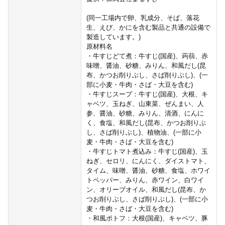
(同一工場内で卵、乳成分、そば、落花
生、えび、かにを含む製品と共通の設備で
製造しています。)
原材料名
・牛すじどて煮：牛すじ(国産)、蒟蒻、赤
味噌、醤油、砂糖、みりん、和風だし(昆
布、かつお削りぶし、さば削りぶし)、(一
部に小麦・牛肉・さば・大豆を含む)
・牛すじスープ：牛すじ(国産)、大根、キ
ャベツ、玉ねぎ、山東菜、ぜんまい、人
参、醤油、砂糖、みりん、清酒、にんに
く、食塩、和風だし(昆布、かつお削りぶ
し、さば削りぶし)、植物油、(一部に小
麦・牛肉・さば・大豆を含む)
・牛すじトマト煮込み：牛すじ(国産)、玉
ねぎ、セロリ、にんにく、ダイストマト、
タイム、味噌、醤油、砂糖、食塩、ホワイ
トペッパー、みりん、赤ワイン、白ワイ
ン、オリーブオイル、和風だし(昆布、か
つお削りぶし、さば削りぶし)、(一部に小
麦・牛肉・さば・大豆を含む)
・和風ポトフ：大根(国産)、キャベツ、豚