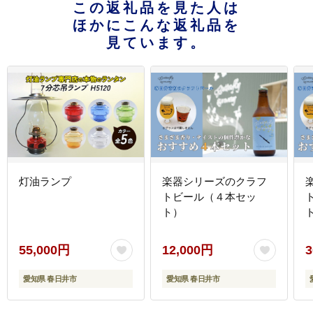
この返礼品を見た人は
ほかにこんな返礼品を
見ています。
灯油ランプ
楽器シリーズのクラフ
トビール（４本セッ
ト）
55,000円
12,000円
3
愛知県 春日井市
愛知県 春日井市