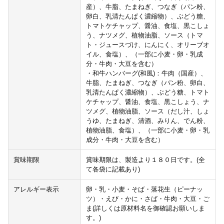
産）、牛脂、たまねぎ、つなぎ（パン粉、
卵白、乳清たんぱく濃縮物）、ぶどう糖、
トマトケチャップ、醤油、食塩、黒こしょ
う、ナツメグ、植物油脂、ソース（トマ
ト・ジュースづけ、にんにく、オリーブオ
イル、食塩）、（一部に小麦・卵・乳成
分・牛肉・大豆を含む）
・和牛ハンバーグ(和風)：牛肉（国産）、
牛脂、たまねぎ、つなぎ（パン粉、卵白、
乳清たんぱく濃縮物）、ぶどう糖、トマト
ケチャップ、醤油、食塩、黒こしょう、ナ
ツメグ、植物油脂、ソース（だし汁、しょ
うゆ、たまねぎ、清酒、みりん、でん粉、
植物油脂、食塩）、（一部に小麦・卵・乳
成分・牛肉・大豆を含む）
賞味期限
賞味期限は、製造より１８０日です。(全
て各袋に記載あり)
アレルギー表示
卵・乳・小麦・そば・落花生（ピーナッ
ツ）・えび・かに・さば・牛肉・大豆・ご
ま(詳しくは原材料名を御確認お願いしま
す。)