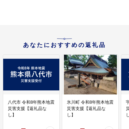
あなたにおすすめの返礼品
八代市 令和8年熊本地震
氷川町 令和8年熊本地震
災害支援【返礼品な
災害支援【返礼品な
し】
し】
し