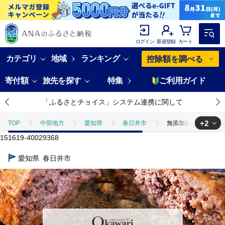
ログイン
新規登録
カート
カテゴリ
地域
ランキング
控除額を調べる
寄付額
旅先を探す
特集
ご利用ガイド
「ふるさとチョイス」システム連携に関して
+2
TOP
中部地方
愛知県
春日井市
無添加お惣菜のプレミ
151619-40029368
TOP
肉
加工肉
ハンバーグ
無添加お惣菜のプレミアム
愛知県
春日井市
TOP
肉
加工肉
ほかの加工肉
無添加お惣菜のプレミア