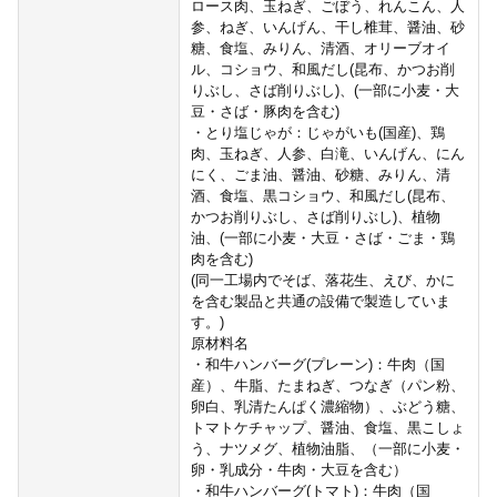
ロース肉、玉ねぎ、ごぼう、れんこん、人
参、ねぎ、いんげん、干し椎茸、醤油、砂
糖、食塩、みりん、清酒、オリーブオイ
ル、コショウ、和風だし(昆布、かつお削
りぶし、さば削りぶし)、(一部に小麦・大
豆・さば・豚肉を含む)
・とり塩じゃが：じゃがいも(国産)、鶏
肉、玉ねぎ、人参、白滝、いんげん、にん
にく、ごま油、醤油、砂糖、みりん、清
酒、食塩、黒コショウ、和風だし(昆布、
かつお削りぶし、さば削りぶし)、植物
油、(一部に小麦・大豆・さば・ごま・鶏
肉を含む)
(同一工場内でそば、落花生、えび、かに
を含む製品と共通の設備で製造していま
す。)
原材料名
・和牛ハンバーグ(プレーン)：牛肉（国
産）、牛脂、たまねぎ、つなぎ（パン粉、
卵白、乳清たんぱく濃縮物）、ぶどう糖、
トマトケチャップ、醤油、食塩、黒こしょ
う、ナツメグ、植物油脂、（一部に小麦・
卵・乳成分・牛肉・大豆を含む）
・和牛ハンバーグ(トマト)：牛肉（国