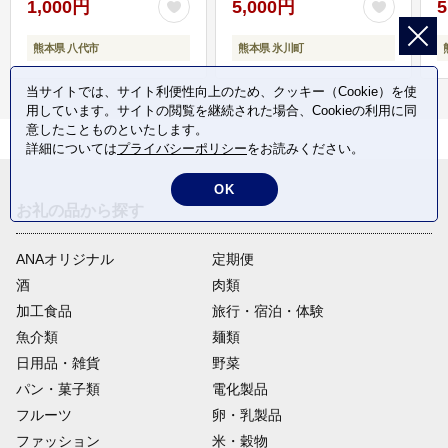
1,000円
5,000円
5
熊本県 八代市
熊本県 氷川町
当サイトでは、サイト利便性向上のため、クッキー（Cookie）を使
用しています。サイトの閲覧を継続された場合、Cookieの利用に同
意したことものといたします。
詳細については
プライバシーポリシー
をお読みください。
OK
お礼の品から探す
ANAオリジナル
定期便
酒
肉類
加工食品
旅行・宿泊・体験
魚介類
麺類
日用品・雑貨
野菜
パン・菓子類
電化製品
フルーツ
卵・乳製品
ファッション
米・穀物