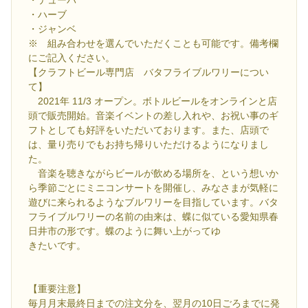
・ハーブ
・ジャンベ
※ 組み合わせを選んでいただくことも可能です。備考欄
にご記入ください。
【クラフトビール専門店 バタフライブルワリーについ
て】
2021年 11/3 オープン。ボトルビールをオンラインと店
頭で販売開始。音楽イベントの差し入れや、お祝い事のギ
フトとしても好評をいただいております。また、店頭で
は、量り売りでもお持ち帰りいただけるようになりまし
た。
音楽を聴きながらビールが飲める場所を、という想いか
ら季節ごとにミニコンサートを開催し、みなさまが気軽に
遊びに来られるようなブルワリーを目指しています。バタ
フライブルワリーの名前の由来は、蝶に似ている愛知県春
日井市の形です。蝶のように舞い上がってゆ
きたいです。
【重要注意】
毎月月末最終日までの注文分を、翌月の10日ごろまでに発