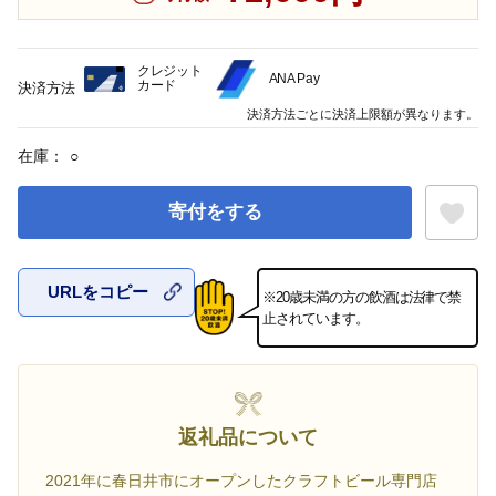
クレジット
ANA Pay
カード
決済方法
決済方法ごとに決済上限額が異なります。
在庫：
○
寄付をする
URLをコピー
※20歳未満の方の飲酒は法律で禁
お気に入
止されています。
返礼品について
2021年に春日井市にオープンしたクラフトビール専門店