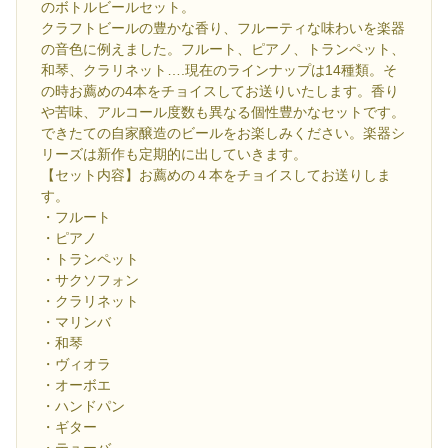
のボトルビールセット。
クラフトビールの豊かな香り、フルーティな味わいを楽器
の音色に例えました。フルート、ピアノ、トランペット、
和琴、クラリネット….現在のラインナップは14種類。そ
の時お薦めの4本をチョイスしてお送りいたします。香り
や苦味、アルコール度数も異なる個性豊かなセットです。
できたての自家醸造のビールをお楽しみください。楽器シ
リーズは新作も定期的に出していきます。
【セット内容】お薦めの４本をチョイスしてお送りしま
す。
・フルート
・ピアノ
・トランペット
・サクソフォン
・クラリネット
・マリンバ
・和琴
・ヴィオラ
・オーボエ
・ハンドパン
・ギター
・テューバ