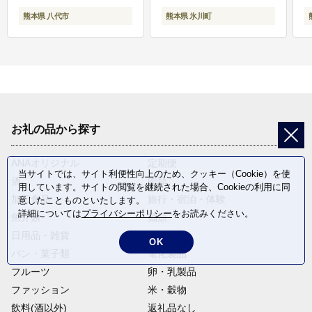
熊本県 八代市
熊本県 氷川町
お礼の品から探す
ANAオリジナル
定期便
当サイトでは、サイト利便性向上のため、クッキー（Cookie）を使
酒
肉類
用しています。サイトの閲覧を継続された場合、Cookieの利用に同
加工食品
旅行・宿泊・体験
意したことものといたします。
詳細については
プライバシーポリシー
をお読みください。
魚介類
麺類
日用品・雑貨
野菜
OK
パン・菓子類
電化製品
フルーツ
卵・乳製品
ファッション
米・穀物
飲料(酒以外)
返礼品なし