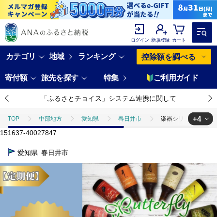
ログイン
新規登録
カート
カテゴリ
地域
ランキング
控除額を調べる
寄付額
旅先を探す
特集
ご利用ガイド
「ふるさとチョイス」システム連携に関して
+4
TOP
中部地方
愛知県
春日井市
楽器シリーズのクラ
151637-40027847
TOP
定期便
楽器シリーズのクラフトビールが毎月１回4本半年間
愛知県
春日井市
TOP
定期便
ほかの定期便
楽器シリーズのクラフトビールが
TOP
酒
楽器シリーズのクラフトビールが毎月１回4本半年間届き
TOP
酒
ビール
楽器シリーズのクラフトビールが毎月１回4