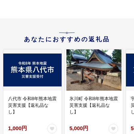
あなたにおすすめの返礼品
八代市 令和8年熊本地震
氷川町 令和8年熊本地震
災害支援【返礼品な
災害支援【返礼品な
し】
し】
し
1,000円
5,000円
5