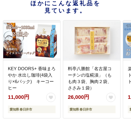
ほかにこんな返礼品を
見ています。
KEY DOORS+ 香味まろ
料亭八勝館「名古屋コ
やか 水出し珈琲(4袋入
ーチンの塩糀漬」（も
り×6パック) キーコー
も肉３袋、胸肉２袋、
ヒー
ささみ１袋）
11,000円
26,000円
1
愛知県 春日井市
愛知県 春日井市