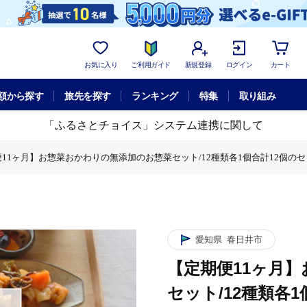
お気に入り
ご利用ガイド
新規登録
ログイン
カート
額から探す
旅先を探す
ランキング
特集
取り組み
「ふるさとチョイス」システム連携に関して
11ヶ月】お惣菜おかわりの無添加のお惣菜セット/12種類各1個合計12個の
【定期便11ヶ月】お惣菜おかわりの無添加のお惣菜セット/12種類各1個合
愛知県
春日井市
【定期便11ヶ月
セット/12種類各