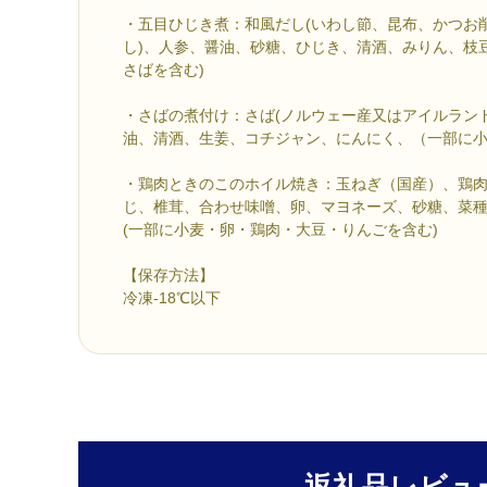
・五目ひじき煮：和風だし(いわし節、昆布、かつお
し)、人参、醤油、砂糖、ひじき、清酒、みりん、枝
さばを含む)
・さばの煮付け：さば(ノルウェー産又はアイルラン
油、清酒、生姜、コチジャン、にんにく、（一部に
・鶏肉ときのこのホイル焼き：玉ねぎ（国産）、鶏
じ、椎茸、合わせ味噌、卵、マヨネーズ、砂糖、菜
(一部に小麦・卵・鶏肉・大豆・りんごを含む)
【保存方法】
冷凍-18℃以下