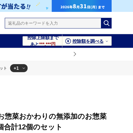
控除上限額まで
控除額を調べる
あと
***,***円
+1
セット
計12個のセット
】お惣菜おかわりの無添加のお惣菜
1個合計12個のセット