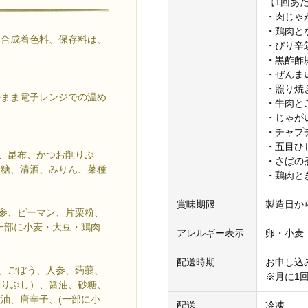
【1回あ
・肉じゃが(
・鶏肉とな
、合成着色料、保存料は、
・ぴり辛筑
・黒酢酢豚 
・ぜんまい
・照り焼き
のまま電子レンジでの温め
・牛肉とご
・じゃがい
・チャプチ
・五目ひじ
節、昆布、かつお削りぶ
・さばの煮
砂糖、清酒、みりん、菜種
・鶏肉とき
賞味期限
製造日か
人参、ピーマン、片栗粉、
一部に小麦・大豆・鶏肉
アレルギー表示
卵・小麦
配送時期
お申し込
こ、ごぼう、人参、蒟蒻、
※月に1
削りぶし）、醤油、砂糖、
油、唐辛子、(一部に小
配送
冷凍