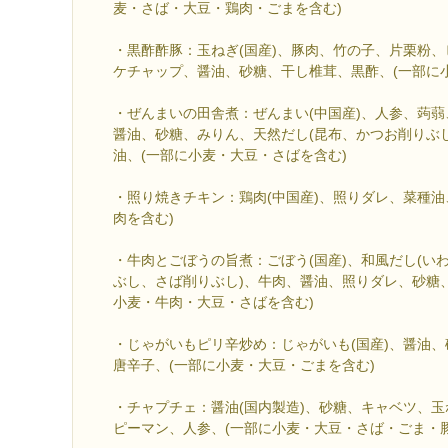
麦・さば・大豆・鶏肉・ごまを含む)
・黒酢酢豚：玉ねぎ(国産)、豚肉、竹の子、片栗粉
ケチャップ、醤油、砂糖、干し椎茸、黒酢、(一部に
・ぜんまいの田舎煮：ぜんまい(中国産)、人参、蒟
醤油、砂糖、みりん、天然だし(昆布、かつお削りぶ
油、(一部に小麦・大豆・さばを含む)
・照り焼きチキン：鶏肉(中国産)、照りダレ、菜種油
肉を含む)
・牛肉とごぼうの旨煮：ごぼう(国産)、和風だし(い
ぶし、さば削りぶし)、牛肉、醤油、照りダレ、砂糖
小麦・牛肉・大豆・さばを含む)
・じゃがいもピリ辛炒め：じゃがいも(国産)、醤油
唐辛子、(一部に小麦・大豆・ごまを含む)
・チャプチェ：醤油(国内製造)、砂糖、キャベツ、
ピーマン、人参、(一部に小麦・大豆・さば・ごま・豚