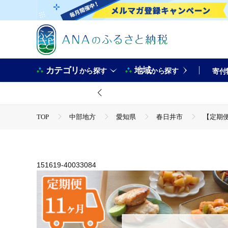
カテゴリ
地域
から探す
から探す
寄付
TOP
中部地方
愛知県
春日井市
【定期便
TOP
加工食品
惣菜・レトルト
ほかの惣菜
151619-40033084