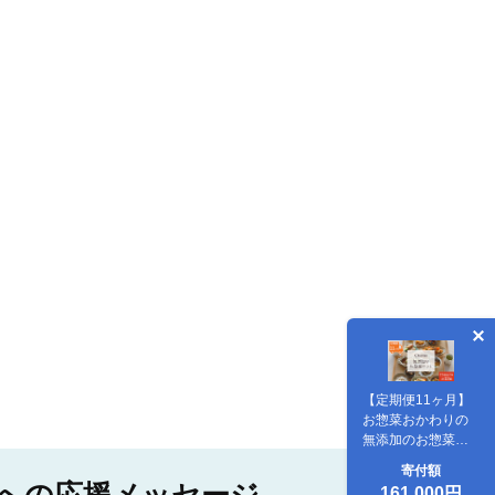
【定期便11ヶ月】
お惣菜おかわりの
無添加のお惣菜セ
ット/12種類各1個
寄付額
合計12個のセット
161,000円