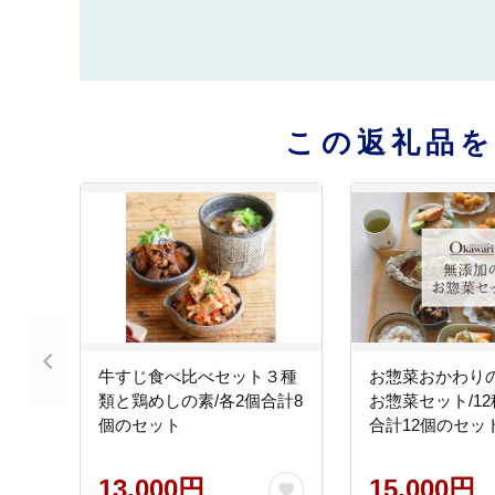
この返礼品
牛すじ食べ比べセット３種
お惣菜おかわり
類と鶏めしの素/各2個合計8
お惣菜セット/1
個のセット
合計12個のセッ
13,000円
15,000円