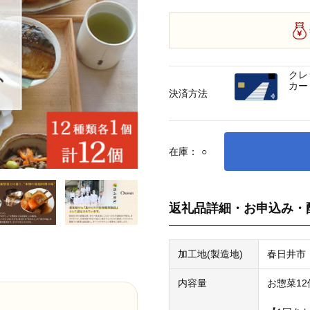
クレ
カー
決済方法
在庫：
○
返礼品詳細・お申込み・
加工地(製造地)
春日井市
内容量
お惣菜12