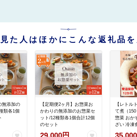
を見た人はほかにこんな返礼品を
の無添加の
【定期便2ヶ月】お惣菜お
【レトル
2種類各1個
かわりの無添加のお惣菜セ
て煮（150
ト
ット/12種類各1個合計12個
惣菜 おか
のセット
ざい 冷凍
電子レンジ
29,000円
35,00