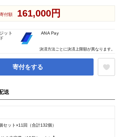
161,000円
寄付額
ジット
ANA Pay
ド
決済方法ごとに決済上限額が異なります。
寄付をする
配送
お気に入り登録
個セット×11回（合計132個）