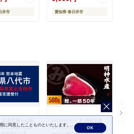
軽 簡単 かんたん
だけ 手軽 簡単 かんたん 時
軽 おつまみ 天然
短 お手軽 おつまみ 天然 だ
日井市
愛知県 春日井市
加 詰め合わせ 煮
し 無添加 詰め合わせ 煮物
まとめ買い 牛すじ
野菜 まとめ買い 牛すじど
て煮
 災害支援※山梨
かつおのたたき 明神水産
の利用に同意したことものといたします。
田市による八代市
わら焼き鰹 500g 鰹 カツオ
OK
【返礼品なし】
かつお 鰹たたき かつおタ