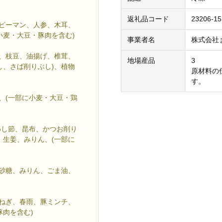
返礼品コード
23206-15
、ピーマン、人参、木耳、
小麦・大豆・豚肉を含む)
事業者名
株式会社
蒻、枝豆、油揚げ、椎茸、
地場産品
3
し、さば削りぶし)、植物
原材料の
す。
、(一部に小麦・大豆・鶏
わし節、昆布、かつお削り
、生姜、みりん、(一部に
、砂糖、みりん、ごま油、
玉ねぎ、春雨、豚ミンチ、
肉を含む)