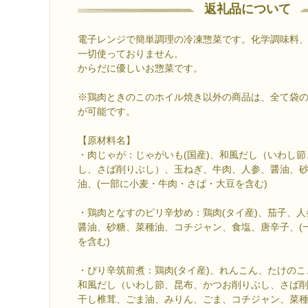
返礼品について
電子レンジで簡単調理の冷凍惣菜です。化学調味料
一切使っておりません。
からだに優しいお惣菜です。
※鶏肉ときのこのホイル焼き以外の商品は、全て袋
が可能です。
【原材料名】
・肉じゃが：じゃがいも(国産)、和風だし（いわし
し、さば削りぶし）、玉ねぎ、牛肉、人参、醤油、
油、(一部に小麦・牛肉・さば・大豆を含む)
・鶏肉となすのピリ辛炒め：鶏肉(タイ産)、茄子、
醤油、砂糖、菜種油、コチジャン、食塩、唐辛子、(
を含む)
・ぴり辛筑前煮：鶏肉(タイ産)、れんこん、たけの
和風だし（いわし節、昆布、かつお削りぶし、さば
干し椎茸、ごま油、みりん、ごま、コチジャン、菜種