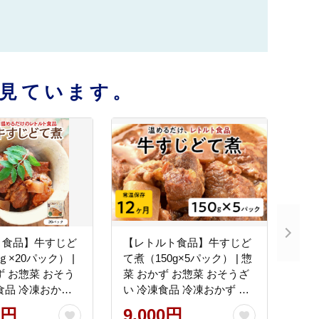
見ています。
ト食品】牛すじど
【レトルト食品】牛すじど
ｇ×20パック） |
て煮（150g×5パック） | 惣
ず お惣菜 おそう
菜 おかず お惣菜 おそうざ
食品 冷凍おかず
い 冷凍食品 冷凍おかず 電
 レンチン 温め
子レンジ レンチン 温める
0円
9,000円