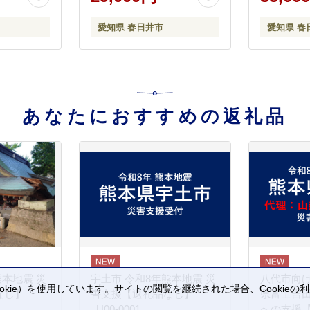
るだけ 手
時短 お手
愛知県 春日井市
愛知県 春
だし 無添
物 野菜 
どて煮
あなたにおすすめの返礼品
熊本地震 災
宇土市 令和8年熊本地震 災
八代市向け
kie）を使用しています。サイトの閲覧を継続された場合、Cookie
なし】
害支援【返礼品なし】
県富士吉
。
_U00-0001
への支援