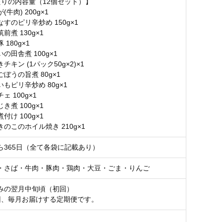
たりの内容量（12個セット）】
牛肉) 200g×1
すのピリ辛炒め 150g×1
前煮 130g×1
180g×1
の田舎煮 100g×1
チキン (1パック50g×2)×1
ぼうの旨煮 80g×1
もピリ辛炒め 80g×1
ェ 100g×1
き煮 100g×1
付け 100g×1
のこのホイル焼き 210g×1
ら365日（全て各袋に記載あり）
・さば・牛肉・豚肉・鶏肉・大豆・ごま・りんご
みの翌月中旬頃（初回）
回、毎月お届けする定期便です。