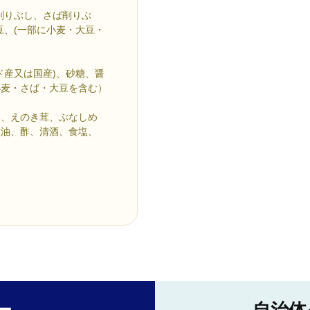
削りぶし、さば削りぶ
豆、(一部に小麦・大豆・
ド産又は国産)、砂糖、醤
小麦・さば・大豆を含む）
肉、えのき茸、ぶなしめ
種油、酢、清酒、食塩、